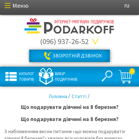
Меню
ru
(096) 937-26-52
ЗВОРОТНІЙ ДЗВІНОК
0
КАТАЛОГ
ВИБІР
ТОВАРІВ
ПОДАРУНКІВ
Головна
Статті
Що подарувати дівчині на 8 березня?
Що подарувати дівчині на 8 березня?
З наближенням весни питання «що можна подарувати
дівчині 8 березня?» хвилює всіх чоловіків без винятку.