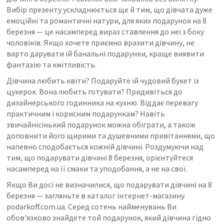
Вибір презенту ускладнюється ще й тим, що дівчата дуже
емоційні та романтичні натури, для яких подарунок на 8
березня — це насамперед вираз ставлення до неї з боку
чоловіків. Якщо хочете приємно вразити дівчину, не
варто дарувати їй банальні подарунки, краще виявити
фантазію та кмітливість.
Дівчина любить квіти? Подаруйте їй чудовий букет із
цукерок. Вона любить готувати? Придивіться до
дизайнерського годинника на кухню. Віддає перевагу
практичним і корисним подарункам? Навіть
звичайнісінький подарунок можна обіграти, а також
доповнити його щирими та душевними привітаннями, що
напевно сподобається кожній дівчині. Роздумуючи над
тим, що подарувати дівчині 8 березня, орієнтуйтеся
насамперед на її смаки та уподобання, а не на свої.
Якщо Ви досі не визначилися, що подарувати дівчині на 8
березня — загляньте в каталог інтернет-магазину
podarkoff.com.ua. Серед сотень найменувань Ви
обов'язково знайдете той подарунок, який дівчина гідно