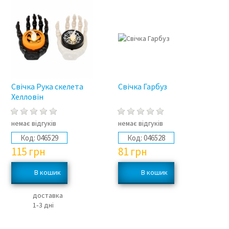
Свічка Рука скелета
Свічка Гарбуз
Хелловін
немає відгуків
немає відгуків
Код:
046529
Код:
046528
115
грн
81
грн
доставка
1‑3 дні