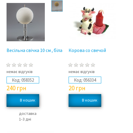
Весільна свічка 10 см , біла
Корова со свечой
немає відгуків
немає відгуків
Код:
058352
Код:
056334
240
грн
20
грн
доставка
1‑3 дні