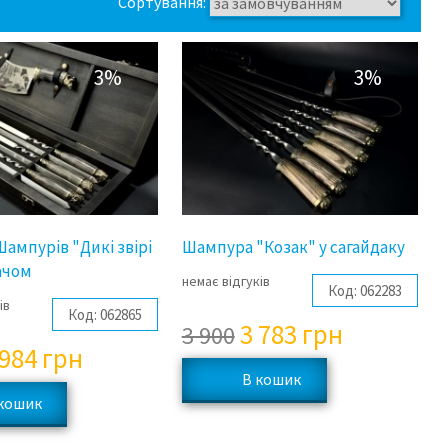
Сортування:
3%
3%
Шампурів "Дикі звірі
Шампура "Козак" у сагайдаку
качом
немає відгуків
Код:
062283
ів
Код:
062865
3 783
грн
3 900
 984
грн