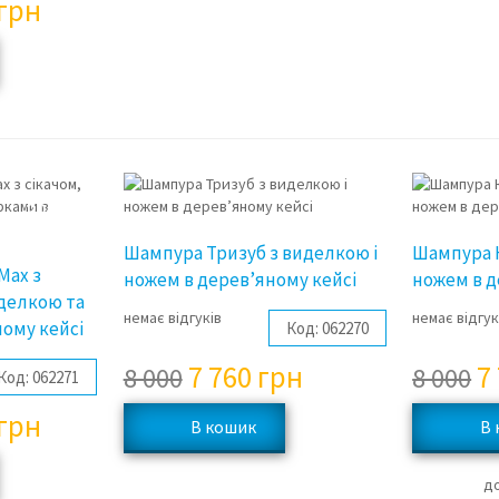
грн
3%
3%
Шампура Тризуб з виделкою і
Шампура К
 Max з
ножем в дерев’яному кейсі
ножем в д
иделкою та
немає відгуків
немає відгук
ному кейсі
Код:
062270
7 760
грн
7
8 000
8 000
Код:
062271
грн
д