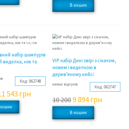
3%
3%
вний набір шампурів
VIP набір Дикі звірі з сікачом,
 виделка, ніж та
ножем і виделкою в
дерев’яному кейсі
ів
Код:
062748
немає відгуків
Код:
062747
11 543
грн
9 894
грн
10 200