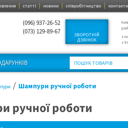
овлення
статті
новини
співробітництво
контакти
(096) 937-26-52
Киї
ра
(073) 129-89-67
ЗВОРОТНІЙ
з п
ДЗВІНОК
з 9
ОДАРУНКІВ
/
Шампури ручної роботи
пури
и ручної роботи