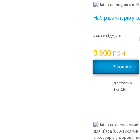
Набір шампурів у ке
"
немає відгуків
9 500
грн
доставка
1‑3 дні