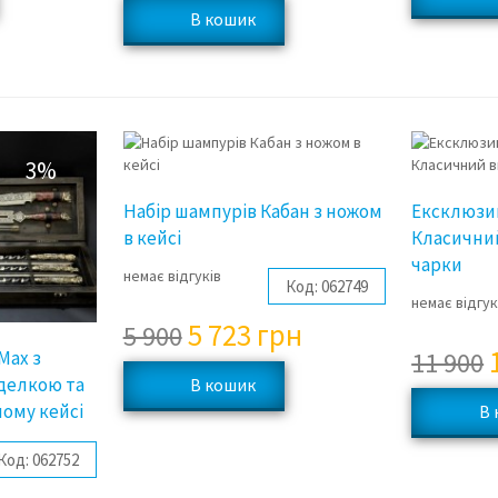
3%
3%
Набір шампурів Кабан з ножом
Ексклюзи
в кейсі
Класичний
чарки
немає відгуків
Код:
062749
немає відгук
5 723
грн
5 900
11 900
 Max з
иделкою та
ному кейсі
Код:
062752