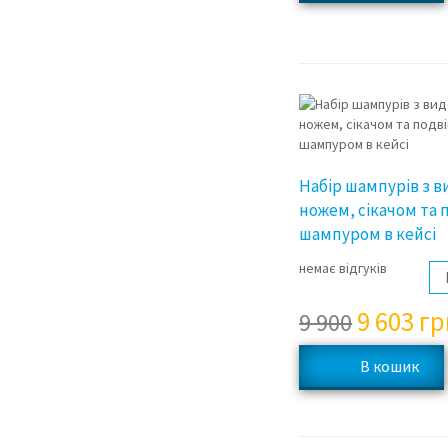
Набір шампурів з 
ножем, сікачом та
шампуром в кейсі
немає відгуків
9 603
гр
9 900