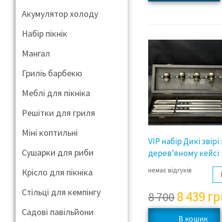
Акумулятор холоду
Набір пікнік
Мангал
Гриліь барбекю
Меблі для пікніка
Решітки для гриля
Міні коптильні
VIP набір Дикі звірі
Сушарки для риби
дерев’яному кейсі
немає відгуків
Крісло для пікніка
Стільці для кемпінгу
8 439
гр
8 700
Садові павільйони