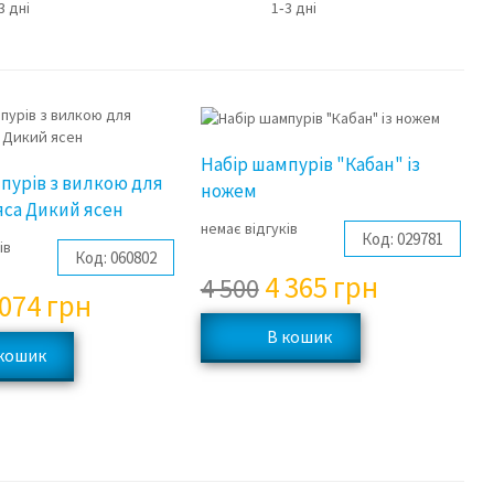
3 дні
1‑3 дні
3%
3%
Набір шампурів "Кабан" із
пурів з вилкою для
ножем
яса Дикий ясен
немає відгуків
Код:
029781
ів
Код:
060802
4 365
грн
4 500
 074
грн