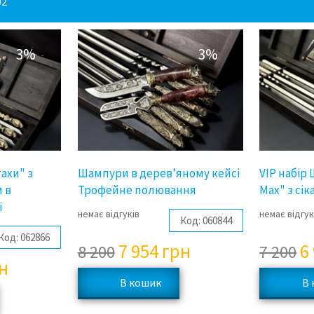
02
3%
3%
ахи" з
Шампури в дерев’яному кейсі
VIP набір 
 в
Трофейне полювання
Max" з сі
і
немає відгуків
немає відгук
Код:
060844
Код:
062866
7 954
грн
6
8 200
7 200
н