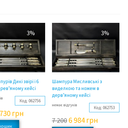
3%
3%
урів Дикі звірі і 6
Шампура Мисливські з
ерев’яному кейсі
виделкою та ножем в
дерв’яному кейсі
ів
Код:
062756
немає відгуків
Код:
062753
 730
грн
6 984
грн
7 200