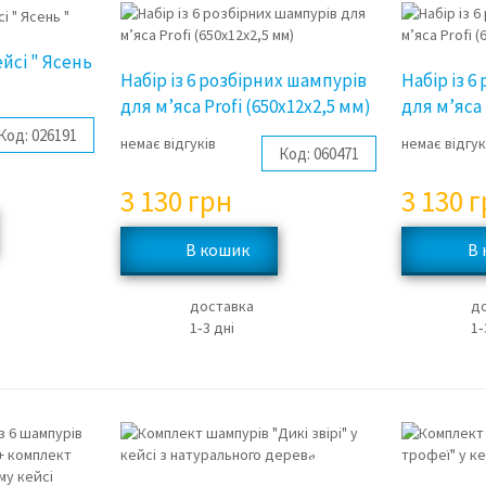
йсі " Ясень
Набір із 6 розбірних шампурів
Набір із 
для м’яса Profi (650х12х2,5 мм)
для м’яса 
Код:
026191
немає відгуків
немає відгук
Код:
060471
3 130
грн
3 130
г
доставка
д
1‑3 дні
1‑
3%