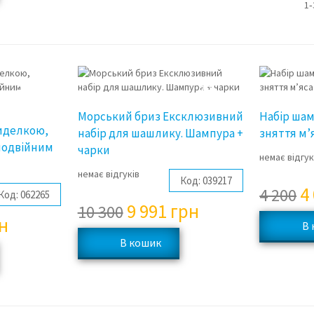
1‑
3%
3%
Морський бриз Ексклюзивний
Набір шам
виделкою,
набір для шашлику. Шампура +
зняття м’
 подвійним
чарки
немає відгук
немає відгуків
Код:
039217
4
4 200
Код:
062265
9 991
грн
10 300
н