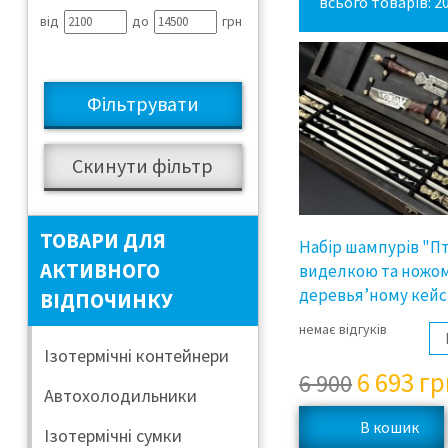
всього товарів: 2
від
до
грн
ТОВАРИ ДЛЯ
Набір шампурів "Пт
АКТИВНОГО
виделкою та ножом
деревья’ному кейс
ВІДПОЧИНКУ
немає відгуків
Ізотермічні контейнери
6 693
гр
6 900
Автохолодильники
Ізотермічні сумки