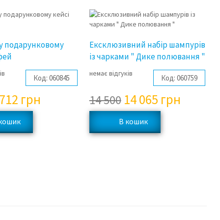
3%
3%
у подарунковому
Ексклюзивний набір шампурів
фей
із чарками " Дике полювання "
ів
немає відгуків
Код:
060845
Код:
060759
 712
грн
14 065
грн
14 500