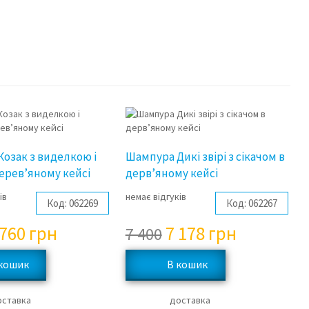
3%
3%
озак з виделкою і
Шампура Дикі звірі з сікачом в
ерев’яному кейсі
дерв’яному кейсі
ів
немає відгуків
Код:
062269
Код:
062267
 760
грн
7 178
грн
7 400
оставка
доставка