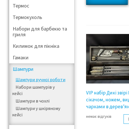
Термос
Термокухоль
Набори для барбекю та
гриля
Килимок для пікніка
Гамаки
Шампури
Шампури ручної роботи
Набори шампурів у
VIP набір Дикі звірі
кейсі
сікачом, ножем, в
Шампури в чохлі
чарками в дерев’я
Шампури у шкіряному
кейсі
немає відгуків