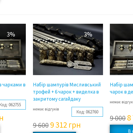
3%
3%
 з чарками в
Набір шампурів Мисливський
Набір шамп
трофей + 6 чарок + виделка в
чарок в д
закритому сагайдаку
немає відгук
Код:
062755
немає відгуків
Код:
062760
н
8
9 000
9 312
грн
9 600