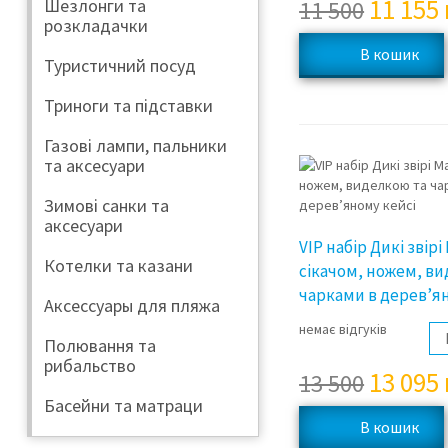
11 155
Шезлонги та
11 500
розкладачки
Туристичний посуд
Триноги та підставки
Газові лампи, пальники
та аксесуари
Зимові санки та
аксесуари
VIP набір Дикі звірі
Котелки та казани
сікачом, ножем, в
чарками в дерев’я
Аксессуары для пляжа
немає відгуків
Полювання та
рибальство
13 095
13 500
Басейни та матраци