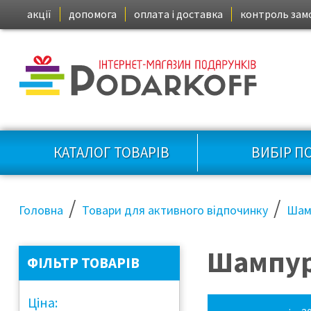
акції
допомога
оплата і доставка
контроль зам
КАТАЛОГ ТОВАРІВ
ВИБІР П
/
/
Головна
Товари для активного відпочинку
Шам
Шампур
ФІЛЬТР ТОВАРІВ
Ціна: