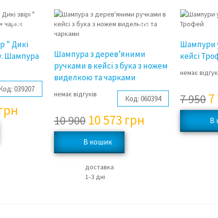
3%
3%
р " Дикі
Шампури 
Шампура з дерев’яними
у. Шампура
кейсі Тро
ручками в кейсі з бука з ножем
немає відгук
виделкою та чарками
Код:
039207
немає відгуків
7
7 950
Код:
060394
грн
10 573
грн
10 900
доставка
1‑3 дні