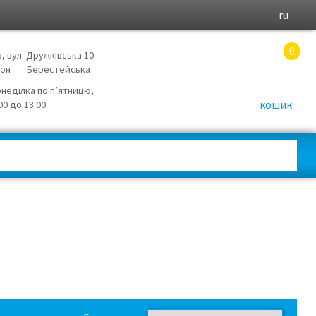
ru
0
в, вул. Дружківська 10
йон
Берестейська
онеділка по п’ятницю,
кошик
.00 до 18.00