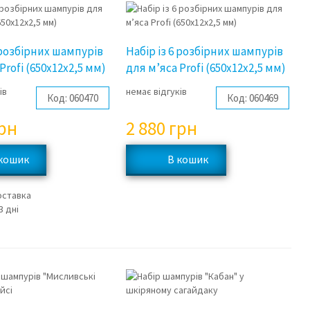
6 розбірних шампурів
Набір із 6 розбірних шампурів
Profi (650х12х2,5 мм)
для м’яса Profi (650х12х2,5 мм)
ів
немає відгуків
Код:
060470
Код:
060469
рн
2 880
грн
оставка
3 дні
3%
3%