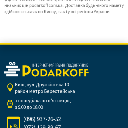
низьких цін
podarkoff.com.ua
. Доставка будь-якого намету
здійснюється як по Києву, так і у всі регіони України.
Київ, вул. Дружківська 10
район метро Берестейська
з понеділка по п’ятницю,
з 9.00 до 18.00
(096) 937-26-52
(073) 129-89-67