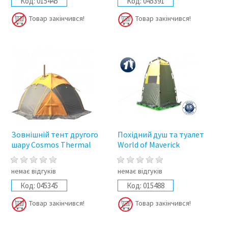
Код:
015445
Код:
045391
Товар закінчився!
Товар закінчився!
Зовнішній тент другого
Похідний душ та туалет
шару Cosmos Thermal
World of Maverick
немає відгуків
немає відгуків
Код:
045345
Код:
015488
Товар закінчився!
Товар закінчився!