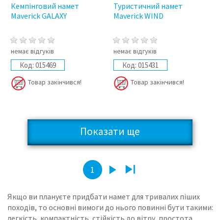
Кемпінговий намет
Туристичний намет
Maverick GALAXY
Maverick WIND
немає відгуків
немає відгуків
Код:
015469
Код:
015431
Товар закінчився!
Товар закінчився!
Показати ще
2
1
Якщо ви плануєте придбати намет для тривалих піших
походів, то основні вимоги до нього повинні бути такими:
легкість, компактність, стійкість до вітру, простота