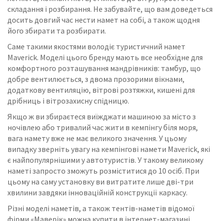
складання і розбирання. Не забувайте, що вам доведеться
досить довгий час нести намет на собі, а також щодня
його збирати та розбирати.
Саме такими якостями володіє туристичний намет
Maverick. Моделі цього бренду мають все необхідне для
комфортного розташування мандрівників: тамбур, що
добре вентилюється, з двома прозорими вікнами,
додаткову вентиляцію, вітрові розтяжки, кишені для
дрібниць і вітрозахисну спідницю.
Якщо ж ви збираєтеся виїжджати машиною за місто з
ночівлею або тривалий час жити в кемпінгу біля моря,
вага намету вже не має великого значення. У цьому
випадку зверніть увагу на кемпінгові намети Maverick, які
є найпопулярнішими у автотуристів. У такому великому
наметі запросто зможуть розміститися до 10 осіб. При
цьому на саму установку ви витратите лише дві-три
хвилини завдяки інноваційній конструкції каркасу.
Різні моделі наметів, а також тентів-наметів відомої
фірми «Маверік» можна купити в інтернет-магазині