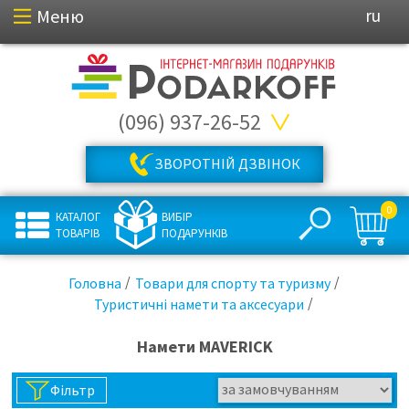
Меню
ru
(096) 937-26-52
ЗВОРОТНІЙ ДЗВІНОК
0
КАТАЛОГ
ВИБІР
ТОВАРІВ
ПОДАРУНКІВ
Головна
Товари для спорту та туризму
Туристичні намети та аксесуари
Намети MAVERICK
Фільтр