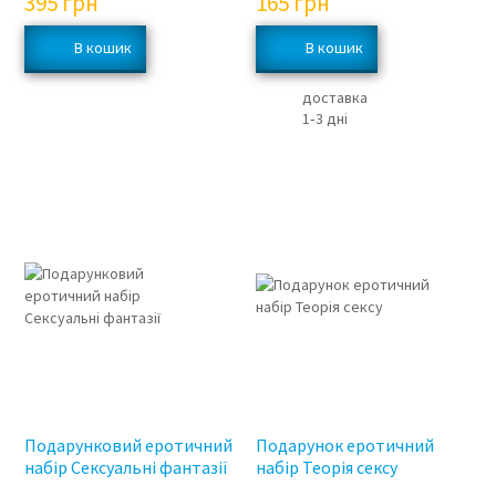
395
грн
165
грн
доставка
1‑3 дні
Подарунковий еротичний
Подарунок еротичний
набір Сексуальні фантазії
набір Теорія сексу