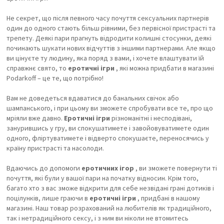
Не секрет, що після певного часу почуття сексуальних партнерів
один до одного стають більш рівними, без первісної пристрасті та
трепету.
Деякі пари прагнуть відродити колишні стосунки, деякі
починають шукати нових відчуттів з іншими партнерами.
Але якщо
ви цінуєте ту людину, яка поряд з вами, і хочете влаштувати їй
справжнє свято, то
еротичні ігри
, які можна придбати в магазині
Podarkoff – це те, що потрібно!
Вам не доведеться вдаватися до банальних свічок або
шампанського, і при цьому ви зможете спробувати все те, про що
мріяли вже давно.
Еротичні ігри
різноманітні і несподівані,
занурившись у гру, ви спокушатимете і завойовуватимете один
одного, фліртуватимете і відверто спокушаєте, переносячись у
країну пристрасті та насолоди.
Вдаючись до допомоги
еротичних ігор
, ви зможете повернути ті
почуття, які були у вашої пари на початку відносин.
Крім того,
багато хто з вас зможе відкрити для себе незвідані грані дотиків і
поцілунків, лише граючи в
еротичні ігри
, придбані в нашому
магазині.
Наш товар розрахований на любителів як традиційного,
так і нетрадиційного сексу, і з ним ви ніколи не втомитесь