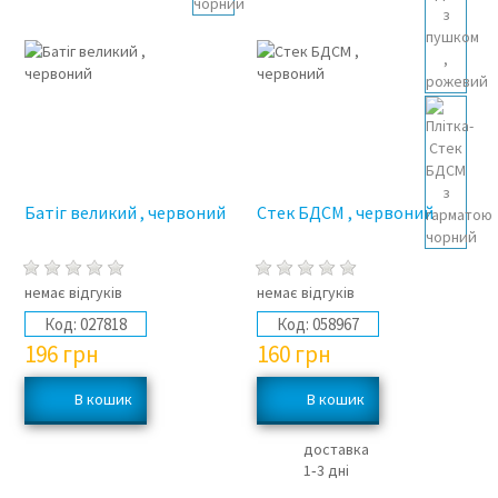
Батіг великий , червоний
Стек БДСМ , червоний
немає відгуків
немає відгуків
Код:
027818
Код:
058967
196
грн
160
грн
доставка
1‑3 дні