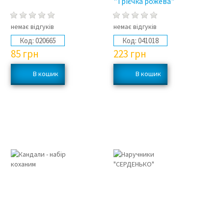
"Трієчка рожева"
немає відгуків
немає відгуків
Код:
020665
Код:
041018
85
грн
223
грн