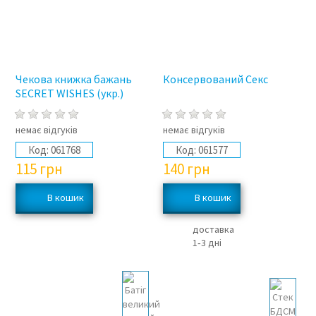
Чекова книжка бажань
Консервований Секс
SECRET WISHES (укр.)
немає відгуків
немає відгуків
Код:
061768
Код:
061577
115
грн
140
грн
доставка
1‑3 дні