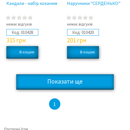
Кандали - набір коханим
Наручники "СЕРДЕНЬКО"
немає відгуків
немає відгуків
Код:
010428
Код:
010420
315
грн
201
грн
Показати ще
2
3
4
1
Еротичні ігри