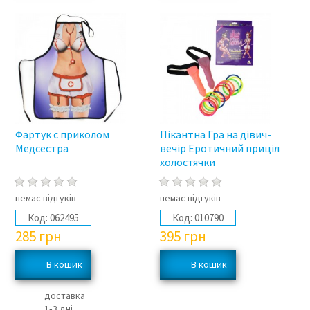
Фартук с приколом
Пікантна Гра на дівич-
Медсестра
вечір Еротичний приціл
холостячки
немає відгуків
немає відгуків
Код:
062495
Код:
010790
285
грн
395
грн
доставка
1‑3 дні