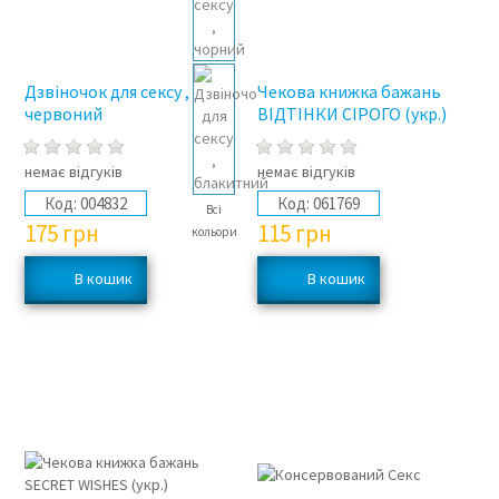
Дзвіночок для сексу ,
Чекова книжка бажань
червоний
ВІДТІНКИ СІРОГО (укр.)
немає відгуків
немає відгуків
Код:
004832
Код:
061769
Всі
175
грн
115
грн
кольори