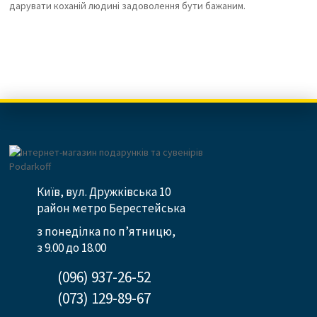
дарувати коханій людині задоволення бути бажаним.
Київ, вул. Дружківська 10
район метро Берестейська
з понеділка по п’ятницю,
з 9.00 до 18.00
(096) 937-26-52
(073) 129-89-67