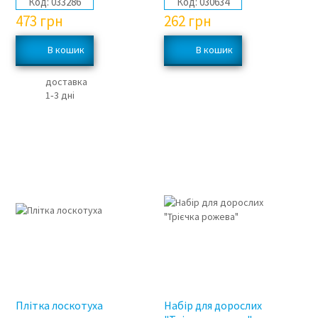
Код:
033286
Код:
030634
473
грн
262
грн
доставка
1‑3 дні
Плітка лоскотуха
Набір для дорослих