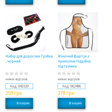
Набір для дорослих Трійка
Жіночий фартух з
, чорний
приколом Надійна
підтримка
немає відгуків
немає відгуків
Код:
041020
Код:
062496
259
грн
278
грн