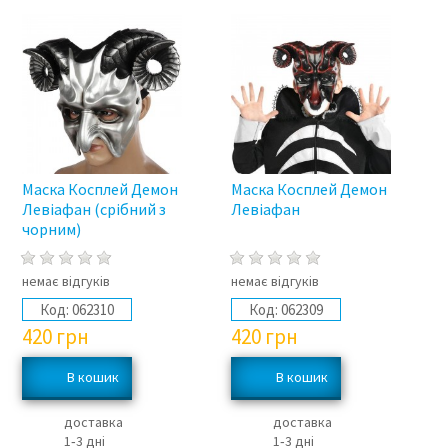
Маска Косплей Демон
Маска Косплей Демон
Левіафан (срібний з
Левіафан
чорним)
немає відгуків
немає відгуків
Код:
062310
Код:
062309
420
грн
420
грн
доставка
доставка
1‑3 дні
1‑3 дні