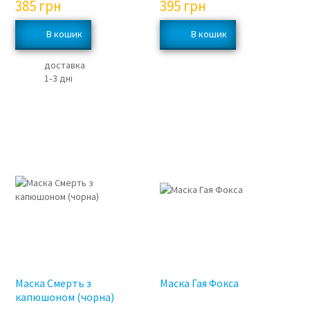
385
грн
395
грн
доставка
1‑3 дні
Маска Смерть з
Маска Гая Фокса
капюшоном (чорна)