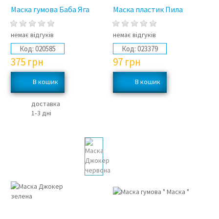
Маска гумова Баба Яга
Маска пластик Пила
немає відгуків
немає відгуків
Код:
020585
Код:
023379
375
грн
97
грн
доставка
1‑3 дні