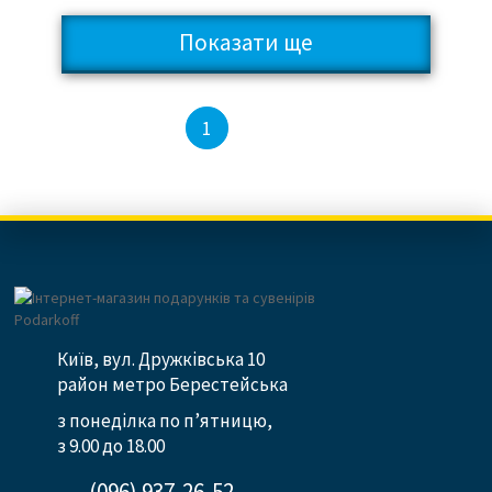
Показати ще
2
3
1
Київ, вул. Дружківська 10
район метро Берестейська
з понеділка по п’ятницю,
з 9.00 до 18.00
(096) 937-26-52