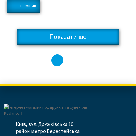
Показати ще
2
3
1
Київ, вул. Дружківська 10
район метро Берестейська