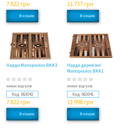
7 822
грн
11 737
грн
Нарди Manopoulos BKK3
Нарди дерев’яні
Manopoulos BKK1
немає відгуків
немає відгуків
Код:
063042
Код:
063041
7 822
грн
11 998
грн