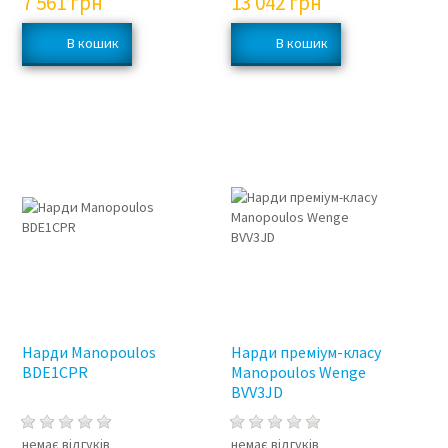
7 561
грн
13 042
грн
Нарди Manopoulos
Нарди преміум-класу
BDE1CPR
Manopoulos Wenge
BVV3JD
немає відгуків
немає відгуків