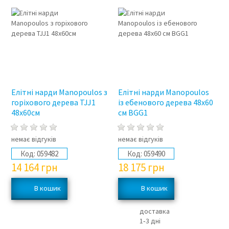
Елітні нарди Manopoulos з
Елітні нарди Manopoulos
горіхового дерева TJJ1
із ебенового дерева 48x60
48х60см
см BGG1
немає відгуків
немає відгуків
Код:
059482
Код:
059490
14 164
грн
18 175
грн
доставка
1‑3 дні