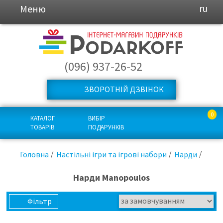
Меню
ru
(096) 937-26-52
ЗВОРОТНІЙ ДЗВІНОК
0
КАТАЛОГ
ВИБІР
ТОВАРІВ
ПОДАРУНКІВ
Головна
Настільні ігри та ігрові набори
Нарди
Нарди Manopoulos
Фільтр