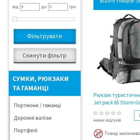
всього товарів: 1
від
до
грн
СУМКИ, РЮКЗАКИ
ТА ГАМАНЦІ
Рюкзак туристични
Jet pack 65 Storm Gr
Портмоне / гаманці
Дорожні валізи
немає відгуків
Портфелі
Товар закінчивс