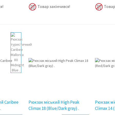
я!
Товар закінчився!
Товар
й Caribee
Рюкзак міський High Peak
Рюкзак мі
.
Climax 18 (Blue/Dark gray) .
Climax 14 (