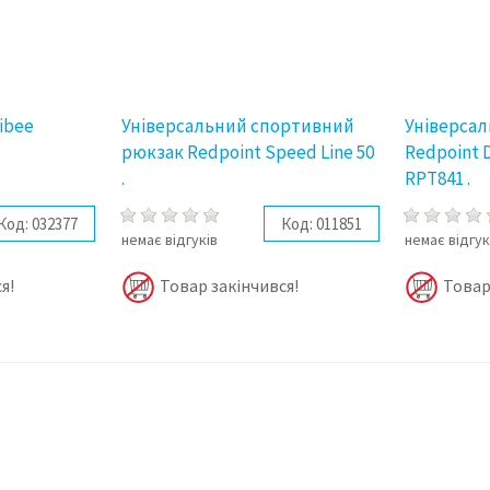
ibee
Універсальний спортивний
Універса
рюкзак Redpoint Speed ​​Line 50
Redpoint 
.
RPT841 .
Код:
032377
Код:
011851
немає відгуків
немає відгук
я!
Товар закінчився!
Товар