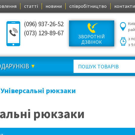
овлення
статті
новини
співробітництво
контакти
(096) 937-26-52
Киї
ра
(073) 129-89-67
ЗВОРОТНІЙ
з п
ДЗВІНОК
з 9
ОДАРУНКІВ
Універсальні рюкзаки
сальні рюкзаки