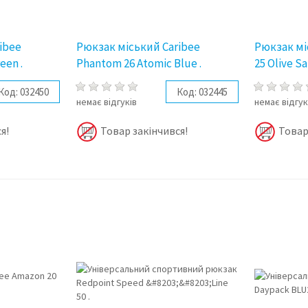
ibee
Рюкзак міський Caribee
Рюкзак мі
een .
Phantom 26 Atomic Blue .
25 Olive Sa
Код:
032450
Код:
032445
немає відгуків
немає відгук
я!
Товар закінчився!
Товар