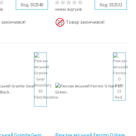
Код:
032540
Код:
032532
ів
немає відгуків
 закінчився!
Товар закінчився!
ський Granite Gear
Рюкзак міський Ferrino O Hare