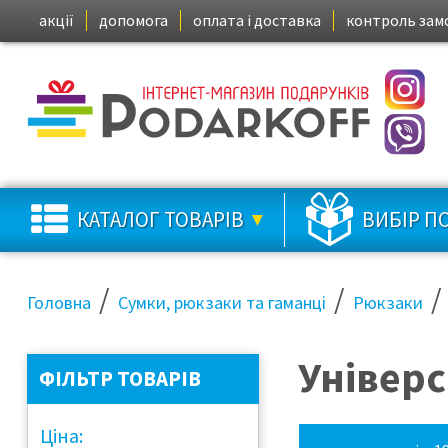
акції
допомога
оплата і доставка
контроль зам
КАТАЛОГ ТОВАРІВ
ВИБІР П
/
/
/
Головна
Сумки, рюкзаки та гаманці
Рюкзаки
Універ
ФІЛЬТР ТОВАРІВ
Ціна: