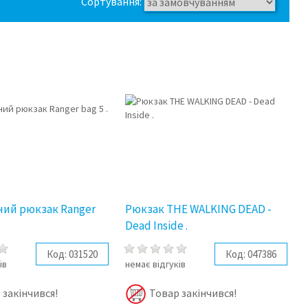
Сортування:
ний рюкзак Ranger
Рюкзак THE WALKING DEAD -
Dead Inside .
Код:
031520
Код:
047386
ів
немає відгуків
 закінчився!
Товар закінчився!