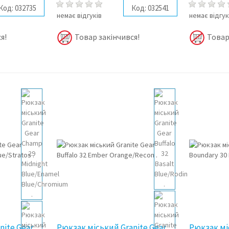
Код:
032735
Код:
032541
немає відгуків
немає відгук
я!
Товар закінчився!
Товар
nite Gear
Рюкзак міський Granite Gear
Рюкзак мі