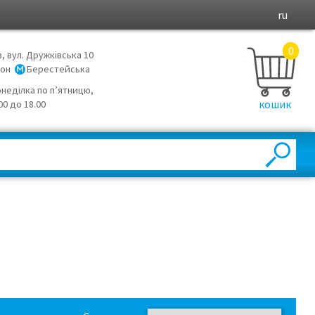
ru
0
в, вул. Дружківська 10
йон
Берестейська
онеділка по п’ятницю,
кошик
.00 до 18.00