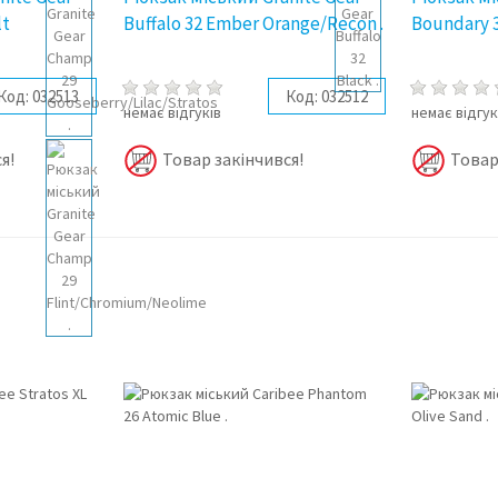
lt
Buffalo 32 Ember Orange/Recon .
Boundary 3
Код:
032513
Код:
032512
немає відгуків
немає відгук
я!
Товар закінчився!
Товар