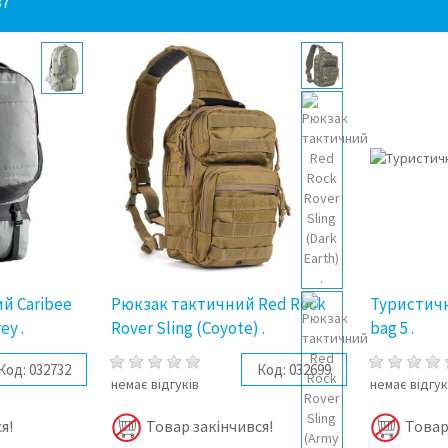
87
й Caribee
Рюкзак тактичний Red Rock
Туристич
ey .
Rover Sling (Coyote) .
bag 5 .
Код:
032732
Код:
032699
немає відгуків
немає відгук
я!
Товар закінчився!
Товар