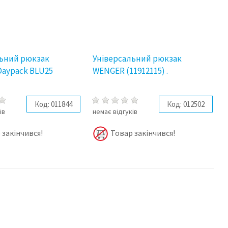
льний рюкзак
Універсальний рюкзак
Daypack BLU25
WENGER (11912115) .
Код:
011844
Код:
012502
ів
немає відгуків
 закінчився!
Товар закінчився!