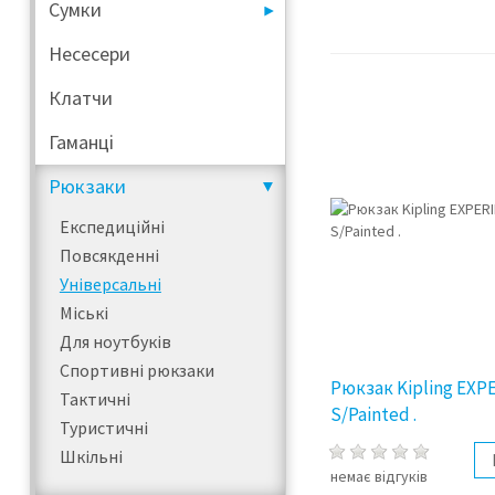
Сумки
Несесери
Клатчи
Гаманці
Рюкзаки
Експедиційні
Повсякденні
Універсальні
Міські
Для ноутбуків
Спортивні рюкзаки
Рюкзак Kipling EXP
Тактичні
S/Painted .
Туристичні
Шкільні
немає відгуків