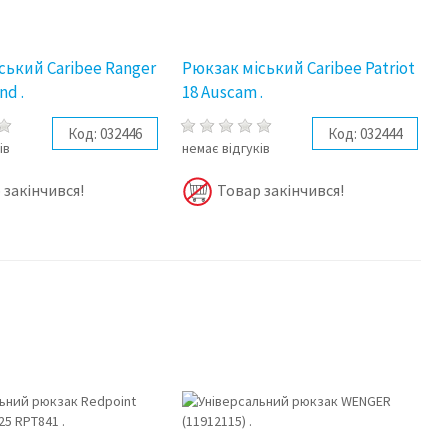
ський Caribee Ranger
Рюкзак міський Caribee Patriot
nd .
18 Auscam .
Код:
032446
Код:
032444
ів
немає відгуків
 закінчився!
Товар закінчився!