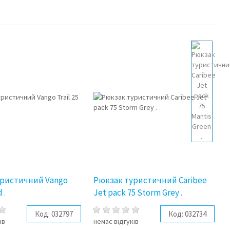
уристичний Vango
Рюкзак туристичний Caribee
 .
Jet pack 75 Storm Grey .
Код:
032797
Код:
032734
ів
немає відгуків