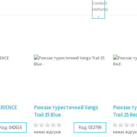
ERIENCE
Рюкзак туристичний Vango
Рюкзак т
Trail 35 Blue .
Trail 25 Red
Код:
042616
Код:
032799
немає відгуків
немає відгук