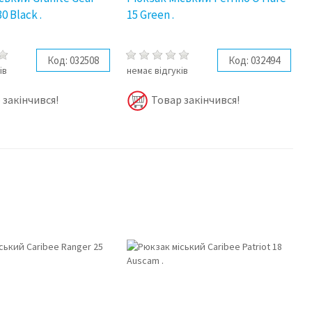
0 Black .
15 Green .
Код:
032508
Код:
032494
ів
немає відгуків
 закінчився!
Товар закінчився!