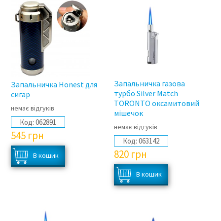
Запальничка газова
Запальничка Honest для
турбо Silver Match
сигар
TORONTO оксамитовий
немає відгуків
мішечок
Код:
062891
немає відгуків
545
грн
Код:
063142
820
грн