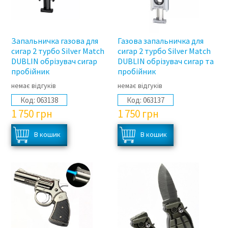
Запальничка газова для
Газова запальничка для
сигар 2 турбо Silver Match
сигар 2 турбо Silver Match
DUBLIN обрізувач сигар
DUBLIN обрізувач сигар та
пробійник
пробійник
немає відгуків
немає відгуків
Код:
063138
Код:
063137
1 750
грн
1 750
грн