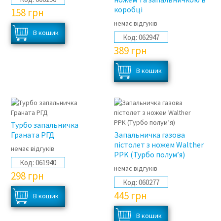
коробці
158
грн
немає відгуків
Код:
062947
389
грн
Турбо запальничка
Граната РГД
Запальничка газова
пістолет з ножем Walther
немає відгуків
PPK (Турбо полум’я)
Код:
061940
немає відгуків
298
грн
Код:
060277
445
грн