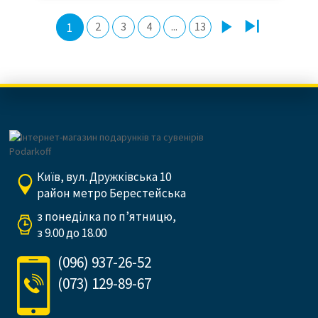
1
2
3
4
...
13
Київ, вул. Дружківська 10
район метро Берестейська
з понеділка по п’ятницю,
з 9.00 до 18.00
(096) 937-26-52
(073) 129-89-67