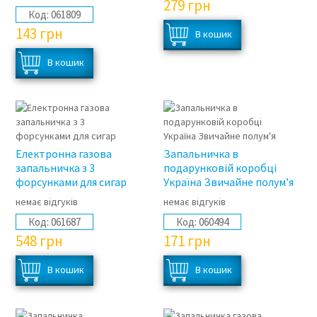
279
грн
Код:
061809
143
грн
Електронна газова
Запальничка в
запальничка з 3
подарунковій коробці
форсунками для сигар
Україна Звичайне полум’я
немає відгуків
немає відгуків
Код:
061687
Код:
060494
548
грн
171
грн