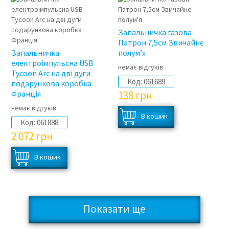
Запальничка газова
Патрон 7,5см Звичайне
Запальничка
полум’я
електроімпульсна USB
немає відгуків
Tycoon Arc на дві дуги
Код:
061689
подарункова коробка
Франція
138
грн
немає відгуків
Код:
061888
2 072
грн
Показати ще