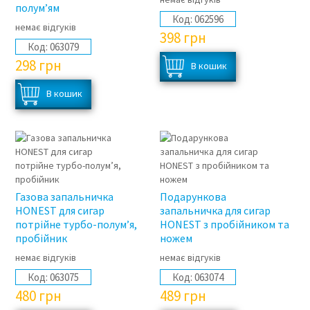
полум’ям
Код:
062596
немає відгуків
398
грн
Код:
063079
298
грн
Газова запальничка
Подарункова
HONEST для сигар
запальничка для сигар
потрійне турбо-полум’я,
HONEST з пробійником та
пробійник
ножем
немає відгуків
немає відгуків
Код:
063075
Код:
063074
480
грн
489
грн