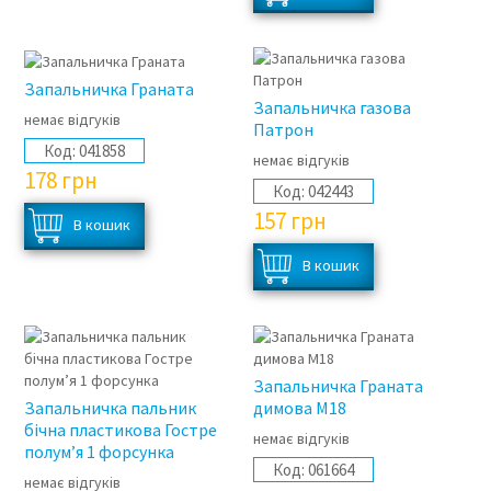
Запальничка Граната
Запальничка газова
немає відгуків
Патрон
Код:
041858
немає відгуків
178
грн
Код:
042443
157
грн
Запальничка Граната
Запальничка пальник
димова М18
бічна пластикова Гостре
немає відгуків
полум’я 1 форсунка
Код:
061664
немає відгуків