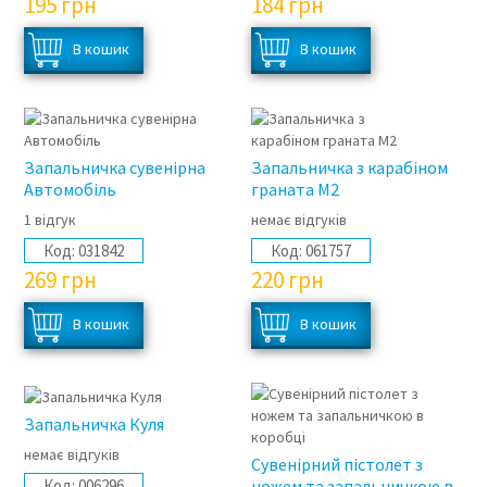
195
грн
184
грн
Запальничка сувенірна
Запальничка з карабіном
Автомобіль
граната М2
1 відгук
немає відгуків
Код:
031842
Код:
061757
269
грн
220
грн
Запальничка Куля
немає відгуків
Сувенірний пістолет з
Код:
006296
ножем та запальничкою в