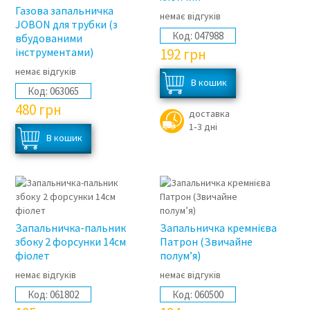
Газова запальничка
немає відгуків
JOBON для трубки (з
Код:
047988
вбудованими
інструментами)
192
грн
немає відгуків
Код:
063065
480
грн
доставка
1‑3 дні
Запальничка-пальник
Запальничка кремнієва
збоку 2 форсунки 14см
Патрон (Звичайне
фіолет
полум’я)
немає відгуків
немає відгуків
Код:
061802
Код:
060500