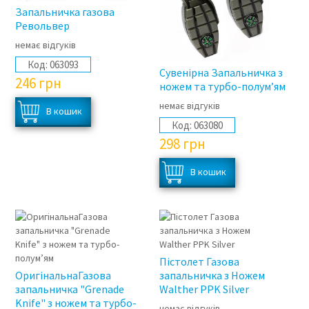
Запальничка газова
Револьвер
немає відгуків
Код:
063093
Сувенірна Запальничка з
246
грн
ножем та турбо-полум’ям
немає відгуків
Код:
063080
298
грн
Пістолет Газова
ОригінальнаГазова
запальничка з Ножем
запальничка "Grenade
Walther PPK Silver
Knife" з ножем та турбо-
немає відгуків