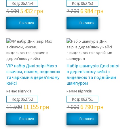
Код:
062754
Код:
062753
5 600
5 432
грн
7 200
6 984
грн
3%
3%
VIP набір Дикі звірі Max з
Набір шампурів Дикі звірі
сікачом, ножем, виделкою
в дерев’яному кейсі з
та чарками в дерев’яному
виделкою та подвійним
кейсі
шампуром
немає відгуків
немає відгуків
Код:
062752
Код:
062751
11 500
11 155
грн
7 000
6 790
грн