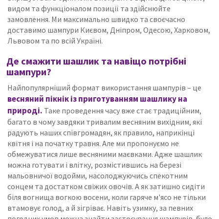
видом та функціоналом позиції та здійснюйте
замовлення.
Ми максимально швидко та своєчасно
доставимо шампури Києвом, Дніпром, Одесою, Харковом,
Львовом та по всій Україні.
Де смажити шашлик та навіщо потрібні
шампури?
Найпопулярніший формат використання шампурів – це
весняний пікнік із приготуванням шашлику на
природі.
Таке проведення часу вже стає традиційним,
багато в чому завдяки тривалим весняним вихідним, які
радують наших співгромадян, як правило, наприкінці
квітня і на початку травня.
Але ми пропонуємо не
обмежуватися лише весняними маєвками.
Адже шашлик
можна готувати і влітку, розмістившись на березі
мальовничої водойми, насолоджуючись спекотним
сонцем та достатком свіжих овочів.
А як затишно сидіти
біля вогнища вогкою восени, коли гаряче м'ясо не тільки
втамовує голод, а й зігріває.
Навіть узимку, за певних
погодних умов можна знайти застосування шампурів, було