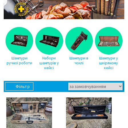
Шампури
Набори
Шампури в
Шампури у
ручної роботи
шампурів у
чохлі
шкіряному
кейсі
кейсі
Фільтр