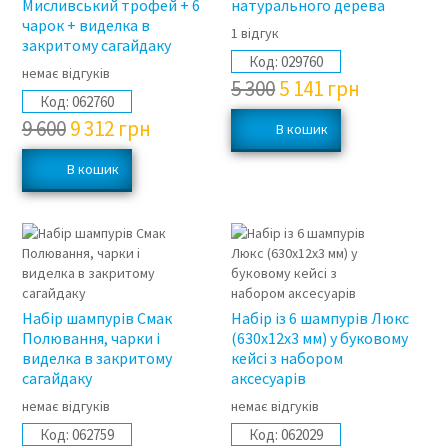
Мисливський трофей + 6
натурального дерева
чарок + виделка в
1 відгук
закритому сагайдаку
Код:
029760
немає відгуків
5 300
5 141
грн
Код:
062760
9 600
9 312
грн
3%
Набір шампурів Смак
Набір із 6 шампурів Люкс
Полювання, чарки і
(630х12х3 мм) у буковому
виделка в закритому
кейсі з набором
сагайдаку
аксесуарів
немає відгуків
немає відгуків
Код:
062759
Код:
062029