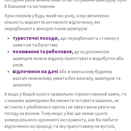
б бажання та натхнення.
Крім пікніків у будь-який час року, існує величезна
кількість варіантів активного відпочинку, які
передбачають використання шампурів:
туристичні походи,
що передбачають стоянку з
наметом та багаттям;
полювання та риболовля,
де за допомогою
шампурів можна відразу приготувати видобуток або
улов;
відпочинок на дачі
або в заміському будинку
взагалі неможливо уявити без мангалу, шампурів та
шашлику.
А якщо у Вашій оселі є правильно спроектований камін, то
з нашими шампурами Ви зможете готувати шашлик, не
встаючи з улюбленого крісла і не звертаючи уваги на
погоду за вікном.
Тому якщо у Вас ще немає цього
універсального кухонного інструменту, але Ви любите
відпочинок на природі та їжу приготовану на вугіллі,