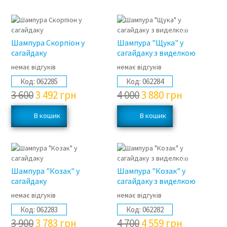
3%
3%
Шампура Скорпіон у
Шампура "Щука" у
сагайдаку
сагайдаку з виделкою
немає відгуків
немає відгуків
Код:
062285
Код:
062284
3 600
3 492
грн
4 000
3 880
грн
3%
3%
Шампура "Козак" у
Шампура "Козак" у
сагайдаку
сагайдаку з виделкою
немає відгуків
немає відгуків
Код:
062283
Код:
062282
3 900
3 783
грн
4 700
4 559
грн