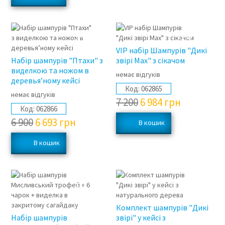
3%
3%
VIP набір Шампурів "Дикі
Набір шампурів "Птахи" з
звірі Max" з сікачом
виделкою та ножом в
немає відгуків
деревья’ному кейсі
Код:
062865
немає відгуків
7 200
6 984
грн
Код:
062866
6 900
6 693
грн
3%
3%
Комплект шампурів "Дикі
Набір шампурів
звірі" у кейсі з