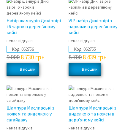
3%
3%
Набір шампурів Дикі звірі
VIP набір Дикі звірі з
і 6 чарок в дерев’яному
чарками в дерев’яному
кейсі
кейсі
немає відгуків
немає відгуків
Код:
062756
Код:
062755
9 000
8 730
грн
8 700
8 439
грн
3%
3%
Шампура Мисливські з
Шампура Мисливські з
ножем та виделкою у
виделкою та ножем в
сагайдаку
дерв’яному кейсі
немає відгуків
немає відгуків