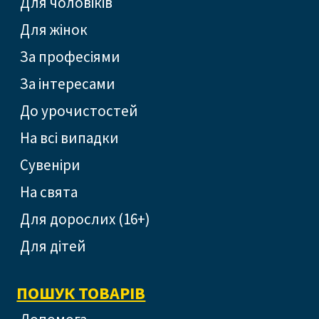
Для чоловіків
Для жінок
За професіями
За інтересами
До урочистостей
На всі випадки
Сувеніри
На свята
Для дорослих (16+)
Для дітей
ПОШУК ТОВАРІВ