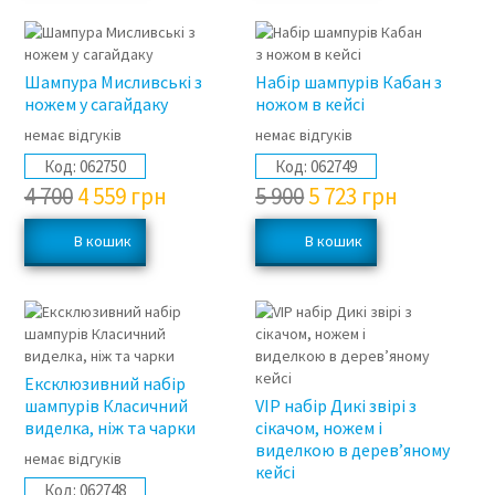
3%
3%
Шампура Мисливські з
Набір шампурів Кабан з
ножем у сагайдаку
ножом в кейсі
немає відгуків
немає відгуків
Код:
062750
Код:
062749
4 700
4 559
грн
5 900
5 723
грн
3%
3%
Ексклюзивний набір
шампурів Класичний
VIP набір Дикі звірі з
виделка, ніж та чарки
сікачом, ножем і
виделкою в дерев’яному
немає відгуків
кейсі
Код:
062748