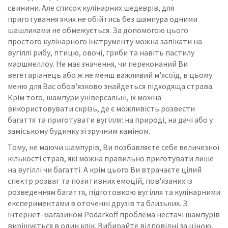
свинини.
Але список кулінарних шедеврів, для
приготування яких не обійтись без шампура одними
шашликами не обмежується.
За допомогою цього
простого кулінарного інструменту можна запікати на
вугіллі рибу, птицю, овочі, гриби та навіть пастилу
маршмеллоу.
Не має значення, чи переконаний Ви
вегетаріанець або ж не менш важливий м'ясоїд, в цьому
меню для Вас обов'язково знайдеться підходяща страва.
Крім того, шампури універсальні, їх можна
використовувати скрізь, де є можливість розвести
багаття та приготувати вугілля: на природі, на дачі або у
заміському будинку зі зручним каміном.
Тому, не маючи шампурів, Ви позбавляєте себе величезної
кількості страв, які можна правильно приготувати лише
на вугіллі чи багатті.
А крім цього Ви втрачаєте цілий
спектр розваг та позитивних емоцій, пов'язаних із
розведенням багаття, підготовкою вугілля та кулінарними
експериментами в оточенні друзів та близьких.
З
інтернет-магазином Podarkoff проблема нестачі шампурів
вирішується в один клік.
Вибирайте відповідні за ціною,