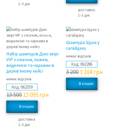
1‑3 дні
доставка
1‑3 дні
3%
3%
Шампура Щука у
сагайдаку
Набір шампурів Дикі звірі
немає відгуків
VIP з сікачом, ножем,
Код:
062286
виделкою та чарками в
дерев’яному кейсі
3 200
3 104
грн
немає відгуків
Код:
062359
13 500
13 095
грн
доставка
1‑3 дні