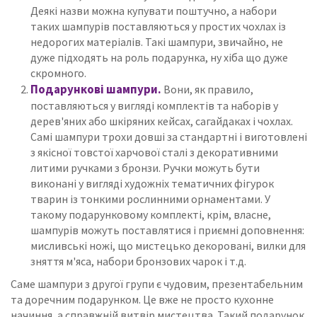
Деякі назви можна купувати поштучно, а набори
таких шампурів поставляються у простих чохлах із
недорогих матеріалів.
Такі шампури, звичайно, не
дуже підходять на роль подарунка, ну хіба що дуже
скромного.
Подарункові шампури.
Вони, як правило,
поставляються у вигляді комплектів та наборів у
дерев'яних або шкіряних кейсах, сагайдаках і чохлах.
Самі шампури трохи довші за стандартні і виготовлені
з якісної товстої харчової сталі з декоративними
литими ручками з бронзи.
Ручки можуть бути
виконані у вигляді художніх тематичних фігурок
тварин із тонкими рослинними орнаментами.
У
такому подарунковому комплекті, крім, власне,
шампурів можуть поставлятися і приємні доповнення:
мисливські ножі, що мистецько декоровані, вилки для
зняття м'яса, набори бронзових чарок і т.д.
Саме шампури з другої групи є чудовим, презентабельним
та доречним подарунком.
Це вже не просто кухонне
начиння, а справжній витвір мистецтва.
Такий подарунок