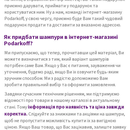
приємно дарувати, приймати у подарунок та
користуватися ним.
Ну а нам, команді інтернет-магазину
Podarkoff, у свою чергу, приємно буде Вам такий чудовий
подарунок продати та доставити за вказаною адресою.
Як придбати шампури в інтернет-магазині
Podarkoff?
Ми припускаємо, що тепер, прочитавши цей матеріал, Ви
можете визначитися з тим, який варіант шампурів
потрібен саме Вам.
Якщо у Вас є питання, зауваження чи
уточнення, будемо раді, якщо Ви їх озвучите будь-яким
зручним способом.
Ми з радістю допоможемо Вам
зробити правильний вибір та оформити замовлення.
Завдяки сучасним технічним рішенням, ми підтримуємо
відомості про товари в нашому каталозі в актуальному
інформація про наявність та ціна завжди
стані.
Тому
коректна.
Слідкуйте за знижками та акціями на шампури,
щоб не пропустити можливість купити їх за вигідною
ціною.
Якщо Ваш товар, що Вас зацікавив, залиште заявку