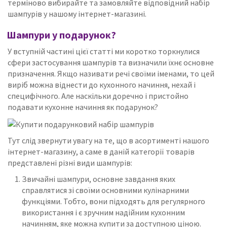
терміново вибирайте та замовляйте відповідний набір
шампурів у нашому інтернет-магазині.
Шампури у подарунок?
У вступній частині цієї статті ми коротко торкнулися
сфери застосування шампурів та визначили їхнє основне
призначення.
Якщо називати речі своїми іменами, то цей
виріб можна віднести до кухонного начиння, нехай і
специфічного.
Але наскільки доречно і пристойно
подавати кухонне начиння як подарунок?
Тут слід звернути увагу на те, що в асортименті нашого
інтернет-магазину, а саме в даній категорії товарів
представлені різні види шампурів:
Звичайні шампури, основне завдання яких
справлятися зі своїми основними кулінарними
функціями.
Тобто, вони підходять для регулярного
використання і є зручним надійним кухонним
начинням, яке можна купити за доступною ціною.