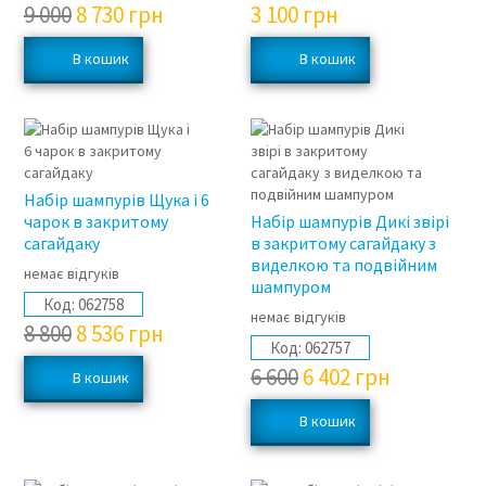
9 000
8 730
грн
3 100
грн
3%
3%
Набір шампурів Щука і 6
чарок в закритому
Набір шампурів Дикі звірі
сагайдаку
в закритому сагайдаку з
виделкою та подвійним
немає відгуків
шампуром
Код:
062758
немає відгуків
8 800
8 536
грн
Код:
062757
6 600
6 402
грн