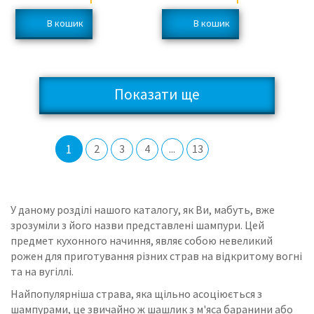
Показати ще
1
2
3
4
...
13
У даному розділі нашого каталогу, як Ви, мабуть, вже
зрозуміли з його назви представлені шампури.
Цей
предмет кухонного начиння, являє собою невеликий
рожен для приготування різних страв на відкритому вогні
та на вугіллі.
Найпопулярніша страва, яка щільно асоціюється з
шампурами, це звичайно ж шашлик з м'яса баранини або