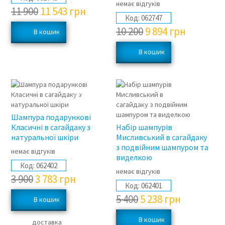
немає відгуків
11 900
11 543
грн
Код:
062747
10 200
9 894
грн
3%
3%
Шампура подарункові
Класичні в сагайдаку з
Набір шампурів
натуральної шкіри
Мисливський в сагайдаку
з подвійним шампуром та
немає відгуків
виделкою
Код:
062402
немає відгуків
3 900
3 783
грн
Код:
062401
5 400
5 238
грн
доставка