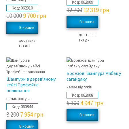
Код:
062909
Код:
062910
12 700
12 319
грн
10 000
9 700
грн
доставка
1‑3 дні
доставка
1‑3 дні
3%
3%
Бронзові шампура Рибак у
Шампури в дерев’яному
сагайдаку
кейсі Трофейне
немає відгуків
полювання
Код:
062908
немає відгуків
5 100
4 947
грн
Код:
060844
8 200
7 954
грн