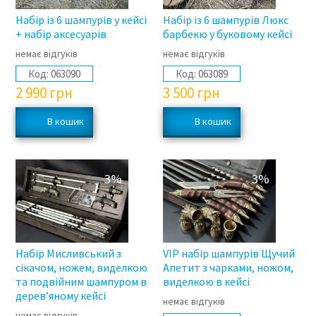
Набір із 6 шампурів у кейсі
Набір із 6 шампурів Люкс
+ набір аксесуарів
барбекю у буковому кейсі
немає відгуків
немає відгуків
Код:
063090
Код:
063089
2 990
грн
3 500
грн
3%
3%
Набір Мисливський з
VIP набір шампурів Щучий
сікачом, ножем, виделкою
Апетит з чарками, ножом,
та подвійним шампуром в
виделкою в кейсі
дерев’яному кейсі
немає відгуків
немає відгуків