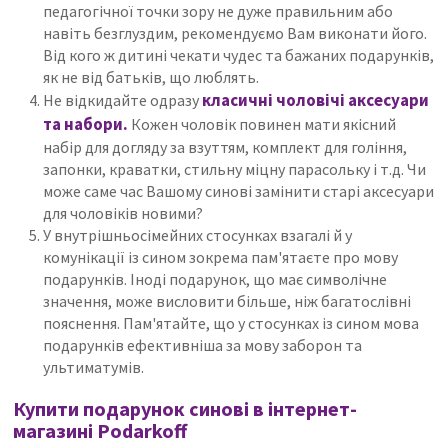
педагогічної точки зору не дуже правильним або
навіть безглуздим, рекомендуємо Вам виконати його.
Від кого ж дитині чекати чудес та бажаних подарунків,
як не від батьків, що люблять.
класичні чоловічі аксесуари
Не відкидайте одразу
та набори.
Кожен чоловік повинен мати якісний
набір для догляду за взуттям, комплект для гоління,
запонки, краватки, стильну міцну парасольку і т.д.
Чи
може саме час Вашому синові замінити старі аксесуари
для чоловіків новими?
У внутрішньосімейних стосунках взагалі й у
комунікації із сином зокрема пам'ятаєте про мову
подарунків.
Іноді подарунок, що має символічне
значення, може висловити більше, ніж багатослівні
пояснення.
Пам'ятайте, що у стосунках із сином мова
подарунків ефективніша за мову заборон та
ультиматумів.
Купити подарунок синові в інтернет-
магазині Podarkoff