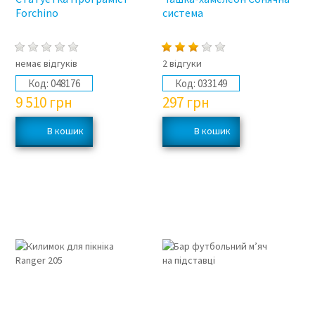
Forchino
система
немає відгуків
2 відгуки
Код:
048176
Код:
033149
9 510
грн
297
грн