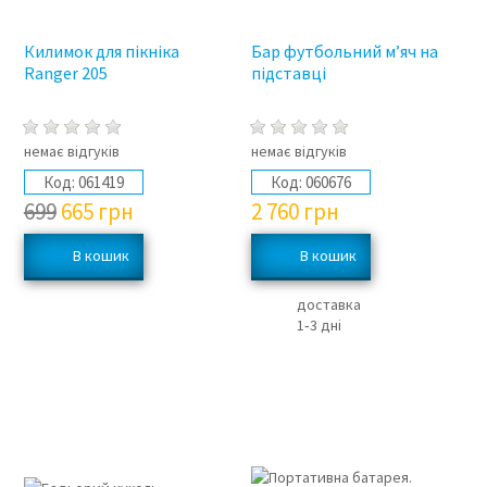
Килимок для пікніка
Бар футбольний м’яч на
Ranger 205
підставці
немає відгуків
немає відгуків
Код:
061419
Код:
060676
699
665
грн
2 760
грн
доставка
1‑3 дні