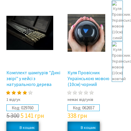
3%
Комплект шампурів "Дикі
Куля Провісник
звірі" у кейсі з
Українською мовою
натурального дерева
(10см) чорний
1 відгук
немає відгуків
Код:
029760
Код:
062657
5 300
5 141
грн
338
грн