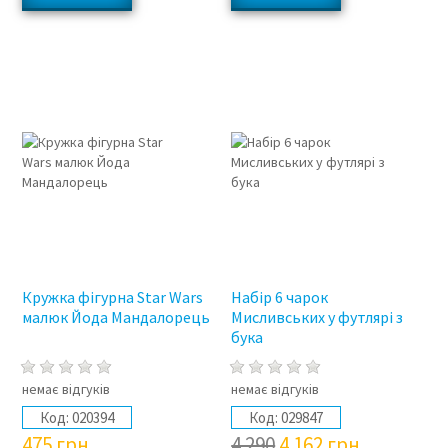
3%
Кружка фігурна Star Wars
Набір 6 чарок
малюк Йода Мандалорець
Мисливських у футлярі з
бука
немає відгуків
немає відгуків
Код:
020394
Код:
029847
475
грн
4 290
4 162
грн