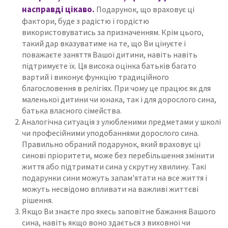
насправді цікаво.
Подарунок, що враховує ці
фактори, буде з радістю і гордістю
використовуватись за призначенням.
Крім цього,
такий дар вказуватиме на те, що Ви цінуєте і
поважаєте заняття Вашої дитини, навіть навіть
підтримуєте їх.
Ця висока оцінка батьків багато
вартий і виконує функцію традиційного
благословення в релігіях.
При чому це працює як для
маленької дитини чи юнака, так і для дорослого сина,
батька власного сімейства.
Аналогічна ситуація з улюбленими предметами у школі
чи професійними уподобаннями дорослого сина.
Правильно обраний подарунок, який враховує ці
синові пріоритети, може без перебільшення змінити
життя або підтримати сина у скрутну хвилину.
Такі
подарунки сини можуть запам'ятати на все життя і
можуть несвідомо впливати на важливі життєві
рішення.
Якщо Ви знаєте про якесь заповітне бажання Вашого
сина, навіть якщо воно здається з виховної чи