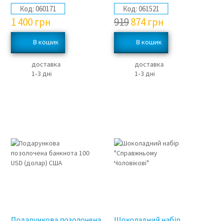
Код:
060171
Код:
061521
1 400
грн
919
874
грн
доставка
доставка
1‑3 дні
1‑3 дні
Подарункова позолочена
Шоколадний набір