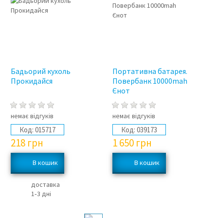
Бадьорий кухоль
Портативна батарея.
Прокидайся
Повербанк 10000mah
Єнот
немає відгуків
немає відгуків
Код:
015717
Код:
039173
218
грн
1 650
грн
доставка
1‑3 дні