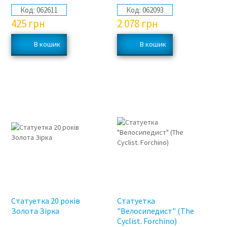
Код:
062611
Код:
062093
425
грн
2 078
грн
Статуетка 20 років
Статуетка
Золота Зірка
"Велосипедист" (The
Cyclist. Forchino)