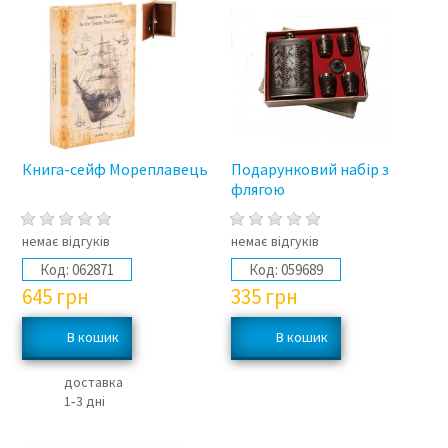
Книга-сейф Мореплавець
Подарунковий набір з
флягою
немає відгуків
немає відгуків
Код:
062871
Код:
059689
645
грн
335
грн
доставка
1‑3 дні