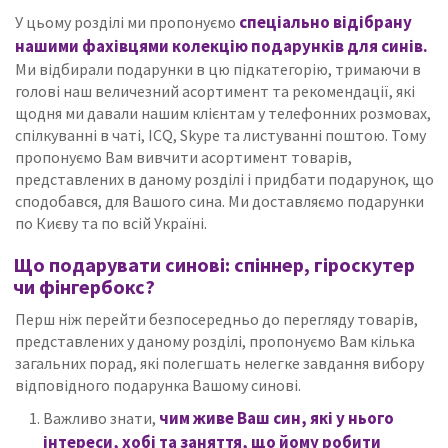
спеціально відібрану
У цьому розділі ми пропонуємо
нашими фахівцями колекцію подарунків для синів.
Ми відбирали подарунки в цю підкатегорію, тримаючи в
голові наш величезний асортимент та рекомендації, які
щодня ми давали нашим клієнтам у телефонних розмовах,
спілкуванні в чаті, ICQ, Skype та листуванні поштою.
Тому
пропонуємо Вам вивчити асортимент товарів,
представлених в даному розділі і придбати подарунок, що
сподобався, для Вашого сина.
Ми доставляємо подарунки
по Києву та по всій Україні.
Що подарувати синові: спіннер, гіроскутер
чи фінгербокс?
Перш ніж перейти безпосередньо до перегляду товарів,
представлених у даному розділі, пропонуємо Вам кілька
загальних порад, які полегшать нелегке завдання вибору
відповідного подарунка Вашому синові.
чим живе Ваш син, які у нього
Важливо знати,
інтереси, хобі та заняття, що йому робити