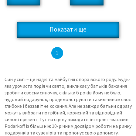
Показати ще
2
3
4
5
1
Син у сім'ї – це надія та майбутня опора всього роду.
Будь-
яка урочиста подія чи свято, викликає у батьків бажання
зробити своєму синочку, скільки б років йому не було,
чудовий подарунок, продемонструвати таким чином своє
глибоке і беззавітне кохання.
Але не завжди батьки одразу
можуть вибрати потрібний, корисний та відповідний
синові презент.
Тут на сцену виходить інтернет-магазин
Podarkoff із більш ніж 10-річним досвідом роботи на ринку
подарунків та сувенірів та пропонує свою допомогу.