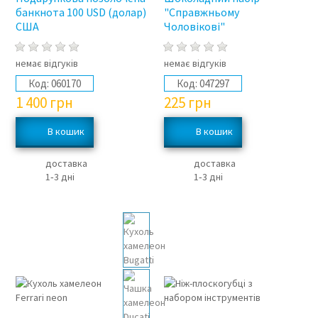
банкнота 100 USD (долар)
"Справжньому
США
Чоловікові"
немає відгуків
немає відгуків
Код:
060170
Код:
047297
1 400
грн
225
грн
доставка
доставка
1‑3 дні
1‑3 дні