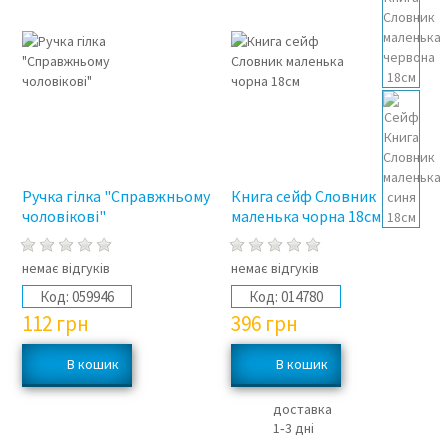
Ручка гілка "Справжньому
Книга сейф Словник
чоловікові"
маленька чорна 18см
немає відгуків
немає відгуків
Код:
059946
Код:
014780
112
грн
396
грн
доставка
1‑3 дні