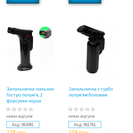
Запальничка-пальник
Запальничка з турбо
Гостро полум’я, 2
полум’ям боковим
форсунки чорна
немає відгуків
немає відгуків
Код:
063081
Код:
061761
178
грн
118
грн