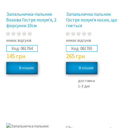
Запальничка-пальник
Запальничка пальник
бокова Гостре полум’я, 2
Гостре полум’я носик, що
форсунки 10см
гнеться
немає відгуків
немає відгуків
Код:
061764
Код:
061765
145
грн
265
грн
доставка
1‑3 дні