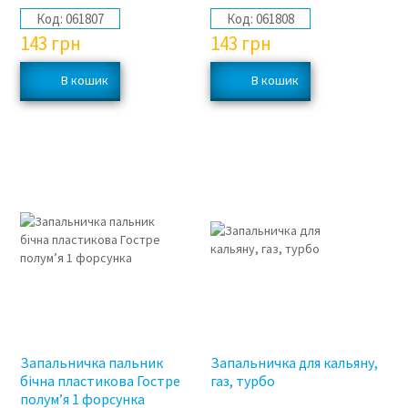
Код:
061807
Код:
061808
143
грн
143
грн
Запальничка пальник
Запальничка для кальяну,
бічна пластикова Гостре
газ, турбо
полум’я 1 форсунка