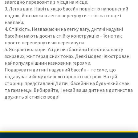
завгодно перевозити з місця на місце.
3. Легка вага. Навіть якщо басейн повністю наповнений
водою, його можна легко пересунути з тіні на сонце і
навпаки.
4. Стійкість. Незважаючи на легку вагу, дитячі надувні
басейни мають досить стійку конструкцію – їх не так
просто перевернути чи перекинути.
5. Яскраві кольори. Усі дитячі басейни Intex виконані у
яскравих, життєрадісних тонах. Деякі моделі ілюстровані
найпопулярнішими казковими героями.
Подарувати дитині надувний басейн – те саме, що
подарувати йому джерело гарного настрою. На цій
сторінці представлені Дитячі басейни на будь-який смак
та гаманець. Вибирайте, і нехай ваша дитина з дитинства
дружить зі стихією води!