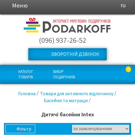
Меню
ru
(096) 937-26-52
ЗВОРОТНІЙ ДЗВІНОК
0
КАТАЛОГ
ВИБІР
ТОВАРІВ
ПОДАРУНКІВ
Головна
Товари для активного відпочинку
Басейни та матраци
Дитячі басейни Intex
Фільтр