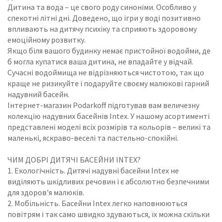
Дитина та вода – це свого роду синоніми. Особливо у
спекотні літні дні. Доведено, що ігри у воді позитивно
впливають на дитячу психіку та сприяють здоровому
емоційному розвитку.
Якщо біля вашого будинку немає пристойної водойми, де
б могла купатися ваша дитина, не впадайте у відчай.
Сучасні водоймища не відрізняються чистотою, так що
краще не ризикуйте і подаруйте своєму малюкові гарний
надувний басейн.
Інтернет-магазин Podarkoff підготував вам величезну
колекцію надувних басейнів Intex. У нашому асортименті
представлені моделі всіх розмірів та кольорів – великі та
маленькі, яскраво-веселі та пастельно-спокійні.
ЧИМ ДОБРІ ДИТЯЧІ БАСЕЙНИ INTEX?
1. Екологічність. Дитячі надувні басейни Intex не
виділяють шкідливих речовин і є абсолютно безпечними
для здоров'я малюків.
2. Мобільність. Басейни Intex легко наповнюються
повітрям і так само швидко здуваються, їх можна скільки