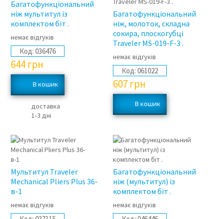
Багатофункціональний
ніж мультитул із
Багатофункціональний
комплектом біт .
ніж, молоток, складна
сокира, плоскогубці
немає відгуків
Traveler MS-019-F-3 .
Код:
036476
немає відгуків
644
грн
Код:
061022
607
грн
доставка
1‑3 дні
Мультитул Traveler
Багатофункціональний
Mechanical Pliers Plus 36-
ніж (мультитул) із
в-1
комплектом біт .
немає відгуків
немає відгуків
Код:
037115
Код:
046446