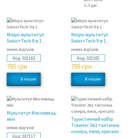
1‑3 дні
Мікро мультитул
Мікро мультитул
Swiss+Tech 9 в 1 .
Swiss+Tech 9 в 1 .
немає відгуків
немає відгуків
Код:
021162
Код:
021165
795
грн
795
грн
Мультитул Мисливець
міні
Туристичний набір
Traveler 3в1 тактична
немає відгуків
сокира, пила, кресало .
Код:
037117