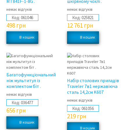
MT841F-1-8G .
шкіряному чохлі .
немає відгуків
немає відгуків
Код:
061046
Код:
025821
498
грн
12 761
грн
Багатофункціональний
ніж мультитул із
Набір столових приладів
комплектом біт .
Traveler 7в1 нержавіюча
сталь 14,2см K607
немає відгуків
немає відгуків
Код:
036477
Код:
061056
656
грн
219
грн