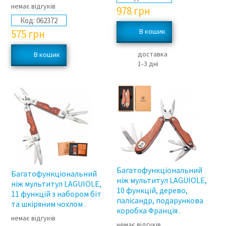
немає відгуків
978
грн
Код:
062372
575
грн
доставка
1‑3 дні
Багатофункціональний
Багатофункціональний
ніж мультитул LAGUIOLE,
ніж мультитул LAGUIOLE,
10 функцій, дерево,
11 функцій з набором біт
палісандр, подарункова
та шкіряним чохлом .
коробка Франція .
немає відгуків
немає відгуків