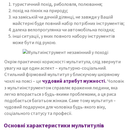
туристичний похід, риболовля, полювання;
похід на пікнік на природу;
на заміській чи дачній ділянці, не завжди у Вашій
майстерні буде повний набір потрібних інструментів;
далека велопрогулянка чи автомобільна поїздка;
інші ситуації, у яких повного набору інструментів
може бути під рукою.
Окрім практичної корисності мультитула, слід звернути
увагу на ще один аспект – культурно-соціальний.
Стильний фірмовий мультитул у блискучому шкіряному
чудовий атрибут мужності.
чохлі на поясі – це
Чоловік
з мультиінструментом справляє враження людини, яка
легко впорається з будь-якими проблемами, а ця риса
подобається багатьом жінкам.
Саме тому мультитул –
чудовий подарунок для чоловіка будь-якого віку,
соціального статусу та професії.
Основні характеристики мультитулів