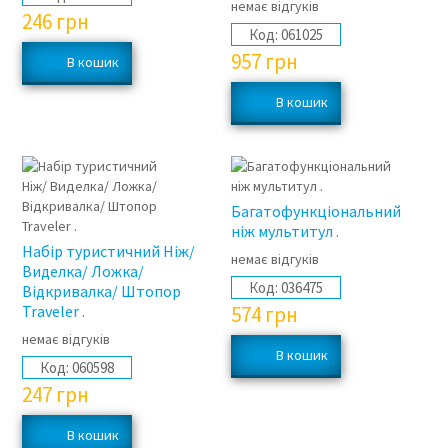
немає відгуків
246
грн
Код:
061025
957
грн
Багатофункціональний
ніж мультитул .
Набір туристичний Ніж/
немає відгуків
Виделка/ Ложка/
Код:
036475
Відкривалка/ Штопор
Traveler .
574
грн
немає відгуків
Код:
060598
247
грн