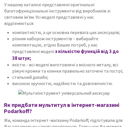
У нашому каталозі представлені оригінальні
багатофункціональні інструменти від виробників зі
світовим ім'ям.
Усі моделі представлені у нас
відрізняються:
компактністю, а це основна перевага цих аксесуарів;
різним набором інструментів – вибирайте
комплектацію, згідно Ваших потреб, у нас
з кількістю функцій від 3 до
представлені моделі
38 штук;
якістю - всі моделі виготовлені з якісного металу, всі
ріжучі кромки та клинки правильно заточені та гострі;
стильний дизайн;
високою зручністю, надійністю та довговічністю.
Як придбати мультитул в інтернет-магазині
Podarkoff?
Ми, команда інтернет-магазину Podarkoff, підготували для
Вас оптимальну цінову пропозицію.
Тому у нас Ви можете