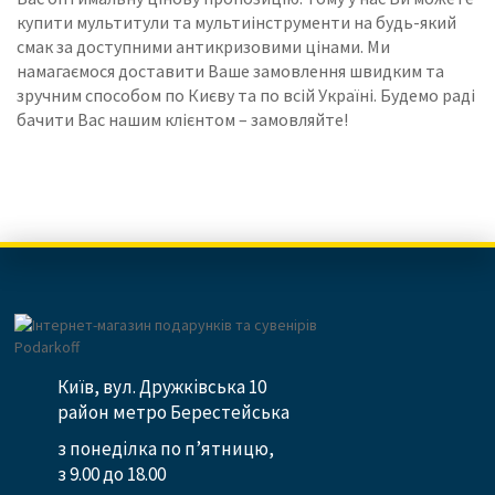
купити мультитули та мультиінструменти на будь-який
смак за доступними антикризовими цінами.
Ми
намагаємося доставити Ваше замовлення швидким та
зручним способом по Києву та по всій Україні.
Будемо раді
бачити Вас нашим клієнтом – замовляйте!
Київ, вул. Дружківська 10
район метро Берестейська
з понеділка по п’ятницю,
з 9.00 до 18.00