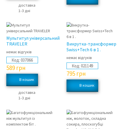
доставка
1‑3 дні
Мультитул універсальний
TRAVELER
Викрутка-трансформер
Swiss+Tech 6 в 1 .
немає відгуків
немає відгуків
Код:
037066
Код:
021149
589
грн
795
грн
доставка
1‑3 дні