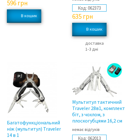
596
грн
Код:
062373
635
грн
доставка
1‑3 дні
Мультитул тактичний
Traveler 28в1, комплект
біт, з чохлом, з
плоскогубцями 16,2 см
Багатофункціональний
ніж (мультитул) Traveler
немає відгуків
14 в 1
Код:
062013