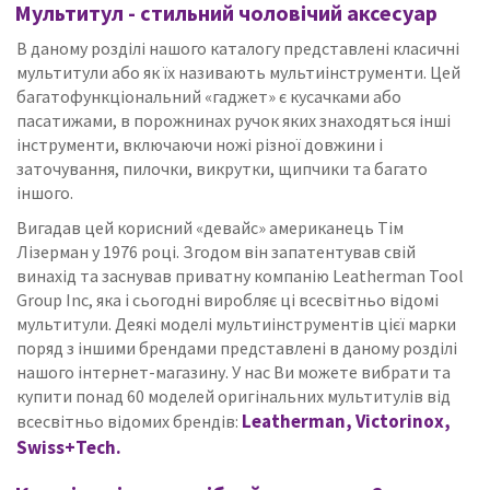
Мультитул - стильний чоловічий аксесуар
В даному розділі нашого каталогу представлені класичні
мультитули або як їх називають мультиінструменти.
Цей
багатофункціональний «гаджет» є кусачками або
пасатижами, в порожнинах ручок яких знаходяться інші
інструменти, включаючи ножі різної довжини і
заточування, пилочки, викрутки, щипчики та багато
іншого.
Вигадав цей корисний «девайс» американець Тім
Лізерман у 1976 році.
Згодом він запатентував свій
винахід та заснував приватну компанію Leatherman Tool
Group Inc, яка і сьогодні виробляє ці всесвітньо відомі
мультитули.
Деякі моделі мультиінструментів цієї марки
поряд з іншими брендами представлені в даному розділі
нашого інтернет-магазину.
У нас Ви можете вибрати та
купити понад 60 моделей оригінальних мультитулів від
Leatherman, Victorinox,
всесвітньо відомих брендів:
Swiss+Tech.