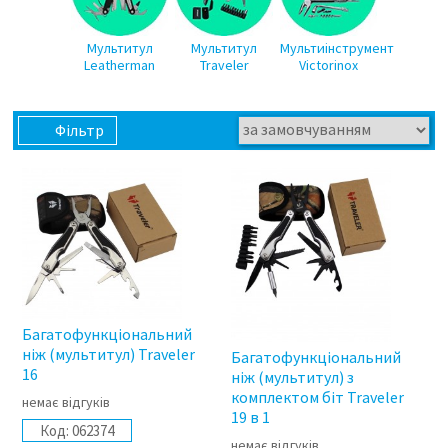
Мультитул
Мультитул
Мультиінструмент
Leatherman
Traveler
Victorinox
Фільтр
Багатофункціональний
ніж (мультитул) Traveler
Багатофункціональний
16
ніж (мультитул) з
комплектом біт Traveler
немає відгуків
19 в 1
Код:
062374
немає відгуків