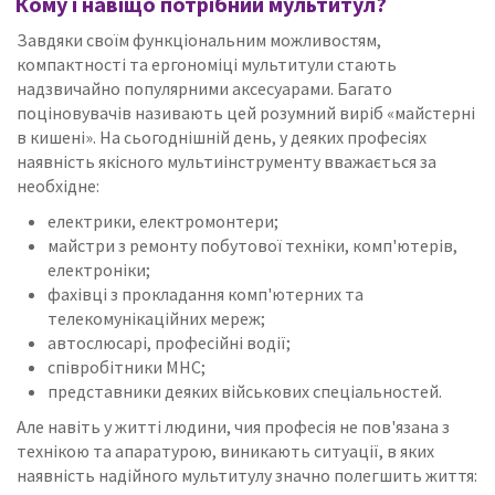
Кому і навіщо потрібний мультитул?
Завдяки своїм функціональним можливостям,
компактності та ергономіці мультитули стають
надзвичайно популярними аксесуарами.
Багато
поціновувачів називають цей розумний виріб «майстерні
в кишені».
На сьогоднішній день, у деяких професіях
наявність якісного мультиінструменту вважається за
необхідне:
електрики, електромонтери;
майстри з ремонту побутової техніки, комп'ютерів,
електроніки;
фахівці з прокладання комп'ютерних та
телекомунікаційних мереж;
автослюсарі, професійні водії;
співробітники МНС;
представники деяких військових спеціальностей.
Але навіть у житті людини, чия професія не пов'язана з
технікою та апаратурою, виникають ситуації, в яких
наявність надійного мультитулу значно полегшить життя: