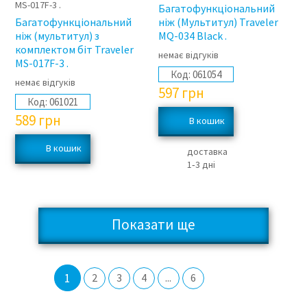
Багатофункціональний
Багатофункціональний
ніж (Мультитул) Traveler
ніж (мультитул) з
MQ-034 Black .
комплектом біт Traveler
немає відгуків
MS-017F-3 .
Код:
061054
немає відгуків
597
грн
Код:
061021
589
грн
доставка
1‑3 дні
Показати ще
1
2
3
4
...
6