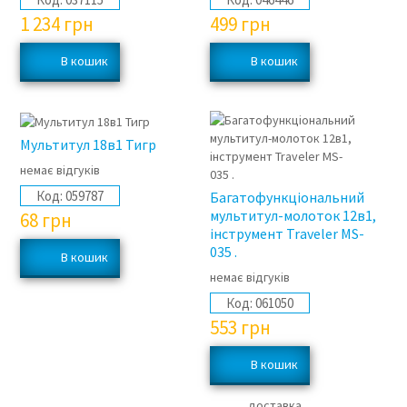
1 234
грн
499
грн
Мультитул 18в1 Тигр
немає відгуків
Код:
059787
Багатофункціональний
мультитул-молоток 12в1,
68
грн
інструмент Traveler MS-
035 .
немає відгуків
Код:
061050
553
грн
доставка