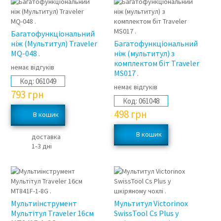
Багатофункціональний
ніж (Мультитул) Traveler
Багатофункціональний
MQ-048 .
ніж (мультитул) з
комплектом біт Traveler
немає відгуків
MS017 .
Код:
061049
немає відгуків
793
грн
Код:
061048
498
грн
доставка
1‑3 дні
Мультиінструмент
Мультитул Victorinox
Мультітул Traveler 16см
SwissTool Cs Plus у