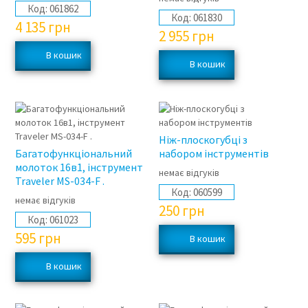
Код:
061862
Код:
061830
4 135
грн
2 955
грн
Ніж-плоскогубці з
Багатофункціональний
набором інструментів
молоток 16в1, інструмент
немає відгуків
Traveler MS-034-F .
Код:
060599
немає відгуків
250
грн
Код:
061023
595
грн