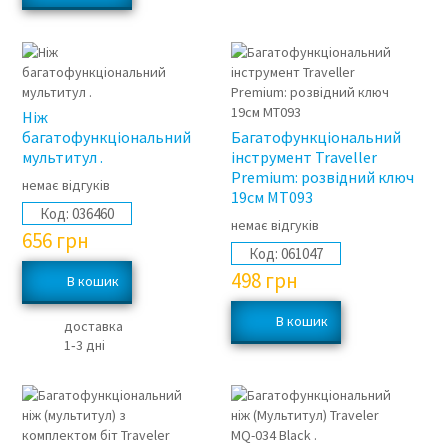
Ніж
багатофункціональний
Багатофункціональний
мультитул .
інструмент Traveller
Premium: розвідний ключ
немає відгуків
19см MT093
Код:
036460
немає відгуків
656
грн
Код:
061047
498
грн
доставка
1‑3 дні