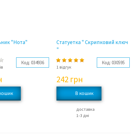
ьник "Нота"
Статуетка " Скрипковий ключ
"
Код:
034936
Код:
030595
ів
1 відгук
н
242
грн
доставка
1‑3 дні