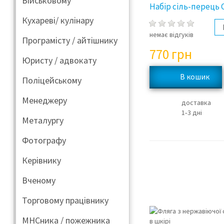
Військовому
Набір сіль-перець
Кухареві/ кулінару
немає відгуків
Програмісту / айтішнику
770
грн
Юристу / адвокату
Поліцейському
Менеджеру
доставка
1‑3 дні
Металургу
Фотографу
Керівнику
Вченому
Торговому працівнику
МНСника / пожежника