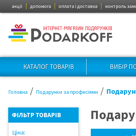
акції
допомога
оплата і доставка
контроль зам
КАТАЛОГ ТОВАРІВ
ВИБІР П
/
/
Подарун
Головна
Подарунки за професіями
Подару
ФІЛЬТР ТОВАРІВ
Ціна: