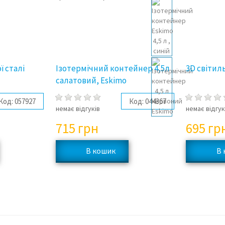
ї сталі
Ізотермічний контейнер 4,5л
3D світил
салатовий, Eskimo
Код:
057927
Код:
044367
немає відгуків
немає відгук
715
грн
695
гр