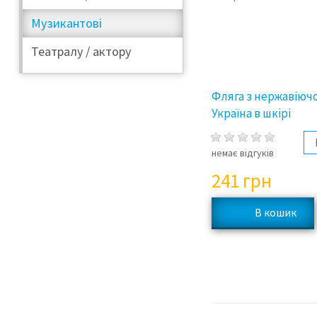
Музикантові
Театралу / актору
Фляга з нержавіючо
Україна в шкірі
немає відгуків
241
грн