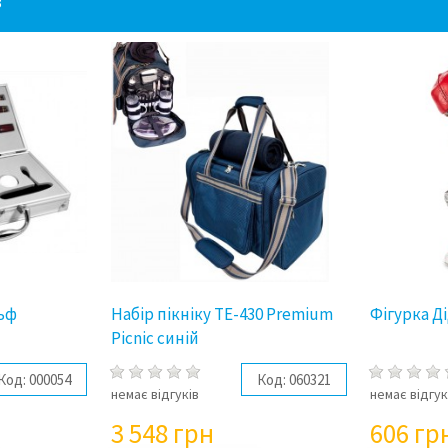
3
льф
Набір пікніку TE-430 Premium
Фігурка Д
Picnic синій
Код:
000054
Код:
060321
немає відгуків
немає відгук
3 548
грн
606
гр