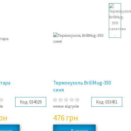
ітара
Термокухоль BrillMug-350
синя
Код:
034029
Код:
033451
ів
немає відгуків
рн
476
грн