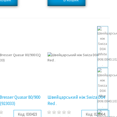
resser Quasar 80/900
Швейцарський ніж Swiza D04
(923033)
Red .
Код:
030423
Код:
028664