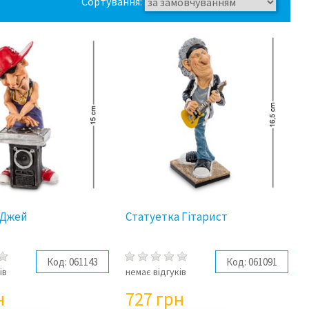
Сортування:
іДжей
Статуетка Гітарист
Код:
061143
Код:
061091
ів
немає відгуків
н
727
грн