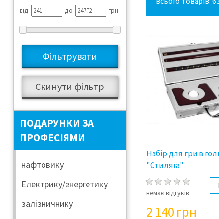
всього товарів: 6
від
до
грн
ПОДАРУНКИ ЗА
ПРОФЕСІЯМИ
Набір для гри в го
нафтовику
"Стиляга"
Електрику/енергетику
немає відгуків
залізничнику
2 140
грн