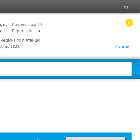
ru
0
в, вул. Дружківська 10
йон
Берестейська
онеділка по п’ятницю,
кошик
.00 до 18.00