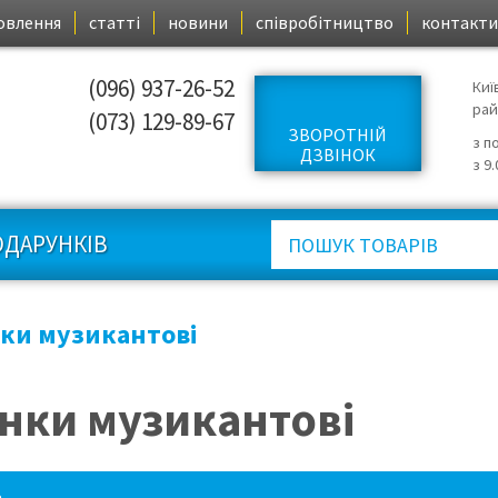
овлення
статті
новини
співробітництво
контакти
(096) 937-26-52
Киї
ра
(073) 129-89-67
ЗВОРОТНІЙ
з п
ДЗВІНОК
з 9
ОДАРУНКІВ
ки музикантові
нки музикантові