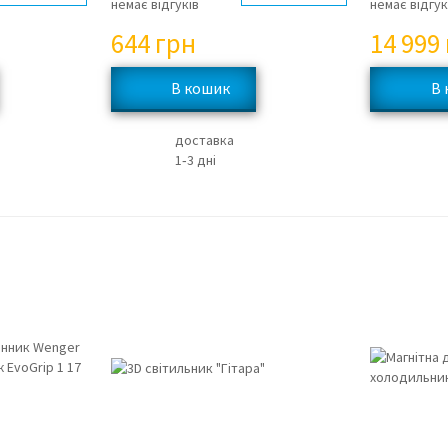
немає відгуків
немає відгук
644
грн
14 999
доставка
1‑3 дні