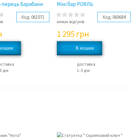
ь-перець Барабани
Міні бар РОЯЛЬ
Код:
061071
Код:
060684
ів
немає відгуків
н
1 295
грн
оставка
доставка
3 дні
1‑3 дні