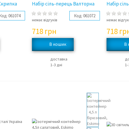
 Скрипка
Набір сіль-перець Валторна
Набір сіл
Код:
061074
Код:
061072
немає відгуків
немає відгук
718
грн
718
гр
доставка
д
1‑3 дні
1‑