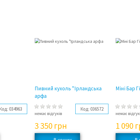
Пивний кухоль "Ірландська
Міні Бар Г
арфа
Код:
034963
Код:
036572
немає відгуків
немає відгук
3 350
грн
1 090
г