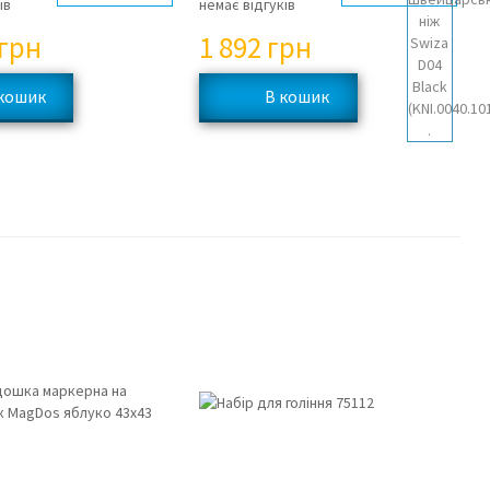
ів
немає відгуків
грн
1 892
грн