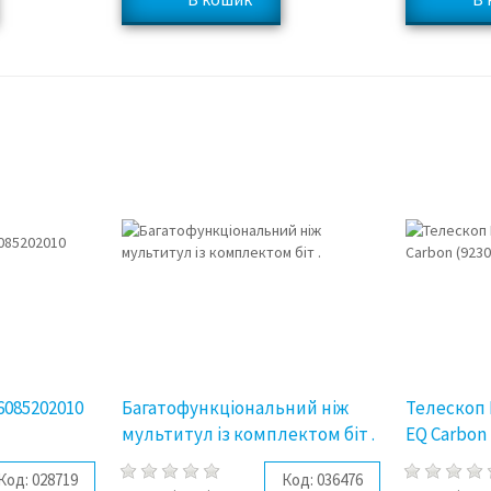
6085202010
Багатофункціональний ніж
Телескоп B
мультитул із комплектом біт .
EQ Carbon 
Код:
028719
Код:
036476