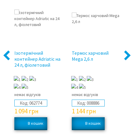
Ізотермічний
Термос харчовий
Те
Previous
Next
контейнер Adriatic на
Mega 2,6 л
на
24 л, фіолетовий
Ad
немає відгуків
немає відгуків
не
Код:
062774
Код:
008886
1 094
грн
1 144
грн
9