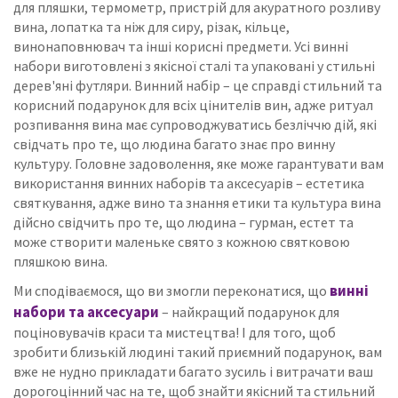
для пляшки, термометр, пристрій для акуратного розливу
вина, лопатка та ніж для сиру, різак, кільце,
винонаповнювач та інші корисні предмети.
Усі винні
набори виготовлені з якісної сталі та упаковані у стильні
дерев'яні футляри.
Винний набір – це справді стильний та
корисний подарунок для всіх цінителів вин, адже ритуал
розпивання вина має супроводжуватись безліччю дій, які
свідчать про те, що людина багато знає про винну
культуру.
Головне задоволення, яке може гарантувати вам
використання винних наборів та аксесуарів – естетика
святкування, адже вино та знання етики та культура вина
дійсно свідчить про те, що людина – гурман, естет та
може створити маленьке свято з кожною святковою
пляшкою вина.
винні
Ми сподіваємося, що ви змогли переконатися, що
набори та аксесуари
– найкращий подарунок для
поціновувачів краси та мистецтва!
І для того, щоб
зробити близькій людині такий приємний подарунок, вам
вже не нудно прикладати багато зусиль і витрачати ваш
дорогоцінний час на те, щоб знайти якісний та стильний