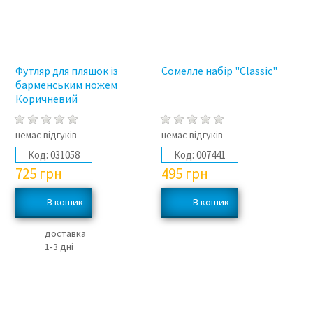
Футляр для пляшок із
Сомелле набір "Classic"
барменським ножем
Коричневий
немає відгуків
немає відгуків
Код:
031058
Код:
007441
725
грн
495
грн
доставка
1‑3 дні