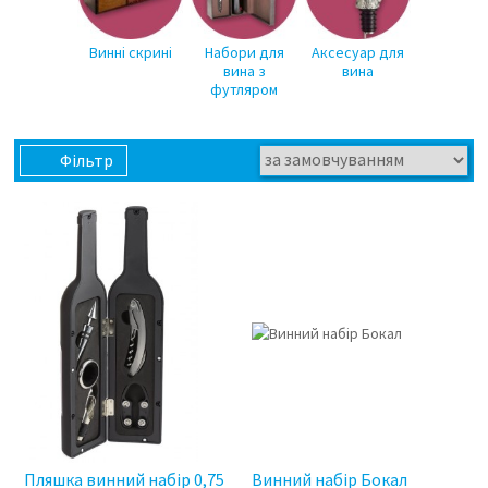
Винні скрині
Набори для
Аксесуар для
вина з
вина
футляром
Фільтр
Пляшка винний набір 0,75
Винний набір Бокал