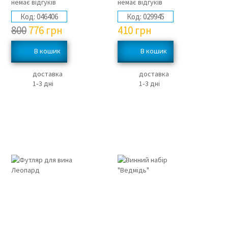
немає відгуків
немає відгуків
Код:
046406
Код:
029945
800
776
грн
410
грн
доставка
доставка
1‑3 дні
1‑3 дні
3%