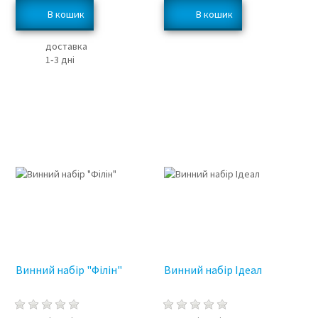
доставка
1‑3 дні
3%
Винний набір "Філін"
Винний набір Ідеал