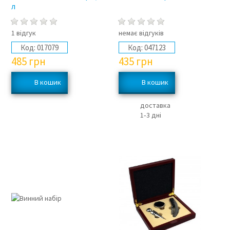
л
1 відгук
немає відгуків
Код:
017079
Код:
047123
485
грн
435
грн
доставка
1‑3 дні