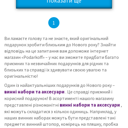
Показати ще
2
3
4
...
7
1
Ви ламаєте голову та не знаєте, який оригінальний
подарунок зробити близьким до Нового року?
Знайти
відповідь на це запитання вам допоможе інтернет
магазин «Podarkoff» – у нас ви зможете придбати багато
приємних та незвичайних подарунків для рідних та
близьких та справді їх здивувати своєю увагою та
оригінальністю!
Один із найактуальніших подарунків до Нового року –
винні набори та аксесуари
.
Це справді приємний і
корисний подарунок!
В асортименті нашого магазину
винні набори та аксесуари
представлені різноманітні
,
які можуть складатися з кількох одиниць.
Наприклад, у
наших винних наборах можуть бути представлені такі
предмети: винний штопор, комірець на пляшку, пробка