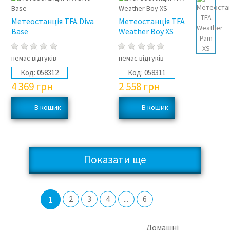
Метеостанція TFA Diva
Метеостанція TFA
Base
Weather Boy XS
немає відгуків
немає відгуків
Код:
058312
Код:
058311
4 369
грн
2 558
грн
Показати ще
1
2
3
4
...
6
Домашні