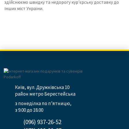
здійснюємо швидку та недорогу кур'єрську доставку до
інших міст України.
Київ, вул. Дружківська 10
район метро Берестейська
з понеділка по п’ятницю,
з 9.00 до 18.00
(096) 937-26-52