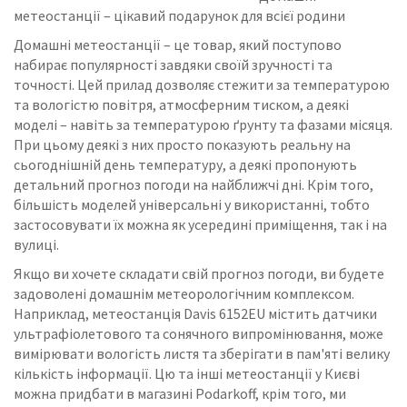
метеостанції – цікавий подарунок для всієї родини
Домашні метеостанції – це товар, який поступово
набирає популярності завдяки своїй зручності та
точності.
Цей прилад дозволяє стежити за температурою
та вологістю повітря, атмосферним тиском, а деякі
моделі – навіть за температурою ґрунту та фазами місяця.
При цьому деякі з них просто показують реальну на
сьогоднішній день температуру, а деякі пропонують
детальний прогноз погоди на найближчі дні.
Крім того,
більшість моделей універсальні у використанні, тобто
застосовувати їх можна як усередині приміщення, так і на
вулиці.
Якщо ви хочете складати свій прогноз погоди, ви будете
задоволені домашнім метеорологічним комплексом.
Наприклад, метеостанція Davis 6152EU містить датчики
ультрафіолетового та сонячного випромінювання, може
вимірювати вологість листя та зберігати в пам'яті велику
кількість інформації.
Цю та інші метеостанції у Києві
можна придбати в магазині Podarkoff, крім того, ми