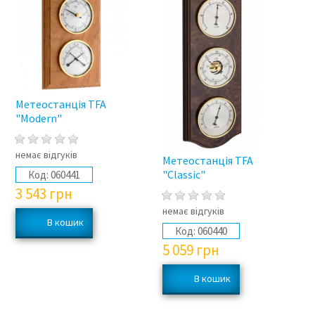
Метеостанція TFA
"Modern"
немає відгуків
Метеостанція TFA
"Classic"
Код:
060441
3 543
грн
немає відгуків
Код:
060440
5 059
грн