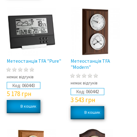
Метеостанція TFA "Pure"
Метеостанція TFA
"Modern"
немає відгуків
немає відгуків
Код:
060443
Код:
060442
5 178
грн
3 543
грн