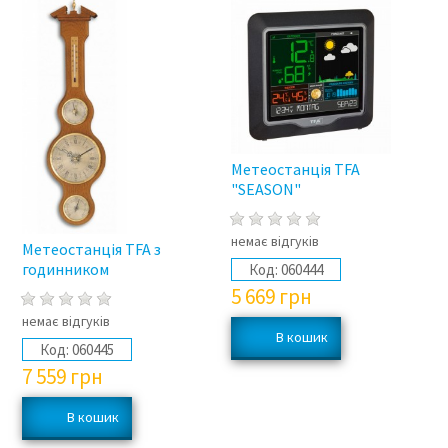
Метеостанція TFA
"SEASON"
немає відгуків
Метеостанція TFA з
годинником
Код:
060444
5 669
грн
немає відгуків
Код:
060445
7 559
грн