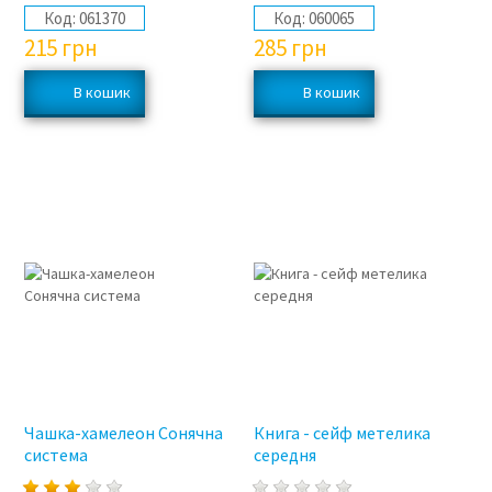
Код:
061370
Код:
060065
215
грн
285
грн
Чашка-хамелеон Сонячна
Книга - сейф метелика
система
середня