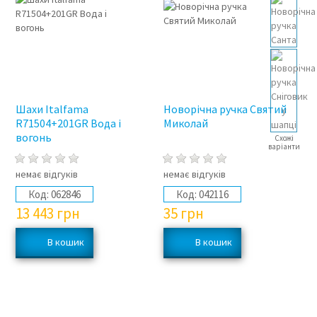
Шахи Italfama
Новорічна ручка Святий
R71504+201GR Вода і
Миколай
вогонь
Схожі
варіанти
немає відгуків
немає відгуків
Код:
062846
Код:
042116
13 443
грн
35
грн