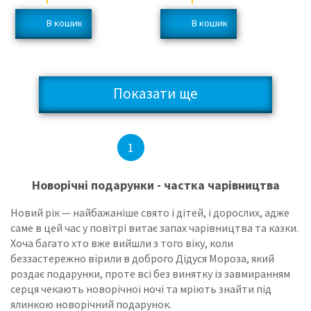
Показати ще
2
3
4
...
10
1
Новорічні подарунки - частка чарівництва
Новий рік — найбажаніше свято і дітей, і дорослих, адже
саме в цей час у повітрі витає запах чарівництва та казки.
Хоча багато хто вже вийшли з того віку, коли
беззастережно вірили в доброго Дідуся Мороза, який
роздає подарунки, проте всі без винятку із завмиранням
серця чекають новорічної ночі та мріють знайти під
ялинкою новорічний подарунок.