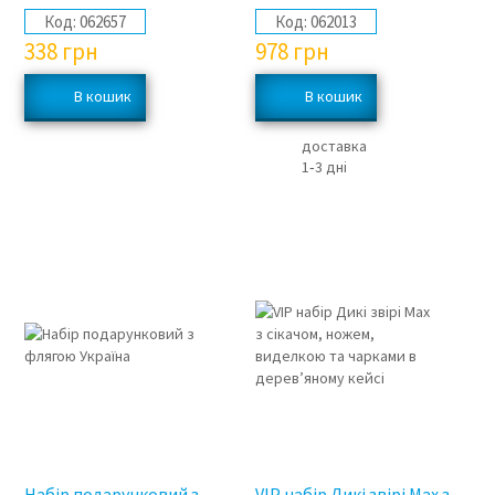
Код:
062657
Код:
062013
338
грн
978
грн
доставка
1‑3 дні
3%
Набір подарунковий з
VIP набір Дикі звірі Max з