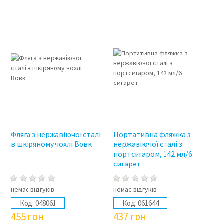
Фляга з нержавіючої сталі
Портативна фляжка з
в шкіряному чохлі Вовк
нержавіючої сталі з
портсигаром, 142 мл/6
сигарет
немає відгуків
немає відгуків
Код:
048061
Код:
061644
455
грн
437
грн