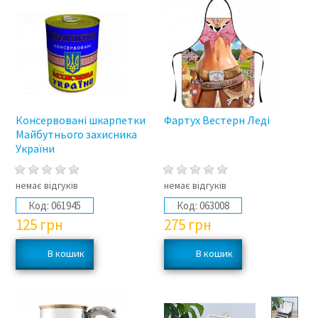
Консервовані шкарпетки
Фартух Вестерн Леді
Майбутнього захисника
України
немає відгуків
немає відгуків
Код:
061945
Код:
063008
125
грн
275
грн