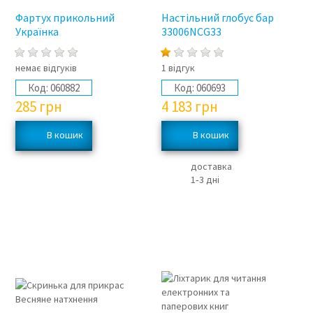
Фартух прикольний
Настільний глобус бар
Українка
33006NCG33
немає відгуків
1 відгук
Код:
060882
Код:
060693
285
грн
4 183
грн
доставка
1‑3 дні