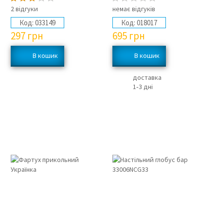
2 відгуки
немає відгуків
Код:
033149
Код:
018017
297
грн
695
грн
доставка
1‑3 дні