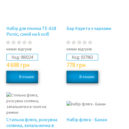
Набір для пікніка TE-618
Бар Карета з чарками
Picnic, синій на 6 осіб
немає відгуків
немає відгуків
Код:
060324
Код:
037963
4 698
грн
778
грн
Стильна фляга, розсувна
Набір фляга - Банан
склянка, запальничка в