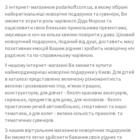
З інтернет-магазином podarkoff.com.ua, в якому зібрані
найоригінальніші новорічні подарунки та сувеніри, Ви
зможете зіграти роль чарівного Діда Мороза та
ощасливити своїх близьких прикольними презентами,
змусивши їх хоч на кілька хвилин повірити у дива. Цікавий
новорічний подарунок, поданий від душі, доставить масу
позитивних емоцій Вашим рідним і зробить новорічну ніч
радісною та по-справжньому чарівною.
У нашому інтернет-магазині Ви зможете купити
найнеординарніші новорічні подарунки у Києві. Для дітей
в каталозі представлено величезну різноманітність
веселих і розвиваючих ігор, м'яких іграшок,
конструкторів, для дівчат - безліч красивих аксесуарів,
скриньок, предметів для дому, для чоловіків - безліч
практичних речей автомобільної, спортивної та іншої
тематики, а для колег - велика кількість приколів. та
тематичних сувенірів.
З нашим віртуальним магазином новорічних подарунків
Ви зможете легко здійснити бажання своїх рідних та