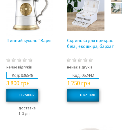
Пивний кухоль "Варяг
Скринька для прикрас
біла , екошкіра, бархат
немає відгуків
немає відгуків
Код:
036548
Код:
062442
3 800
грн
1 250
грн
доставка
1‑3 дні