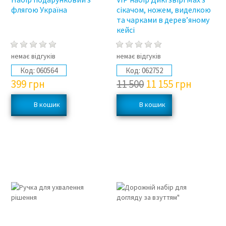
флягою Україна
сікачом, ножем, виделкою
та чарками в дерев’яному
кейсі
немає відгуків
немає відгуків
Код:
060564
Код:
062752
399
грн
11 500
11 155
грн