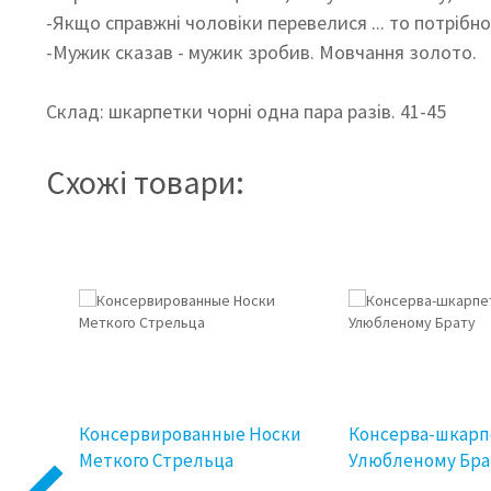
-Якщо справжні чоловіки перевелися ... то потрібн
-Мужик сказав - мужик зробив. Мовчання золото.
Склад: шкарпетки чорні одна пара разів. 41-45
Схожі товари:
тки
Консервированные Носки
Консерва-шкарп
ьника
Меткого Стрельца
Улюбленому Бра