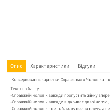
Опис
Характеристики
Відгуки
Консервовані шкарпетки Справжнього Чоловіка – к
Текст на банку:
-Справжній чоловік завжди пропустить жінку вперед,
-Справжній чоловік завжди відкриває двері ногою, 
-Справжній чоловік - це той, кому все по плечу, а н