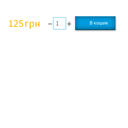
125
грн
–
+