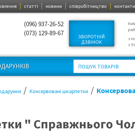
овлення
статті
новини
співробітництво
контакти
(096) 937-26-52
Киї
ра
(073) 129-89-67
ЗВОРОТНІЙ
з п
ДЗВІНОК
з 9
ОДАРУНКІВ
/
/
Консервова
одарунки
Консервовані шкарпетки
тки " Справжнього Чол