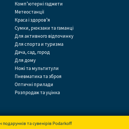
Комп’ютерні гаджети
Метеостанції
Краса і здоров’я
Сумки, рюкзаки та гаманці
Для активного відпочинку
Для спорта и туризма
Дача, сад, город
Для дому
Ножі та мультитули
Пневматика та зброя
Оптичні прилади
Розпродаж та уцінка
н подарунків та сувенірів Podarkoff