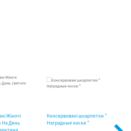
ні Жіночі
Консервовані шкарпетки "
Конс
 На День
Наградные носки "
Досв
алентина