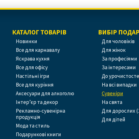
КАТАЛОГ ТОВАРІВ
ВИБІР ПОДА
Новинки
Для чоловіків
Все для карнавалу
Для жінок
Яскрава кухня
За професіями
Все для офісу
За інтересами
Настільні ігри
До урочистост
Все для куріння
На всі випадки
Аксесуари для алкоголю
Сувеніри
Інтер’єр та декор
На свята
Рекламно-сувенірна
Для дорослих (
продукція
Для дітей
Мода та стиль
Подарункові книги