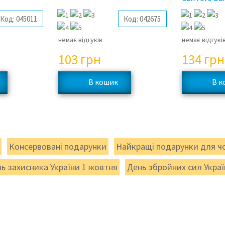
Код:
045011
Код:
042675
немає відгуків
немає відгукі
103
грн
134
грн
Консервовані подарунки
Найкращі подарунки для чо
ь захисника України 1 жовтня
День збройних сил Украї