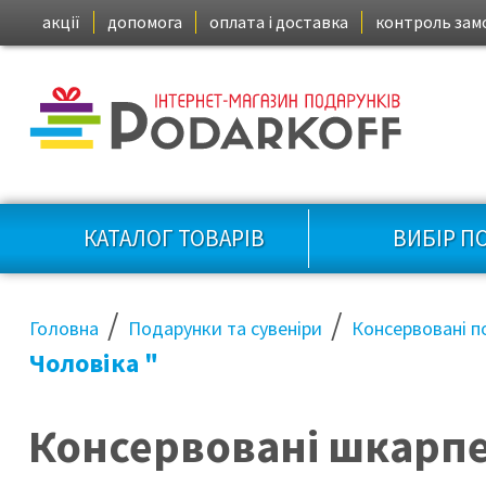
акції
допомога
оплата і доставка
контроль зам
КАТАЛОГ ТОВАРІВ
ВИБІР П
/
/
Головна
Подарунки та сувеніри
Консервовані п
Чоловіка "
Консервовані шкарпе