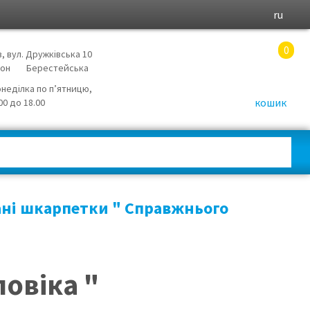
ru
0
в, вул. Дружківська 10
йон
Берестейська
онеділка по п’ятницю,
кошик
.00 до 18.00
ні шкарпетки " Справжнього
овіка "