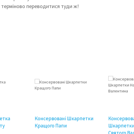
о терміново переводитися туди ж!
етка
Консервовані Шкарпетки
Консервова
ту
Кращого Папи
Шкарпетки
Святого В