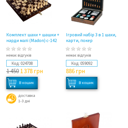
Комплект шахи + шашки +
Ігровий набір 3 в 1 шахи,
нарди малі (Madon) с-142
карти, покер
немає відгуків
немає відгуків
Код:
024708
Код:
059092
1 450
1 378
грн
886
грн
доставка
1‑3 дні