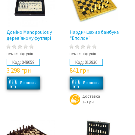
Доміно Manopoulos у
Нарди+шахи з бамбука
дерев’яному футлярі
"Епсілон"
немає відгуків
немає відгуків
Код:
048059
Код:
012930
3 298
грн
841
грн
доставка
1‑3 дні