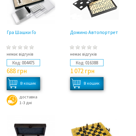
Гра Шашки Го
Домино Автопортрет
немає відгуків
немає відгуків
Код:
004475
Код:
016388
688
грн
1 072
грн
доставка
1‑3 дні