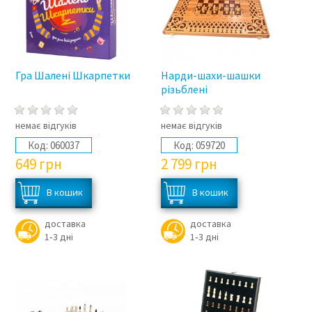
Гра Шалені Шкарпетки
Нарди-шахи-шашки
різьблені
немає відгуків
немає відгуків
Код:
060037
Код:
059720
649
грн
2 799
грн
доставка
доставка
1‑3 дні
1‑3 дні