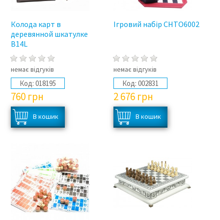
Колода карт в
Ігровий набір CHTO6002
деревянной шкатулке
B14L
немає відгуків
немає відгуків
Код:
018195
Код:
002831
760
грн
2 676
грн