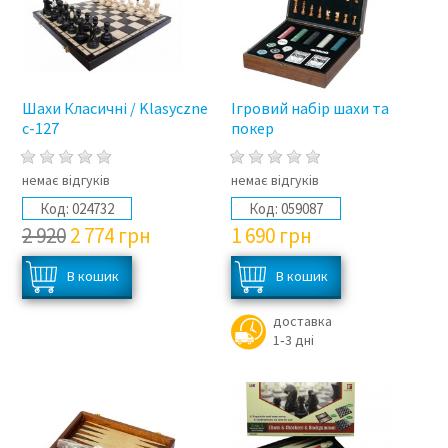
Шахи Класичні / Klasyczne
Ігровий набір шахи та
с-127
покер
немає відгуків
немає відгуків
Код:
024732
Код:
059087
2 920
2 774
грн
1 690
грн
доставка
1‑3 дні