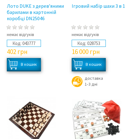
Лото DUKE з дерев’яними
Ігровий набір шахи 3 в 1
барилами в картонній
коробці DN25046
немає відгуків
немає відгуків
Код:
043777
Код:
028753
402
грн
16 000
грн
доставка
1‑3 дні