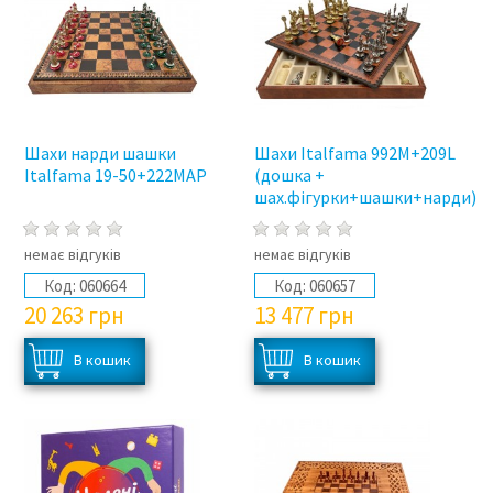
Шахи нарди шашки
Шахи Italfama 992M+209L
Italfama 19-50+222MAP
(дошка +
шах.фігурки+шашки+нарди)
немає відгуків
немає відгуків
Код:
060664
Код:
060657
20 263
грн
13 477
грн