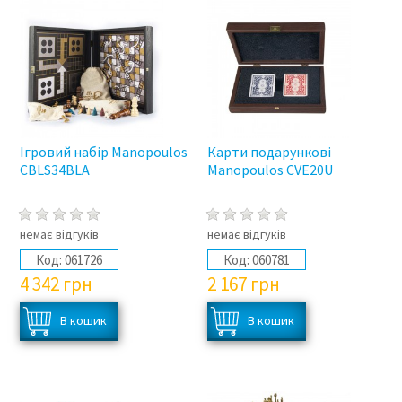
Ігровий набір Manopoulos
Карти подарункові
CBLS34BLA
Manopoulos CVE20U
немає відгуків
немає відгуків
Код:
061726
Код:
060781
4 342
грн
2 167
грн