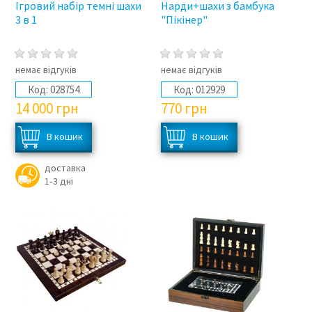
Ігровий набір темні шахи
Нарди+шахи з бамбука
3 в 1
"Пікінер"
немає відгуків
немає відгуків
Код:
028754
Код:
012929
14 000
грн
770
грн
доставка
1‑3 дні