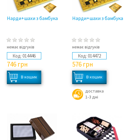
Нарди+шахи з бамбука
Нарди+шахи з бамбука
немає відгуків
немає відгуків
Код:
014446
Код:
014472
746
грн
576
грн
доставка
1‑3 дні