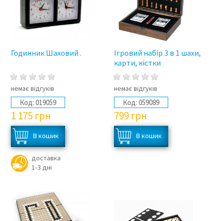
Годинник Шаховий .
Ігровий набір 3 в 1 шахи,
карти, кістки
немає відгуків
немає відгуків
Код:
019059
Код:
059089
1 175
грн
799
грн
доставка
1‑3 дні