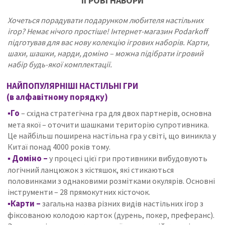
ІГРОВІ НАБОРИ
Хочеться порадувати подарунком любителя настільних
ігор? Немає нічого простіше!
Інтернет-магазин Podarkoff
підготував для вас нову колекцію ігрових наборів.
Карти,
шахи, шашки, нарди, доміно – можна підібрати ігровий
набір будь-якої комплектації.
НАЙПОПУЛЯРНІШІ НАСТІЛЬНІ ГРИ
(в алфавітному порядку)
▪Го
– східна стратегічна гра для двох партнерів, основна
мета якої – оточити шашками територію супротивника.
Це найбільш поширена настільна гра у світі, що виникла у
Китаї понад 4000 років тому.
▪
Доміно –
у процесі цієї гри противники вибудовують
логічний ланцюжок з кістяшок, які стикаються
половинками з однаковими розмітками окулярів.
Основні
інструменти – 28 прямокутних кісточок.
▪Карти –
загальна назва різних видів настільних ігор з
фіксованою колодою карток (дурень, покер, преферанс).