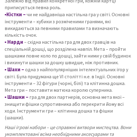
Залежно від правил конкретної гри, кожній картці
приписується певна роль.
▪Кістки –
чи не найдавніша настільна гра у світі.
Основні
інструменти – кубики з розміченими гранями, які
викидаються за певними правилами та визначають
кількість очок.
▪
Нарди
– східна настільна гра для двох гравців на
спеціальній дошці, що розділена навпіл.
Мета – пройти
шашками повне коло по дошці, зайти ними у свій будинок
і викинути шашки за дошку швидше, ніж противник.
▪
Шахи –
одна з найпопулярніших інтелектуальних ігор у
світі.
Була придумана ще VI столітті н.е.
в Індії.
Основні
інструменти – 32 фігури (чорні, білі) та клітинна дошка.
Мета гри – поставити матюка королю суперника.
▪
Шашки –
гра для двох партнерів, основна мета якої –
знищити фішки супротивника або перекрити йому всі
ходи.
Інструменти гри – клітинна дошка та фішки
(шашки).
Наші ігрові набори – це справжні витвори мистецтва.
Вони
укомплектовані всіма необхідними аксесуарами та