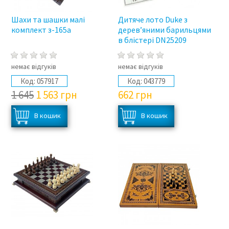
Шахи та шашки малі
Дитяче лото Duke з
комплект з-165а
дерев’яними барильцями
в блістері DN25209
немає відгуків
немає відгуків
Код:
057917
Код:
043779
1 645
1 563
грн
662
грн