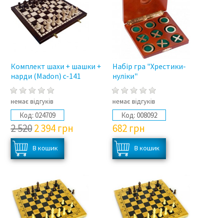
Комплект шахи + шашки +
Набір гра "Хрестики-
нарди (Madon) с-141
нуліки"
немає відгуків
немає відгуків
Код:
024709
Код:
008092
2 520
2 394
грн
682
грн