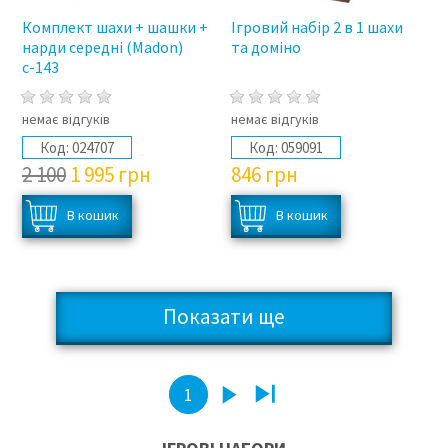
Комплект шахи + шашки +
Ігровий набір 2 в 1 шахи
нарди середні (Madon)
та доміно
с-143
немає відгуків
немає відгуків
Код:
024707
Код:
059091
2 100
1 995
грн
846
грн
Показати ще
2
3
4
1