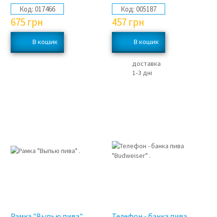
Код:
017466
Код:
005187
675
грн
457
грн
доставка
1‑3 дні
Рамка "Выпью пива" .
Телефон - банка пива