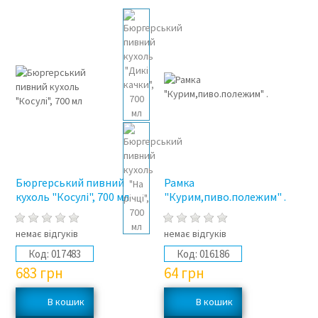
Бюргерський пивний
Рамка
кухоль "Косулі", 700 мл
"Курим,пиво.полежим" .
немає відгуків
немає відгуків
Код:
017483
Код:
016186
683
грн
64
грн