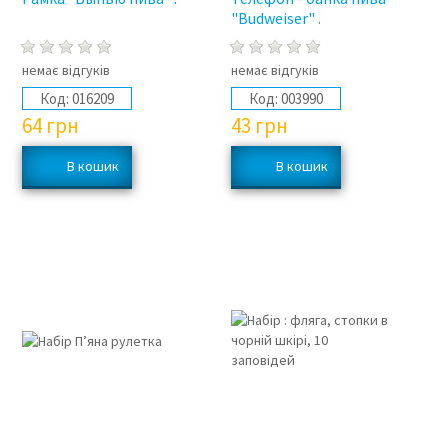
"Budweiser" .
немає відгуків
немає відгуків
Код:
016209
Код:
003990
64
грн
43
грн