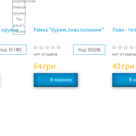
 кружка
Рамка "Курим,пиво.полежим"
Пиво - те
Код:
017483
Код:
016186
нет отзывов
нет отзыво
64
грн
43
грн