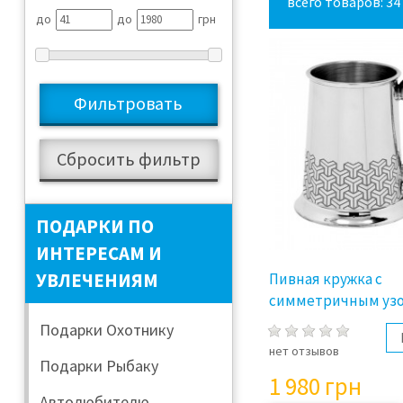
всего товаров: 34
до
до
грн
ПОДАРКИ ПО
ИНТЕРЕСАМ И
УВЛЕЧЕНИЯМ
Пивная кружка с
симметричным уз
Подарки Охотнику
нет отзывов
Подарки Рыбаку
1 980
грн
Автолюбителю