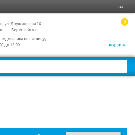
ua
0
в, ул. Дружковская 10
йон
Берестейская
онедельника по пятницу,
корзина
.00 до 18.00