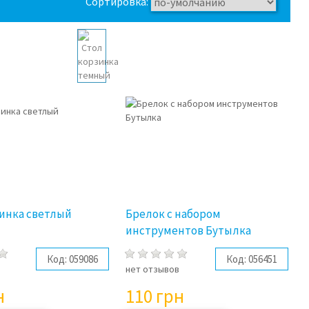
Сортировка:
зинка светлый
Брелок с набором
инструментов Бутылка
Код:
059086
Код:
056451
в
нет отзывов
н
110
грн