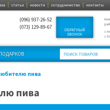
аза
статьи
новости
сотрудничество
контакты
(096) 937-26-52
Кие
ра
(073) 129-89-67
ОБРАТНЫЙ
с п
ЗВОНОК
с 9
ПОДАРКОВ
юбителю пива
лю пива