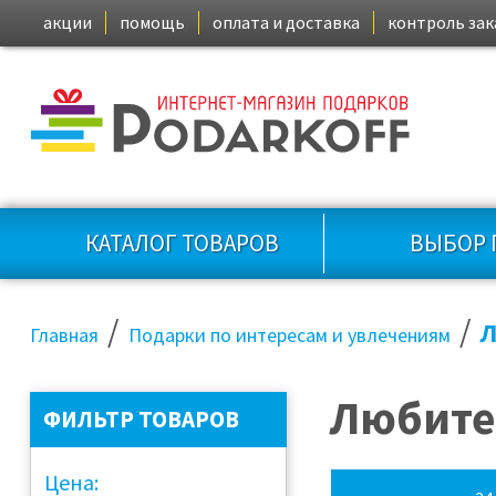
акции
помощь
оплата и доставка
контроль зак
КАТАЛОГ ТОВАРОВ
ВЫБОР 
/
/
Л
Главная
Подарки по интересам и увлечениям
Любите
ФИЛЬТР ТОВАРОВ
Цена: