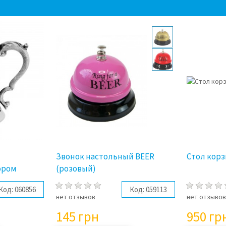
Звонок настольный BEER
Стол кор
ором
(розовый)
Код:
060856
Код:
059113
нет отзывов
нет отзыво
145
грн
950
гр