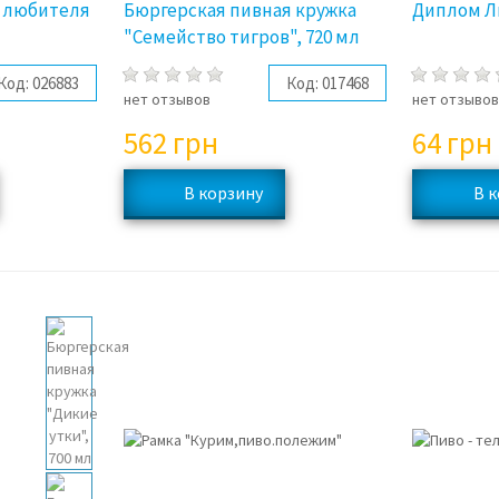
 любителя
Бюргерская пивная кружка
Диплом Л
"Семейство тигров", 720 мл
Код:
026883
Код:
017468
нет отзывов
нет отзыво
562
грн
64
грн