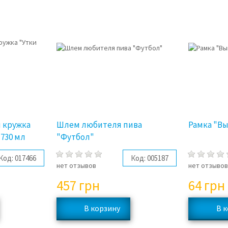
 кружка
Шлем любителя пива
Рамка "В
 730 мл
"Футбол"
Код:
017466
Код:
005187
нет отзывов
нет отзыво
457
грн
64
грн