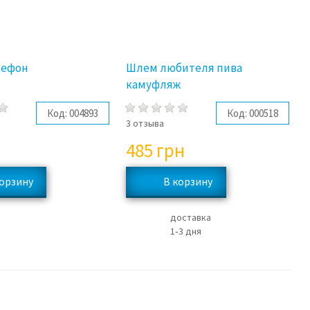
лефон
Шлем любителя пива
камуфляж
Код:
004893
Код:
000518
в
3 отзыва
485
грн
доставка
1‑3 дня