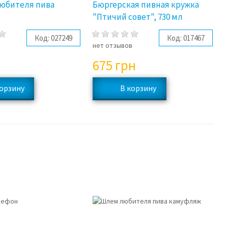
юбителя пива
Бюргерская пивная кружка
"Птичий совет", 730 мл
Код:
027249
Код:
017467
в
нет отзывов
675
грн