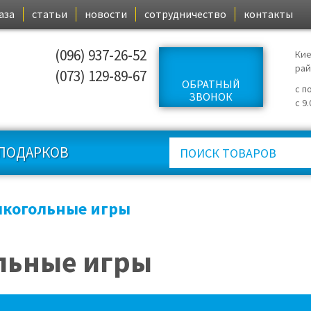
аза
статьи
новости
сотрудничество
контакты
(096) 937-26-52
Кие
ра
(073) 129-89-67
ОБРАТНЫЙ
с п
ЗВОНОК
с 9
ПОДАРКОВ
лкогольные игры
льные игры