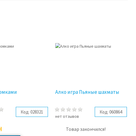
рюмками
Алко игра Пьяные шахматы
Код:
028321
Код:
060864
в
нет отзывов
н
Товар закончился!