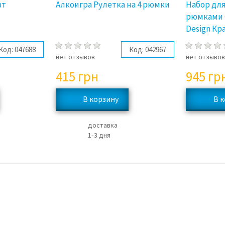
фт
Алкоигра Рулетка на 4 рюмки
Набор для
рюмками G
Design Кр
Код:
047688
Код:
042967
нет отзывов
нет отзыво
415
грн
945
гр
доставка
1‑3 дня