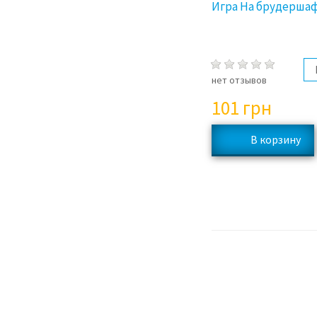
Игра На брудерша
нет отзывов
101
грн