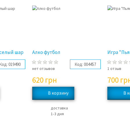
еселый шар
Алко футбол
Игра "Пья
Код:
019490
Код:
004457
нет отзывов
1 отзыв
620
грн
700
гр
доставка
1‑3 дня