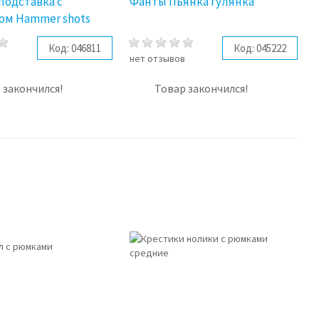
подставка с
Фанты Пьянка гулянка
ом Hammer shots
Код:
046811
Код:
045222
в
нет отзывов
 закончился!
Товар закончился!