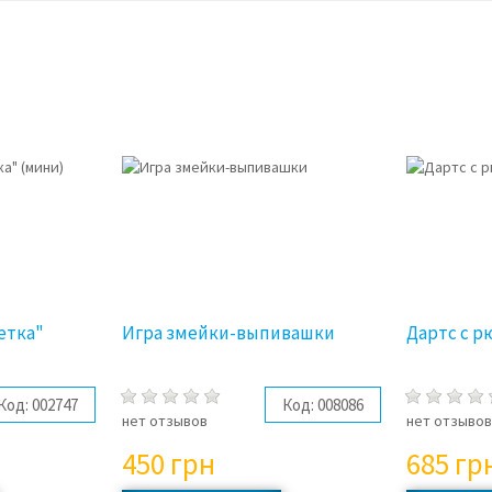
етка"
Игра змейки-выпивашки
Дартс с 
Код:
002747
Код:
008086
нет отзывов
нет отзыво
450
грн
685
гр