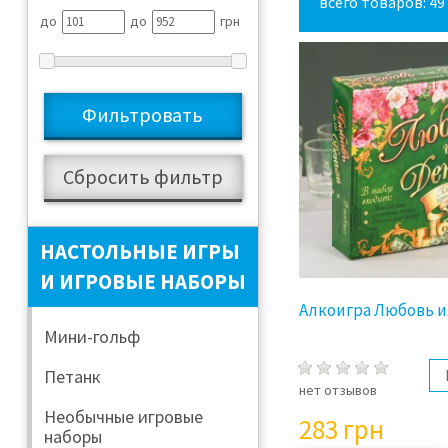
всего товаров: 49
до
до
грн
НАСТОЛЬНЫЕ ИГРЫ
И ИГРОВЫЕ НАБОРЫ
Алкоигра Любовь и
Мини-гольф
Петанк
нет отзывов
Необычные игровые
283
грн
наборы