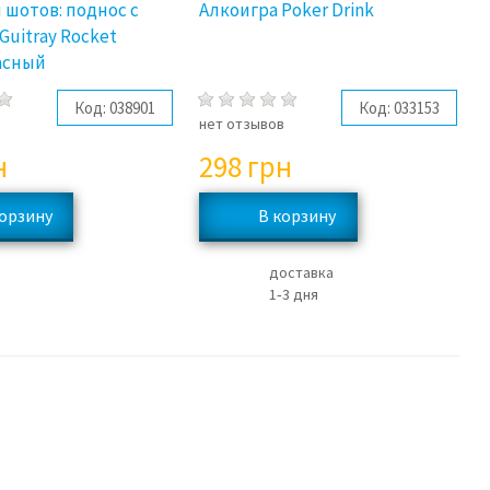
 шотов: поднос с
Алкоигра Poker Drink
uitray Rocket
асный
Код:
038901
Код:
033153
в
нет отзывов
н
298
грн
доставка
1‑3 дня