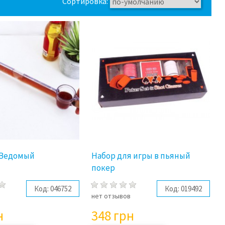
Сортировка:
 Ведомый
Набор для игры в пьяный
покер
Код:
046752
Код:
019492
в
нет отзывов
н
348
грн