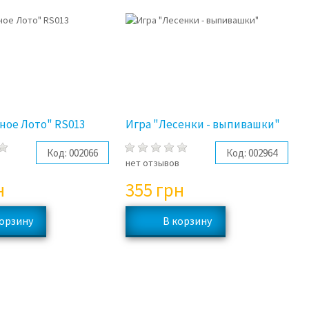
ное Лото" RS013
Игра "Лесенки - выпивашки"
Код:
002066
Код:
002964
нет отзывов
н
355
грн