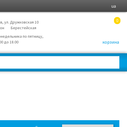
ua
0
в, ул. Дружковская 10
йон
Берестейская
онедельника по пятницу,
корзина
.00 до 18.00