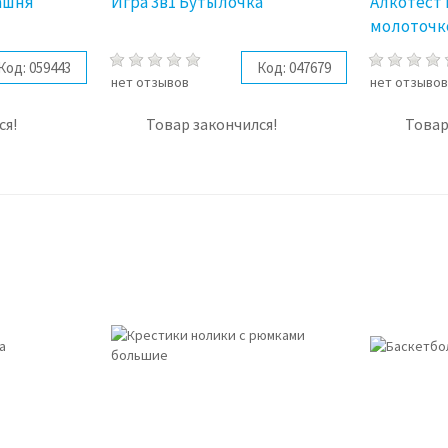
ашня
Игра 3в1 Бутылочка
Алкотест 
молоточк
Код:
059443
Код:
047679
нет отзывов
нет отзыво
ся!
Товар закончился!
Товар