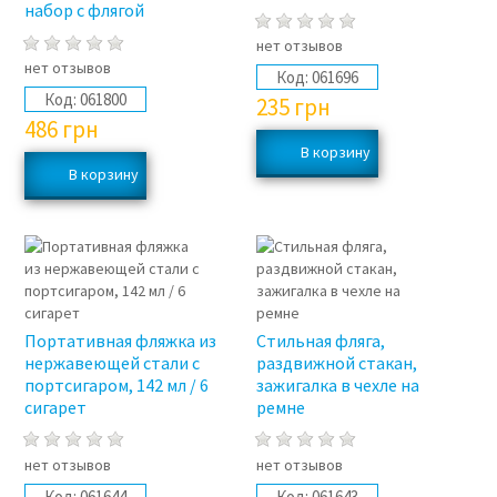
набор с флягой
нет отзывов
нет отзывов
Код:
061696
Код:
061800
235
грн
486
грн
Портативная фляжка из
Стильная фляга,
нержавеющей стали с
раздвижной стакан,
портсигаром, 142 мл / 6
зажигалка в чехле на
сигарет
ремне
нет отзывов
нет отзывов
Код:
061644
Код:
061643