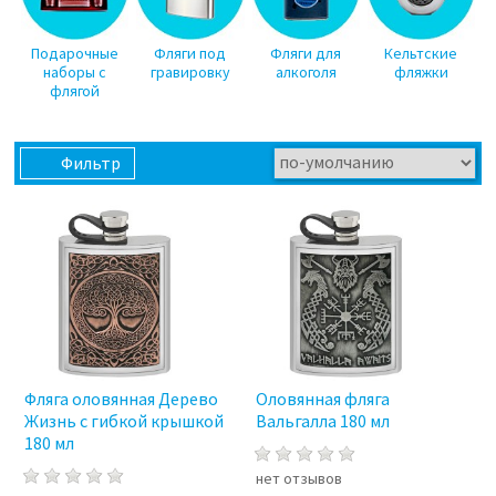
Подарочные
Фляги под
Фляги для
Кельтские
наборы с
гравировку
алкоголя
фляжки
флягой
Фильтр
Фляга оловянная Дерево
Оловянная фляга
Жизнь с гибкой крышкой
Вальгалла 180 мл
180 мл
нет отзывов