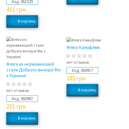
Код:
061029
411
грн
Фляга Камуфляж
нет отзывов
Фляга из нержавеюшей
стали Доброго вечора! Ми
Код:
060917
з України!
185
грн
нет отзывов
Код:
060987
221
грн