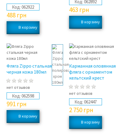
Код:
062892
Код:
062922
463
грн
488
грн
Фляга Zippo стальная
Карманная оловянная
черная кожа 180мл
фляга с орнаментом
кельтский крест
нет отзывов
нет отзывов
Код:
062598
Код:
062447
991
грн
2 750
грн