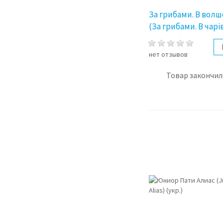
За грибами. В вол
(За грибами. В чарі
нет отзывов
Товар закончил