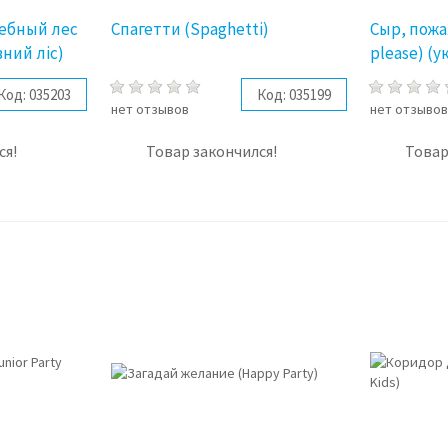
шебный лес
Спагетти (Spaghetti)
Сыр, пожа
вний ліс)
please) (ук
Код:
035203
Код:
035199
нет отзывов
нет отзыво
ся!
Товар закончился!
Товар