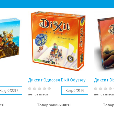
Диксит Одиссея Dixit Odyssey
Диксит Di
Код:
042217
Код:
042196
нет отзывов
нет отзыво
ся!
Товар закончился!
Товар