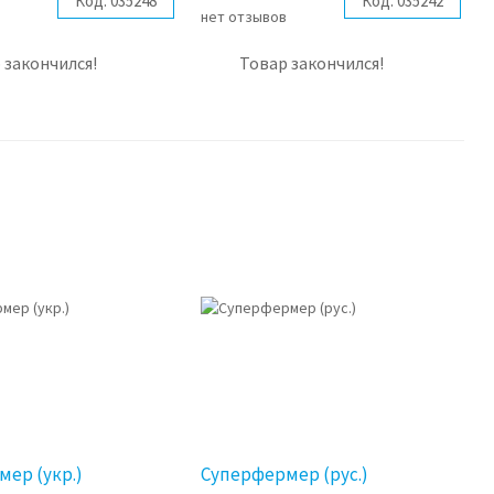
Код:
035248
Код:
035242
в
нет отзывов
 закончился!
Товар закончился!
ер (укр.)
Суперфермер (рус.)