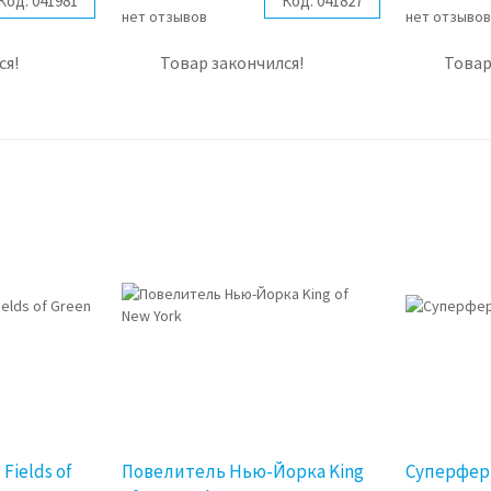
Код:
041981
Код:
041827
нет отзывов
нет отзыво
ся!
Товар закончился!
Товар
ields of
Повелитель Нью-Йорка King
Суперферм