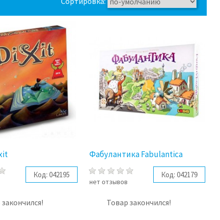
Сортировка:
xit
Фабулантика Fabulantica
Код:
042195
Код:
042179
в
нет отзывов
 закончился!
Товар закончился!