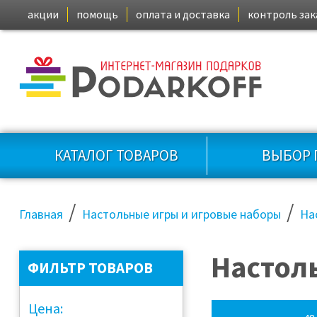
акции
помощь
оплата и доставка
контроль зак
КАТАЛОГ ТОВАРОВ
ВЫБОР 
/
/
Главная
Настольные игры и игровые наборы
На
Настол
ФИЛЬТР ТОВАРОВ
Цена: