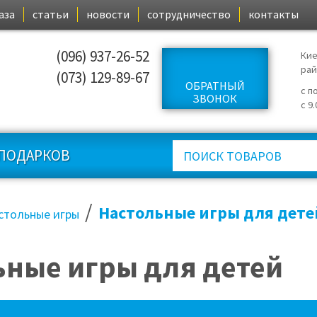
аза
статьи
новости
сотрудничество
контакты
(096) 937-26-52
Кие
ра
(073) 129-89-67
ОБРАТНЫЙ
с п
ЗВОНОК
с 9
ПОДАРКОВ
/
Настольные игры для дете
стольные игры
ьные игры для детей