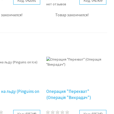
Код:
042091
Код:
041909
в
нет отзывов
 закончился!
Товар закончился!
на льду (Pinguins on
Операция "Перехват"
(Операція "Викрадач")