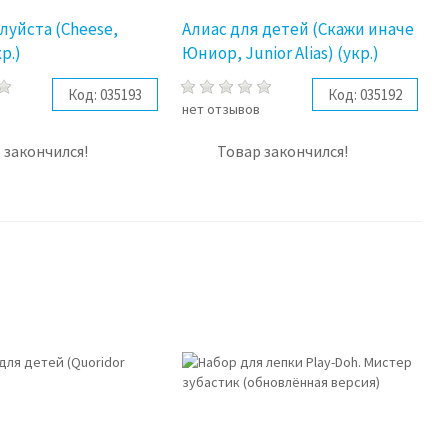
луйста (Cheese,
Алиас для детей (Скажи иначе
р.)
Юниор, Junior Alias) (укр.)
Код:
035193
Код:
035192
в
нет отзывов
 закончился!
Товар закончился!