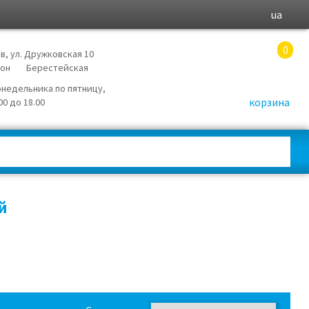
ua
0
в, ул. Дружковская 10
йон
Берестейская
онедельника по пятницу,
корзина
.00 до 18.00
й