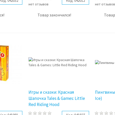
Код:
042032
Код:
042012
нет отзывов
нет отзыво
ся!
Товар закончился!
Товар
Игры и сказки: Красная
Пингвины 
Шапочка Tales & Games: Little
Ice)
Red Riding Hood