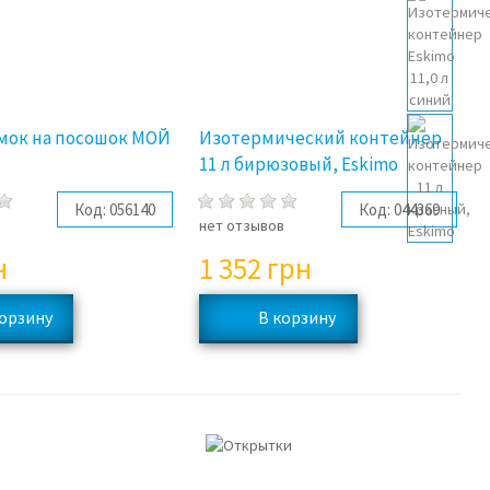
мок на посошок МОЙ
Изотермический контейнер
11 л бирюзовый, Eskimo
Код:
056140
Код:
044369
в
нет отзывов
н
1 352
грн