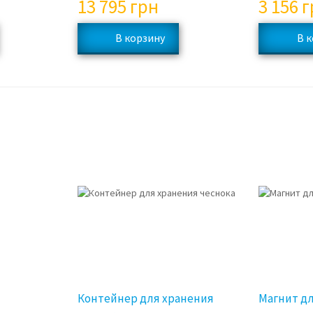
13 795
грн
3 156
г
Контейнер для хранения
Магнит д