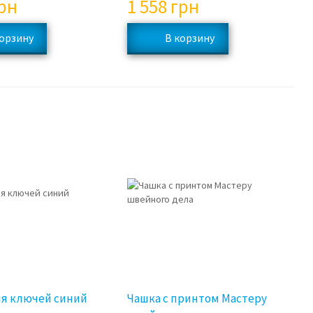
рн
1 558
грн
ля ключей синий
Чашка с принтом Мастеру