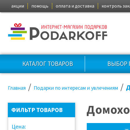
акции
помощь
оплата и доставка
контроль зак
КАТАЛОГ ТОВАРОВ
ВЫБОР 
/
/
Д
Главная
Подарки по интересам и увлечениям
Домохо
ФИЛЬТР ТОВАРОВ
Цена: