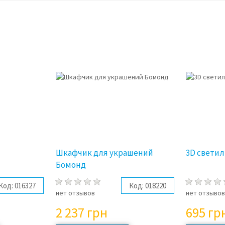
Шкафчик для украшений
3D светил
Бомонд
Код:
016327
Код:
018220
нет отзывов
нет отзыво
2 237
грн
695
гр