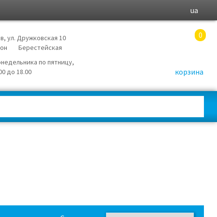
ua
0
в, ул. Дружковская 10
йон
Берестейская
онедельника по пятницу,
корзина
.00 до 18.00