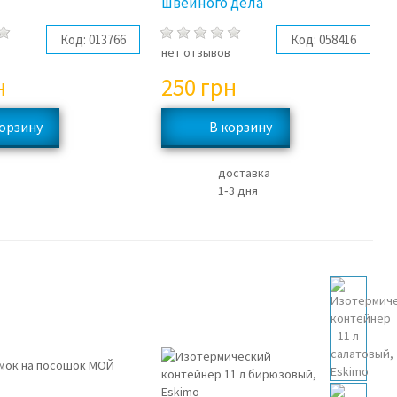
швейного дела
Код:
013766
Код:
058416
в
нет отзывов
н
250
грн
доставка
1‑3 дня