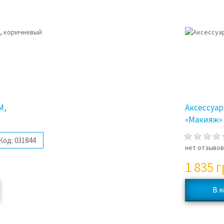
M,
Аксессуар
«Макияж»
Код:
031844
нет отзыво
1 835
г