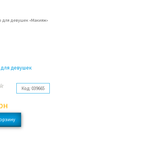
 для девушек
Код:
039665
в
рн