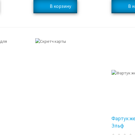
Фартук ж
Эльф