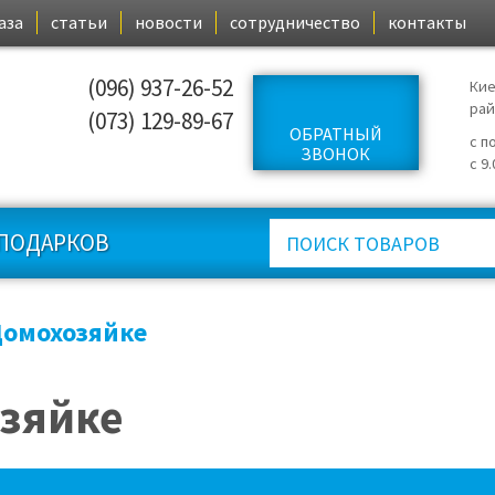
аза
статьи
новости
сотрудничество
контакты
(096) 937-26-52
Кие
ра
(073) 129-89-67
ОБРАТНЫЙ
с п
ЗВОНОК
с 9
ПОДАРКОВ
омохозяйке
зяйке