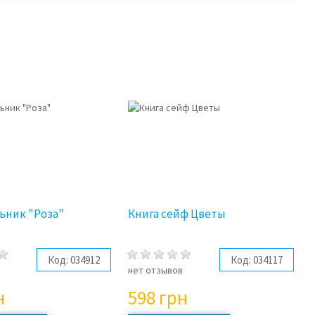
ьник "Роза"
Книга сейф Цветы
Код:
034912
Код:
034117
в
нет отзывов
н
598
грн