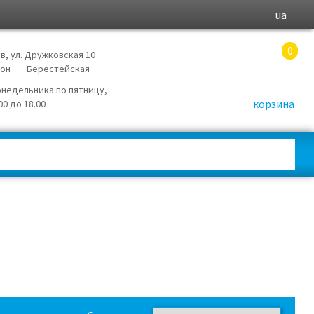
ua
0
в, ул. Дружковская 10
йон
Берестейская
онедельника по пятницу,
корзина
.00 до 18.00