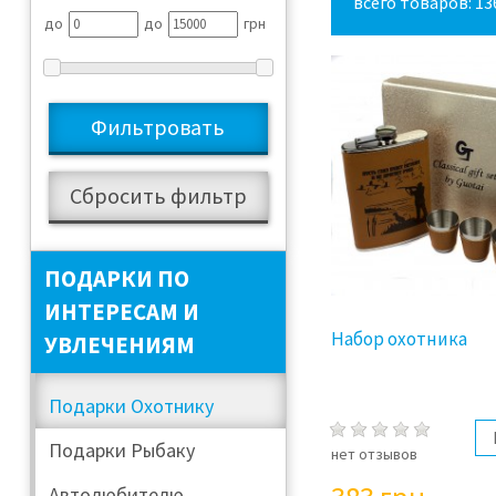
всего товаров: 13
до
до
грн
ПОДАРКИ ПО
ИНТЕРЕСАМ И
Набор охотника
УВЛЕЧЕНИЯМ
Подарки Охотнику
Подарки Рыбаку
нет отзывов
Автолюбителю