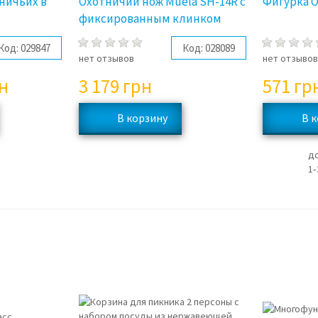
ничьих в
Охотничий нож Muela SH-14R с
Фигурка 
фиксированным клинком
Код:
029847
Код:
028089
нет отзывов
нет отзыво
н
3 179
грн
571
гр
д
1‑