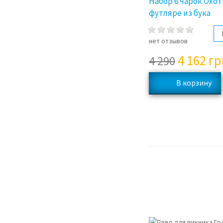
Набор 6 чарок Охот
футляре из бука
нет отзывов
4 162
гр
4 290