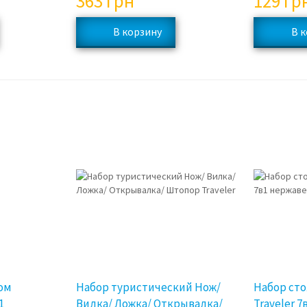
363
грн
129
гр
ом
Набор туристический Нож/
Набор ст
1
Вилка/ Ложка/ Открывалка/
Traveler 