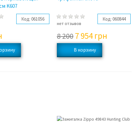
2см K607
Код:
061056
Код:
060844
в
нет отзывов
н
7 954
грн
8 200
3%