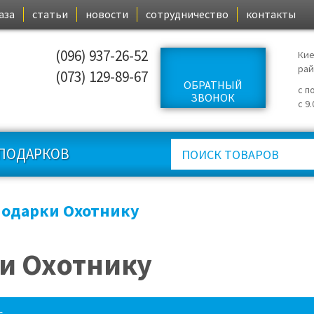
аза
статьи
новости
сотрудничество
контакты
(096) 937-26-52
Кие
ра
(073) 129-89-67
ОБРАТНЫЙ
с п
ЗВОНОК
с 9
ПОДАРКОВ
одарки Охотнику
и Охотнику