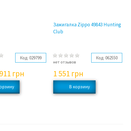
Зажигалка Zippo 49843 Hunting
Club
Код:
029799
Код:
062550
в
нет отзывов
 911
грн
1 551
грн