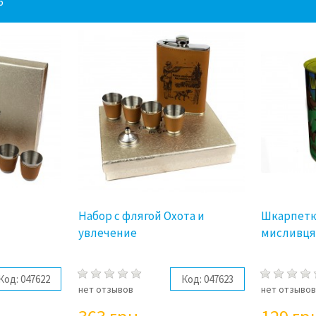
6
Набор с флягой Охота и
Шкарпетк
увлечение
мисливц
Код:
047622
Код:
047623
нет отзывов
нет отзыво