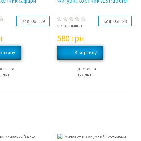
Охотник сафари
Фигурка Охотник W.Stratford
Код:
061129
Код:
061128
в
нет отзывов
н
580
грн
оставка
доставка
3 дня
1‑3 дня
3%