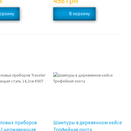
н
498
грн
3%
оловых приборов
Шампуры в деревянном кейсе
7в1 нержавеющая
Трофейная охота