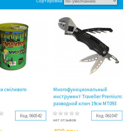
Сортировка:
и сміливого
Многофункциональный
я
инструмент Traveller Premium:
разводной ключ 19см MT093
Код:
060542
Код:
061047
в
нет отзывов