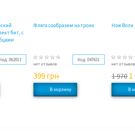
еский
Фляга сообразим на троих
Нож Волк
лект бит, с
убцами
Код:
062013
Код:
047631
нет отзывов
нет отзыво
399
грн
1
1 970