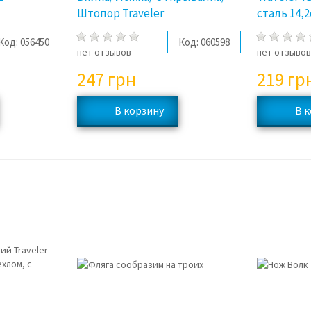
Штопор Traveler
сталь 14,
Код:
056450
Код:
060598
нет отзывов
нет отзыво
247
грн
219
гр