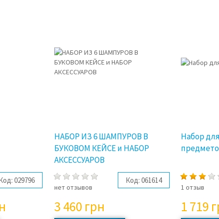
3%
НАБОР ИЗ 6 ШАМПУРОВ В
Набор для
БУКОВОМ КЕЙСЕ и НАБОР
предмето
АКСЕССУАРОВ
Код:
029796
Код:
061614
нет отзывов
1 отзыв
н
3 460
грн
1 719
г