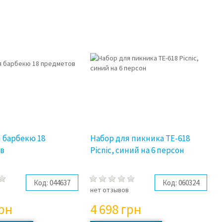
 барбекю 18
Набор для пикника TE-618
в
Picnic, синий на 6 персон
Код:
044637
Код:
060324
нет отзывов
рн
4 698
грн