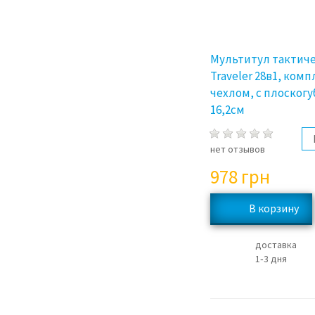
Мультитул тактич
Traveler 28в1, комп
чехлом, с плоског
16,2см
нет отзывов
978
грн
доставка
1‑3 дня