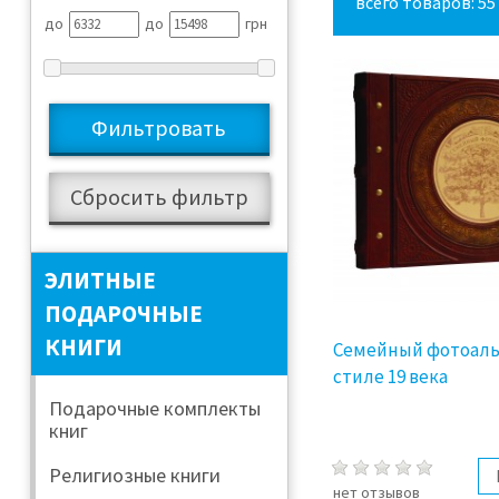
всего товаров: 55
до
до
грн
ЭЛИТНЫЕ
ПОДАРОЧНЫЕ
КНИГИ
Семейный фотоаль
стиле 19 века
Подарочные комплекты
книг
Религиозные книги
нет отзывов