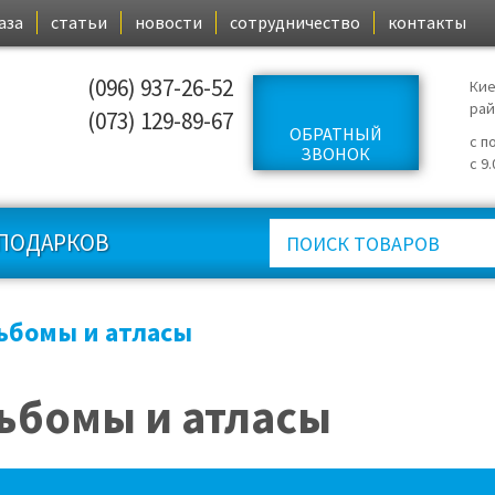
аза
статьи
новости
сотрудничество
контакты
(096) 937-26-52
Кие
ра
(073) 129-89-67
ОБРАТНЫЙ
с п
ЗВОНОК
с 9
ПОДАРКОВ
ьбомы и атласы
ьбомы и атласы