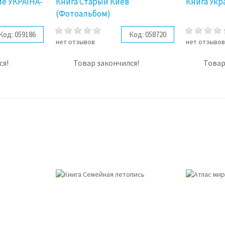
е УКРАЇНА-
Книга Старый Киев
Книга Укр
(Фотоальбом)
Код:
059186
Код:
058720
нет отзывов
нет отзыво
ся!
Товар закончился!
Товар