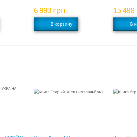
6 993
грн
15 498