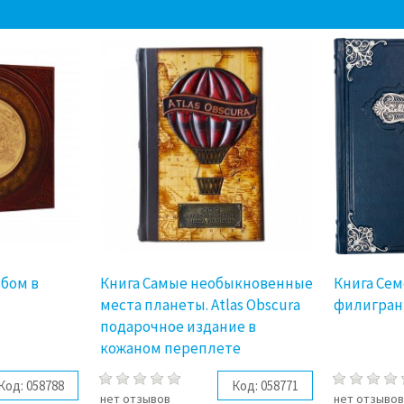
бом в
Книга Самые необыкновенные
Книга Сем
места планеты. Atlas Obscura
филигран
подарочное издание в
кожаном переплете
Код:
058788
Код:
058771
нет отзывов
нет отзыво