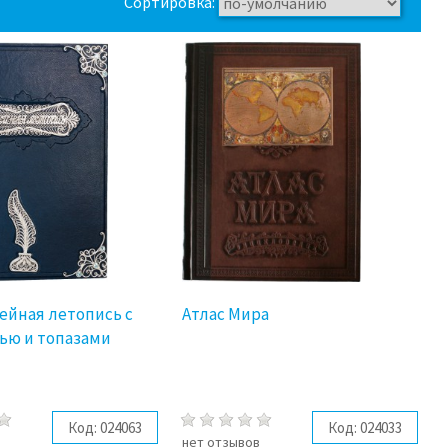
Сортировка:
ейная летопись с
Атлас Мира
ью и топазами
Код:
024063
Код:
024033
в
нет отзывов