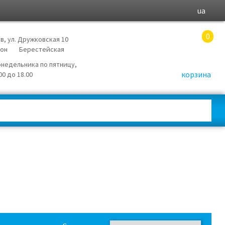
ua
0
в, ул. Дружковская 10
йон
Берестейская
онедельника по пятницу,
корзина
.00 до 18.00