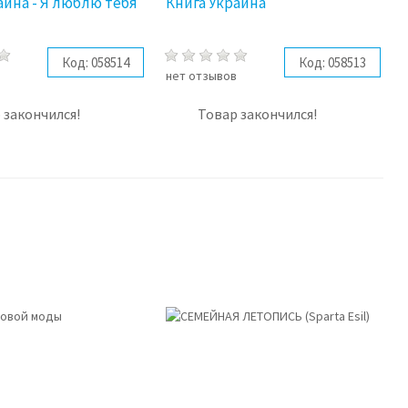
аина - Я люблю тебя
Книга Украина
Код:
058514
Код:
058513
в
нет отзывов
 закончился!
Товар закончился!