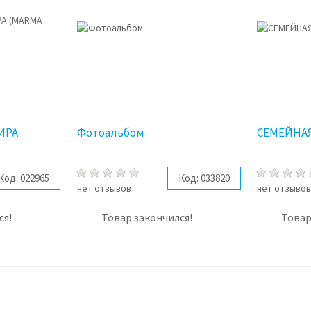
ИРА
Фотоальбом
СЕМЕЙНА
Код:
022965
Код:
033820
нет отзывов
нет отзыво
ся!
Товар закончился!
Товар