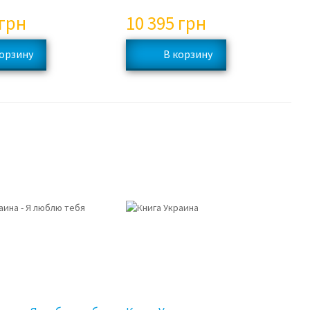
грн
10 395
грн