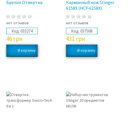
Брелок Отвертка
Карманный нож Stinger
6158Х (HCY-6158Х)
нет отзывов
нет отзывов
Код:
033274
Код:
037568
46
грн
431
грн