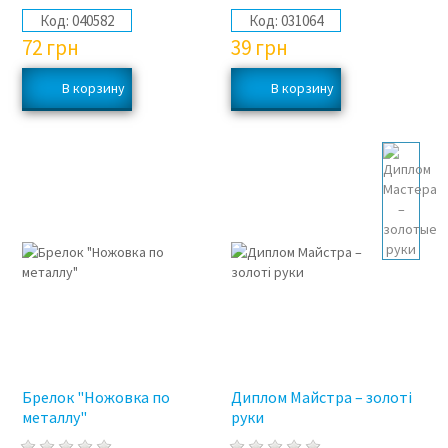
Код:
040582
Код:
031064
72
грн
39
грн
Брелок "Ножовка по
Диплом Майстра – золоті
металлу"
руки