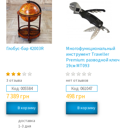
Глобус-бар 42003R
Многофункциональный
инструмент Traveller
Premium: разводной ключ
19см MT093
3 отзыва
нет отзывов
Код:
005584
Код:
061047
7 389
грн
498
грн
доставка
1‑3 дня