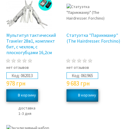
Мультитул тактический
Статуэтка "Парикмахер"
Traveler 28в1, комплект
(The Hairdresser. Forchino)
бит, с чехлом, с
плоскогубцами 16,2см
нет отзывов
нет отзывов
Код:
062013
Код:
061965
978
грн
9 683
грн
доставка
1‑3 дня