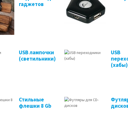
гаджетов
USB лампочки
USB
(светильники)
перех
(хабы)
Стильные
Футля
флешки 8 Gb
диско