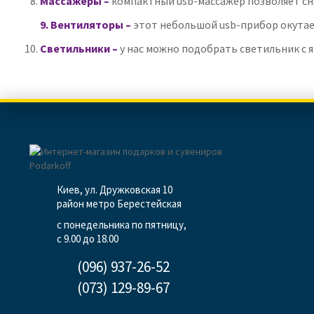
Массажеры –
компактный
usb
-массажер позволяет сн
9.
Вентиляторы –
этот небольшой
usb
-прибор окутае
Светильники –
у нас можно подобрать светильник с 
Киев, ул. Дружковская 10
район метро Берестейская
с понедельника по пятницу,
с 9.00 до 18.00
(096) 937-26-52
(073) 129-89-67