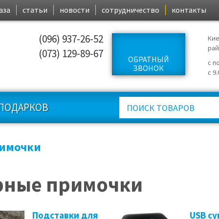
аза
статьи
новости
сотрудничество
контакты
(096) 937-26-52
Кие
ра
(073) 129-89-67
ОБРАТНЫЙ
с п
ЗВОНОК
с 9
ПОДАРКОВ
римочки
рные примочки
Подставки для
USB с