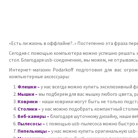
«Есть ли жизнь в оффлайне?..» Постепенно эта фраза пе
Сегодня с помощью компьютера можно успешно решать не
стол. Благодаря usb-соединению, мы можем, не отрываясь
Интернет-магазин Podarkoff подготовил для вас огр
компьютерные аксессуары:
Флешки –
у нас всегда можно купить эксклюзивный 
Мышки –
мы подберем для вас мышку любого цвета, 
Коврики
– наши коврики могут быть не только подст
Столики –
у нас можно подобрать компактный столик
Веб-камеры –
благодаря шуточному дизайну, наши ве
Пылесосы –
с помощью usb-пылесоса можно быстро и
Пепельницы –
у нас можно купить оригинальную usb-