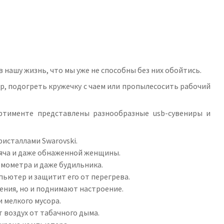
нашу жизнь, что мы уже не способны без них обойтись.
, подогреть кружечку с чаем или пропылесосить рабочий
ортименте представлены разнообразные usb-сувениры и
кристаллами
Swarovski
.
мяча и даже обнаженной женщины.
рмометра и даже будильника.
пьютер и защитит его от перегрева.
ения, но и поднимают настроение.
 мелкого мусора.
 воздух от табачного дыма.