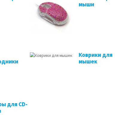
мыши
Коврики для
одники
мышек
ры для CD-
в