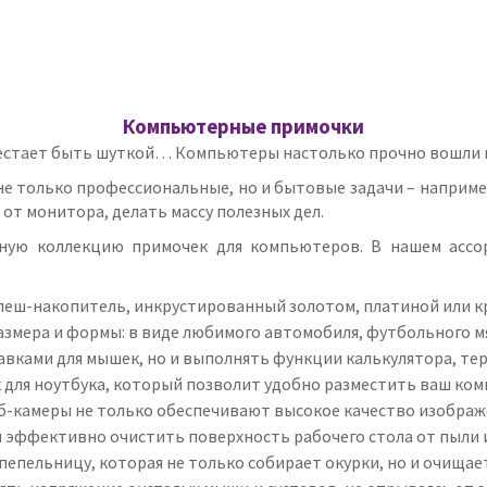
Компьютерные примочки
рестает быть шуткой… Компьютеры настолько прочно вошли в 
 только профессиональные, но и бытовые задачи – например
 от монитора, делать массу полезных дел.
омную коллекцию примочек для компьютеров. В нашем асс
флеш-накопитель, инкрустированный золотом, платиной или 
размера и формы: в виде любимого автомобиля, футбольного 
авками для мышек, но и выполнять функции калькулятора, те
 для ноутбука, который позволит удобно разместить ваш ком
б-камеры не только обеспечивают высокое качество изображ
 эффективно очистить поверхность рабочего стола от пыли и
пепельницу, которая не только собирает окурки, но и очищает