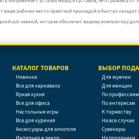
ять напряжение с усталых мышц и суставов, не отрываясь от 
т ваше рабочее место приятной прохладой и быстро охладит 
яркой usb-лампой, которая обеспечит вашему компьютеру до
КАТАЛОГ ТОВАРОВ
ВЫБОР ПОД
Новинки
Для мужчин
Все для карнавала
Для женщин
Яркая кухня
По профессиям
Все для офиса
По интересам
Настольные игры
К торжеству
Все для курения
На все случаи
Аксессуары для алкоголя
Сувениры
Интерьер и декор
На праздники