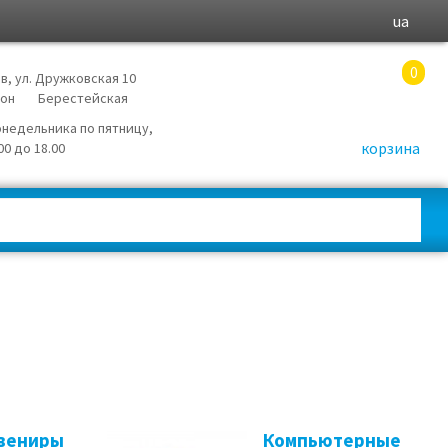
ua
0
в, ул. Дружковская 10
йон
Берестейская
онедельника по пятницу,
корзина
.00 до 18.00
увениры
Компьютерные