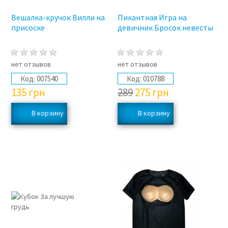
Вешалка-кручок Вилли на
Пикантная Игра на
присоске
девичник Бросок невесты
нет отзывов
нет отзывов
Код:
007540
Код:
010788
135
грн
289
275
грн