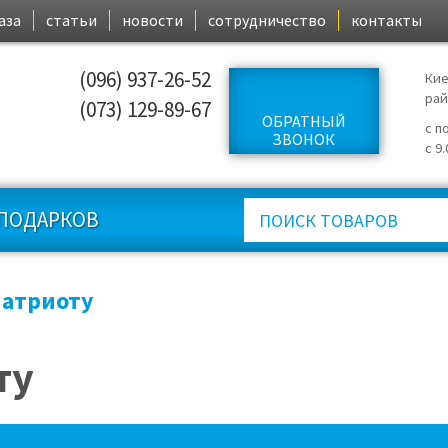
аза
статьи
новости
сотрудничество
контакты
(096) 937-26-52
Кие
ра
(073) 129-89-67
ОБРАТНЫЙ
с п
ЗВОНОК
с 9
ПОДАРКОВ
атриоту
ту