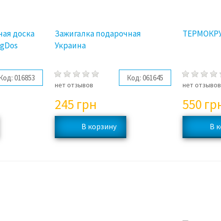
ная доска
Зажигалка подарочная
ТЕРМОКРУ
agDos
Украина
Код:
016853
Код:
061645
нет отзывов
нет отзыво
245
грн
550
гр