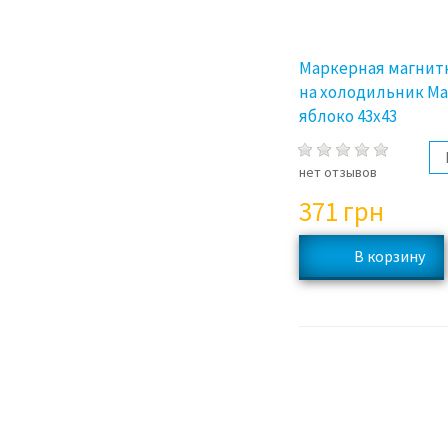
Маркерная магнит
на холодильник M
яблоко 43x43
нет отзывов
371
грн