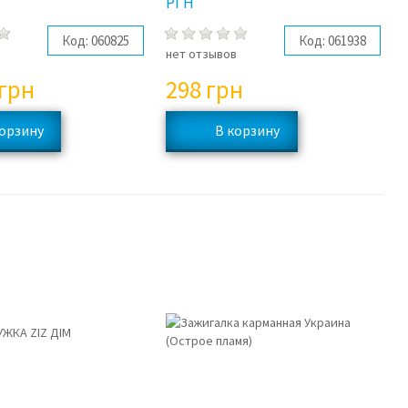
РГН
Код:
060825
Код:
061938
в
нет отзывов
грн
298
грн