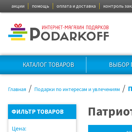
акции
помощь
оплата и доставка
контроль зак
КАТАЛОГ ТОВАРОВ
ВЫБОР 
/
/
П
Главная
Подарки по интересам и увлечениям
Патрио
ФИЛЬТР ТОВАРОВ
Цена: