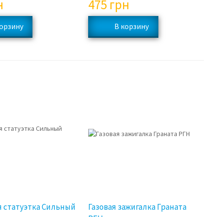
н
475
грн
я статуэтка Сильный
Газовая зажигалка Граната