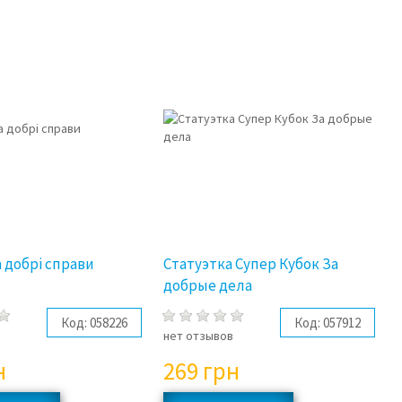
 добрі справи
Статуэтка Супер Кубок За
добрые дела
Код:
058226
Код:
057912
в
нет отзывов
н
269
грн