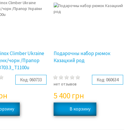
inox Climber Ukraine
Подарочны набор рюмок
унк/чорн /Прапор
Казацкий род
3703.3_T1100u
Код:
060733
Код:
060634
в
нет отзывов
рн
5 400
грн