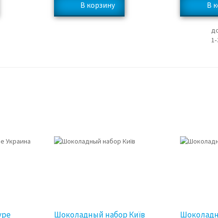
д
1‑
уре
Шоколадный набор Київ
Шоколадн