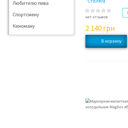
"Стиляга"
Любителю пива
Спортсмену
нет отзывов
Киноману
2 140
грн