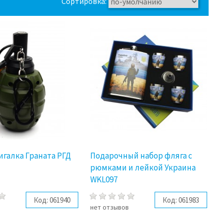
Сортировка:
игалка Граната РГД
Подарочный набор фляга с
рюмками и лейкой Украина
WKL097
Код:
061940
Код:
061983
в
нет отзывов