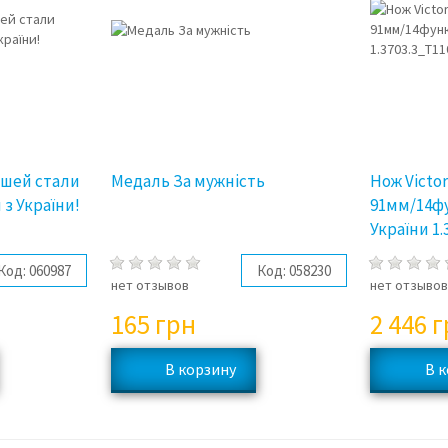
юшей стали
Медаль За мужнiсть
Нож Victor
 з України!
91мм/14ф
України 1.
Код:
060987
Код:
058230
нет отзывов
нет отзыво
165
грн
2 446
г