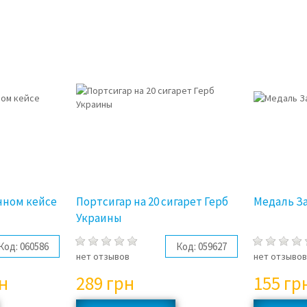
3%
чном кейсе
Портсигар на 20 сигарет Герб
Медаль За
Украины
Код:
060586
Код:
059627
нет отзывов
нет отзыво
н
289
грн
155
гр