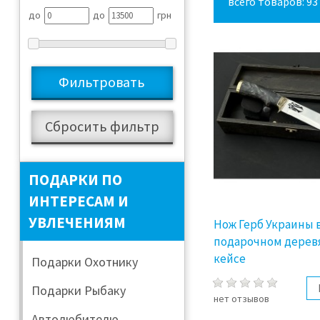
всего товаров: 93
до
до
грн
ПОДАРКИ ПО
ИНТЕРЕСАМ И
УВЛЕЧЕНИЯМ
Нож Герб Украины 
подарочном дере
кейсе
Подарки Охотнику
Подарки Рыбаку
нет отзывов
Автолюбителю