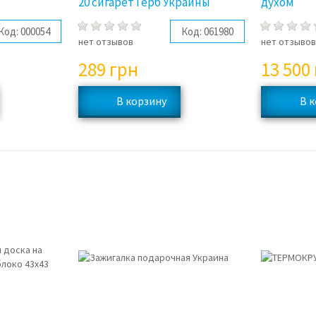
20 сигарет Герб Украины
духом
Код:
000054
Код:
061980
нет отзывов
нет отзыво
289
грн
13 500