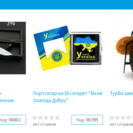
3%
в
Портсигар на 20 сигарет "Воля
Турбо заж
вянном
Злагода Добро"
Код:
060811
Код:
061995
нет отзывов
нет отзыво