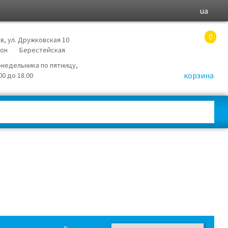
ua
0
в, ул. Дружковская 10
йон
Берестейская
онедельника по пятницу,
корзина
.00 до 18.00