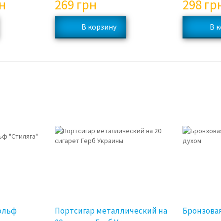
н
269
грн
298
гр
гольф
Портсигар металлический на
Бронзова