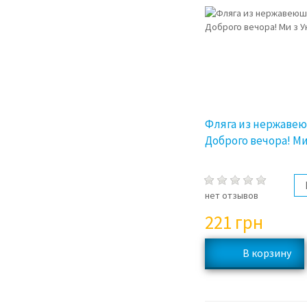
Фляга из нержаве
Доброго вечора! Ми
нет отзывов
221
грн