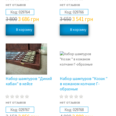
нет отзывов
нет отзывов
Код:
029764
Код:
029766
3 800
3 686
грн
3 650
3 541
грн
3%
3%
Набор шампуров "Дикий
Набор шампуров "Козак "
кабан" в кейсе
в кожаном колчане Г-
образные
нет отзывов
нет отзывов
Код:
029767
Код:
029768