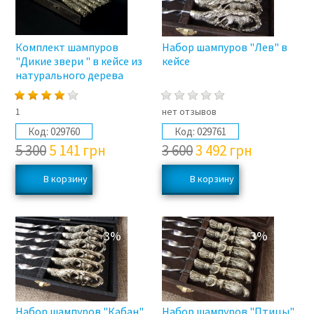
Комплект шампуров
Набор шампуров "Лев" в
"Дикие звери " в кейсе из
кейсе
натурального дерева
1
нет отзывов
Код:
029760
Код:
029761
5 300
5 141
грн
3 600
3 492
грн
3%
3%
Набор шампуров "Кабан"
Набор шампуров "Птицы"