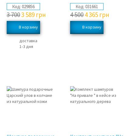
Код:
029856
Код:
031661
3 700
3 589
грн
4 500
4 365
грн
доставка
1‑3 дня
3%
3%