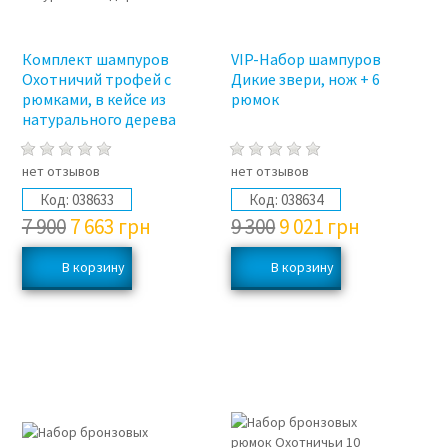
Комплект шампуров
VIP-Набор шампуров
Охотничий трофей с
Дикие звери, нож + 6
рюмками, в кейсе из
рюмок
натурального дерева
нет отзывов
нет отзывов
Код:
038633
Код:
038634
7 900
7 663
грн
9 300
9 021
грн
3%
3%