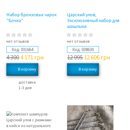
Набор бронзовых чарок
Царский улов,
"Бочка"
Эксклюзивный набор для
шашлыка
нет отзывов
нет отзывов
Код:
031664
Код:
038630
4 300
4 171
грн
12 995
12 606
грн
доставка
1‑3 дня
3%
3%