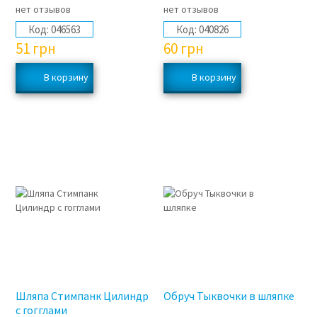
нет отзывов
нет отзывов
Код:
046563
Код:
040826
51
грн
60
грн
Шляпа Стимпанк Цилиндр
Обруч Тыквочки в шляпке
с гогглами