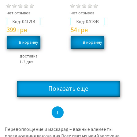
нет отзывов
нет отзывов
Код:
041214
Код:
040843
399
грн
54
грн
доставка
1‑3 дня
Показать еще
2
3
4
1
Перевоплощение и маскарад – важные элементы
празднования кануна дня Всех святых или Хэллоуина.