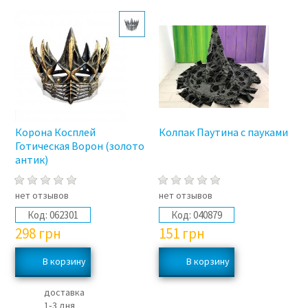
Корона Косплей
Колпак Паутина с пауками
Готическая Ворон (золото
антик)
нет отзывов
нет отзывов
Код:
062301
Код:
040879
298
грн
151
грн
доставка
1‑3 дня