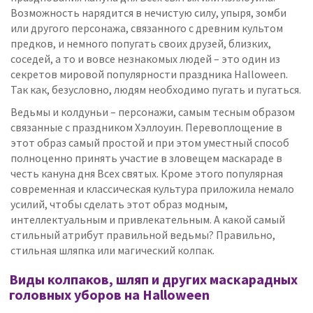
Возможность нарядится в нечистую силу, упыря, зомби
или другого персонажа, связанного с древним культом
предков, и немного попугать своих друзей, близких,
соседей, а то и вовсе незнакомых людей – это один из
секретов мировой популярности праздника Halloween.
Так как, безусловно, людям необходимо пугать и пугаться.
Ведьмы и колдуньи – персонажи, самым тесным образом
связанные с праздником Хэллоуин. Перевоплощение в
этот образ самый простой и при этом уместный способ
полноценно принять участие в зловещем маскараде в
честь кануна дня Всех святых. Кроме этого популярная
современная и классическая культура приложила немало
усилий, чтобы сделать этот образ модным,
интеллектуальным и привлекательным. А какой самый
стильный атрибут правильной ведьмы? Правильно,
стильная шляпка или магический колпак.
Виды колпаков, шляп и других маскарадных
головных уборов на Halloween