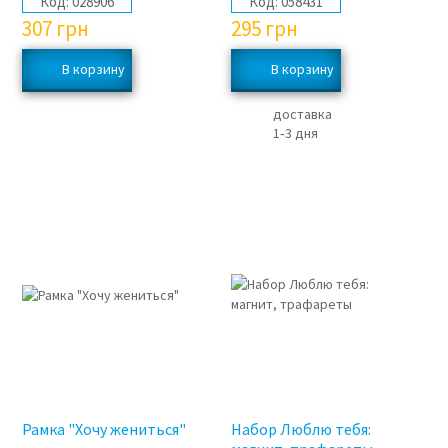
Код:
028906
Код:
058431
307
грн
295
грн
доставка
1‑3 дня
Рамка "Хочу жениться"
Набор Люблю тебя: