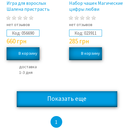
Игра для взрослых
Набор чашек Магические
Шалена пристрасть
цифры любви
нет отзывов
нет отзывов
Код:
056690
Код:
023911
660
грн
285
грн
доставка
1‑3 дня
Показать еще
2
3
4
1