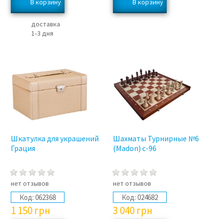
доставка
1‑3 дня
Шкатулка для украшений
Шахматы Турнирные №6
Грация
(Madon) с-96
нет отзывов
нет отзывов
Код:
062368
Код:
024682
1 150
грн
3 040
грн