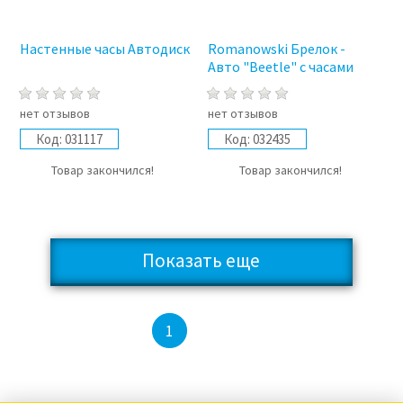
Настенные часы Автодиск
Romanowski Брелок -
Авто "Beetle" с часами
нет отзывов
нет отзывов
Код:
031117
Код:
032435
Товар закончился!
Товар закончился!
Показать еще
2
3
1