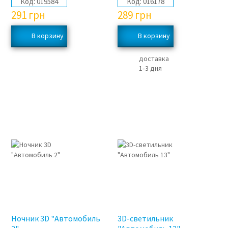
Код:
019584
Код:
016178
291
грн
289
грн
доставка
1‑3 дня
Ночник 3D "Автомобиль
3D-светильник