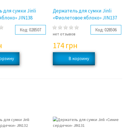
 для сумки Jinli
Держатель для сумки Jinli
яблоко» JIN138
«Фиолетовое яблоко» JIN137
Код:
028507
Код:
028506
в
нет отзывов
н
174
грн