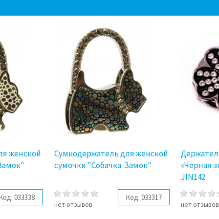
ля женской
Сумкодержатель для женской
Держатель
Замок"
сумочки "Собачка-Замок"
«Черная з
JIN142
Код:
033338
Код:
033317
нет отзывов
нет отзыво