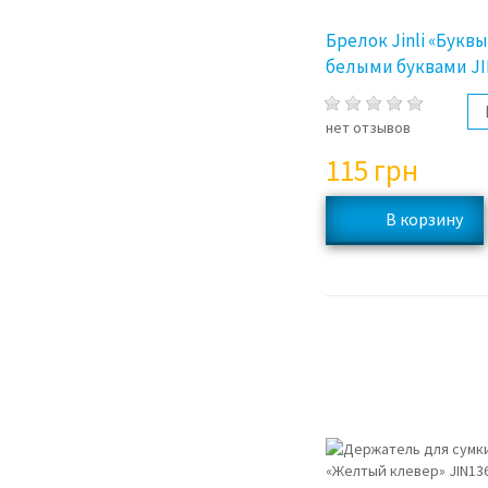
Брелок Jinli «Букв
белыми буквами JI
нет отзывов
115
грн