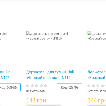
и Jinli
Держатель для сумки Jinli
Держатель
IN122
«Черный цветок» JIN119
«Красный 
Код:
028495
Код:
028493
нет отзывов
нет отзыво
144
грн
144
гр