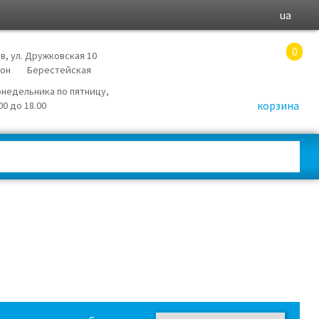
ua
0
в, ул. Дружковская 10
йон
Берестейская
онедельника по пятницу,
корзина
.00 до 18.00