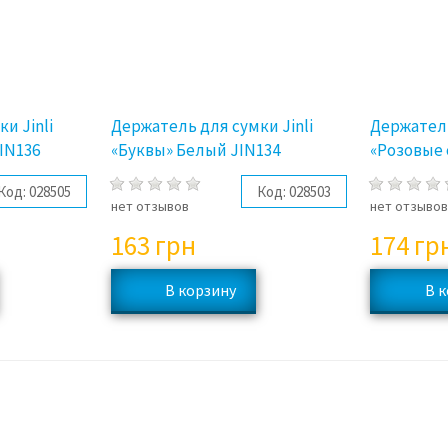
и Jinli
Держатель для сумки Jinli
Держатель
IN136
«Буквы» Белый JIN134
«Розовые 
Код:
028505
Код:
028503
нет отзывов
нет отзыво
163
грн
174
гр