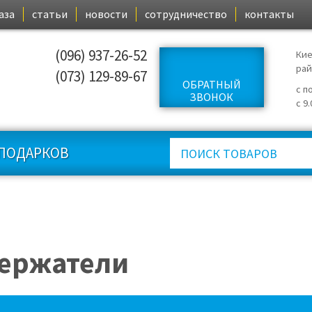
аза
статьи
новости
сотрудничество
контакты
(096) 937-26-52
Кие
ра
(073) 129-89-67
ОБРАТНЫЙ
с п
ЗВОНОК
с 9
ПОДАРКОВ
ержатели