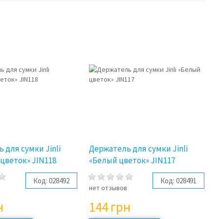
 для сумки Jinli
Держатель для сумки Jinli
цветок» JIN118
«Белый цветок» JIN117
Код:
028492
Код:
028491
в
нет отзывов
н
144
грн