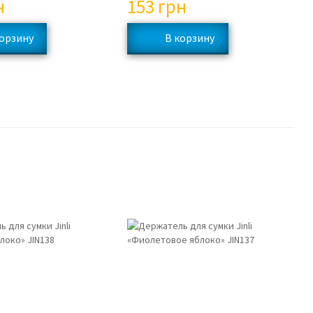
н
153
грн