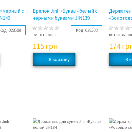
ы» черный с
Брелок Jinli «Буквы» белый с
Держатель
N140
чёрными буквами JIN139
«Золотое 
Код:
028509
Код:
028508
нет отзывов
нет отзыво
115
грн
174
гр