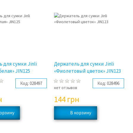
 для сумки Jinli
Держатель для сумки Jinli
белая» JIN125
«Фиолетовый цветок» JIN123
Код:
028497
Код:
028496
в
нет отзывов
н
144
грн