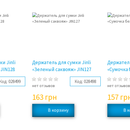
и Jinli
Держатель для сумки Jinli
Держатель
 JIN128
«Зеленый саквояж» JIN127
«Сумочка 
Код:
028499
Код:
028498
нет отзывов
нет отзыво
163
грн
157
гр