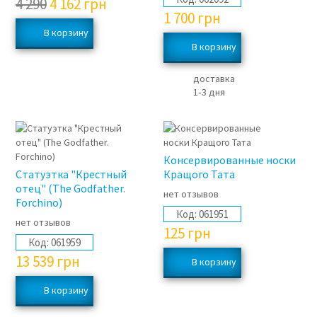
4 290
4 162
грн
1 700
грн
доставка
1‑3 дня
Консервированные носки
Статуэтка "Крестный
Кращого Тата
отец" (The Godfather.
нет отзывов
Forchino)
Код:
061951
нет отзывов
125
грн
Код:
061959
13 539
грн