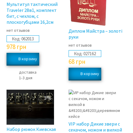
Мультитул тактический
Traveler 28в1, комплект
бит, с чехлом, с
плоскогубцами 16,2см
нет отзывов
Диплом Майстра – золоті
руки
Код:
062013
нет отзывов
978
грн
Код:
027162
68
грн
доставка
1‑3 дня
3%
3%
VIP набор Дикие звери с
Набор рюмок Киевская
секачом, ножом и вилкой