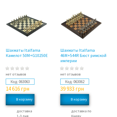
Шахматы Italfama
Шахматы Italfama
Камелот 50M+G10250E
46M+544R Бюст римской
империи
нет отзывов
нет отзывов
Код:
063063
Код:
063062
14 616
грн
39 933
грн
доставка
доставка по
1‑3 дня
Киеву