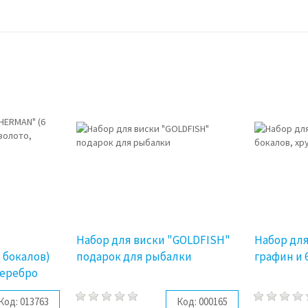
Набор для виски "GOLDFISH"
Набор для
 бокалов)
подарок для рыбалки
графин и 
серебро
Код:
013763
Код:
000165