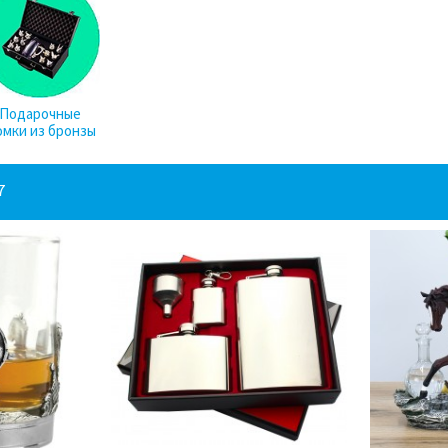
Подарочные
мки из бронзы
7