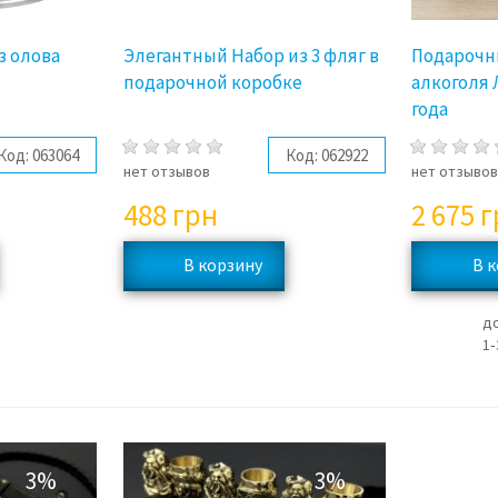
з олова
Элегантный Набор из 3 фляг в
Подарочн
подарочной коробке
алкоголя 
года
Код:
063064
Код:
062922
нет отзывов
нет отзыво
488
грн
2 675
г
д
1‑
3%
3%