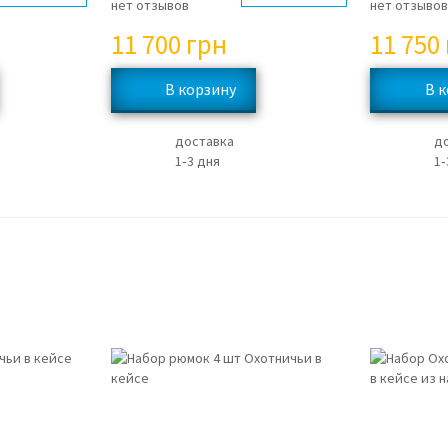
нет отзывов
нет отзыво
11 700
грн
11 750
доставка
д
1‑3 дня
1‑
3%
3%