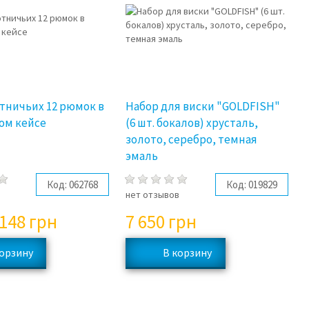
тничьих 12 рюмок в
Набор для виски "GOLDFISH"
ом кейсе
(6 шт. бокалов) хрусталь,
золото, серебро, темная
эмаль
Код:
062768
Код:
019829
в
нет отзывов
 148
грн
7 650
грн