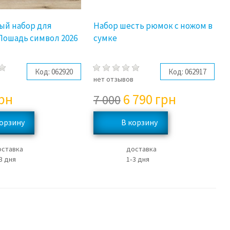
ый набор для
Набор шесть рюмок с ножом в
Лошадь символ 2026
сумке
Код:
062920
Код:
062917
в
нет отзывов
рн
6 790
грн
7 000
оставка
доставка
3 дня
1‑3 дня
3%