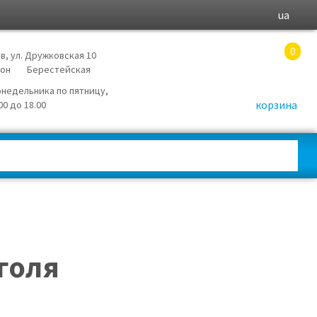
ua
0
в, ул. Дружковская 10
йон
Берестейская
онедельника по пятницу,
корзина
.00 до 18.00
голя