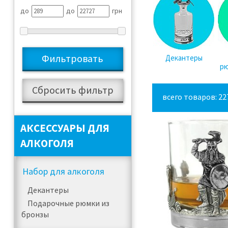
до
до
грн
Декантеры
рю
всего товаров: 22
АКСЕССУАРЫ ДЛЯ
АЛКОГОЛЯ
Набор для алкоголя
Декантеры
Подарочные рюмки из
бронзы