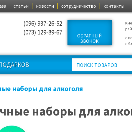
аза
статьи
новости
сотрудничество
контакты
(096) 937-26-52
Кие
ра
(073) 129-89-67
ОБРАТНЫЙ
с п
ЗВОНОК
с 9
ПОДАРКОВ
ые наборы для алкоголя
чные наборы для алко