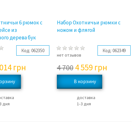
тничьи 6 рюмок с
Набор Охотничьи рюмки с
ейсе из
ножом и флягой
ого дерева бук
Код:
062350
Код:
062349
в
нет отзывов
 014
грн
4 559
грн
4 700
оставка
доставка
3 дня
1‑3 дня