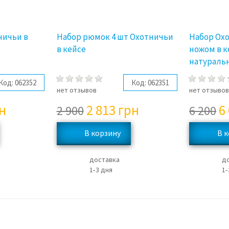
ничьи в
Набор рюмок 4 шт Охотничьи
Набор Охо
в кейсе
ножом в к
натуральн
Код:
062352
Код:
062351
нет отзывов
нет отзыво
н
2 813
грн
6
2 900
6 200
доставка
д
1‑3 дня
1‑