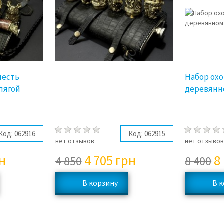
шесть
Набор охо
лягой
деревянн
Код:
062916
Код:
062915
нет отзывов
нет отзыво
н
4 705
грн
8
4 850
8 400