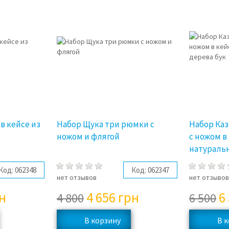
3%
3%
в кейсе из
Набор Щука три рюмки с
Набор Каз
ножом и флягой
с ножом в
натуральн
Код:
062348
Код:
062347
нет отзывов
нет отзыво
н
4 656
грн
6
4 800
6 500