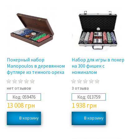
Покерный набор
Набор для игры в покер
Manopoulos в деревянном
на 300 фишек с
футляре из темного ореха
номиналом
нет отзывов
3 отзыва
Код:
059476
Код:
013759
13 008
грн
1 938
грн