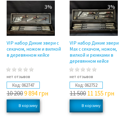
3%
3%
VIP набор Дикие звери с
VIP набор Дикие звери
секачом, ножом и вилкой
Max с секачом, ножом,
в ​​деревянном кейсе
вилкой и рюмками в
деревянном кейсе
нет отзывов
нет отзывов
Код:
062747
Код:
062752
10 200
9 894
грн
11 500
11 155
грн
3%