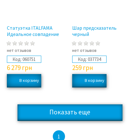
Статуэтка ITALFAMA
Шар предсказатель
Идеальное совпадение
черный
нет отзывов
нет отзывов
Код:
060751
Код:
037734
6 279
грн
259
грн
Показать еще
2
3
4
5
1