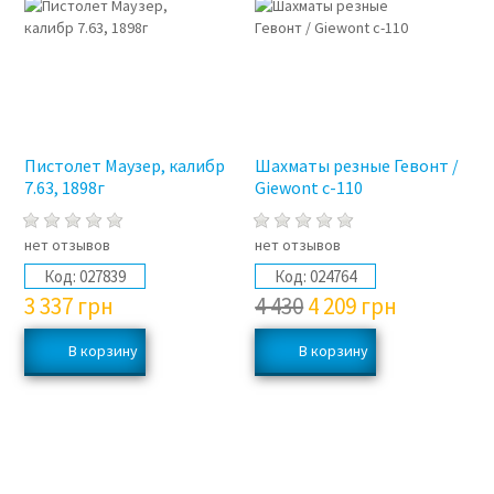
Пистолет Маузер, калибр
Шахматы резные Гевонт /
7.63, 1898г
Giewont с-110
нет отзывов
нет отзывов
Код:
027839
Код:
024764
3 337
грн
4 430
4 209
грн