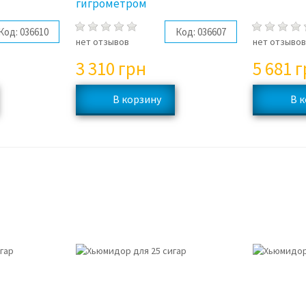
гигрометром
Код:
036610
Код:
036607
нет отзывов
нет отзыво
3 310
грн
5 681
г