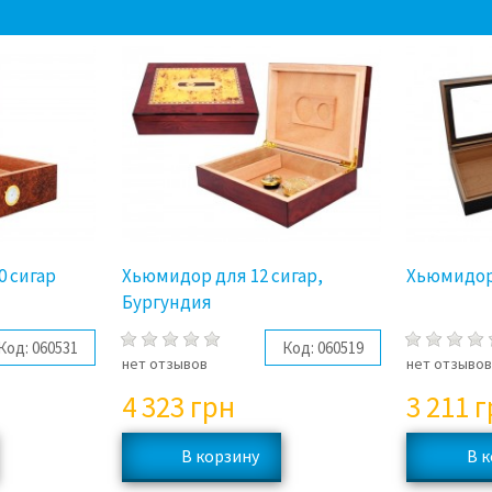
0 сигар
Хьюмидор для 12 сигар,
Хьюмидор 
Бургундия
Код:
060531
Код:
060519
нет отзывов
нет отзыво
4 323
грн
3 211
г