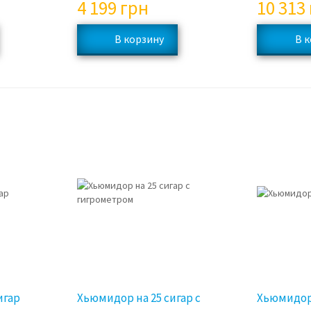
4 199
грн
10 313
игар
Хьюмидор на 25 сигар с
Хьюмидор 