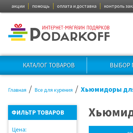
акции
помощь
оплата и доставка
контроль зак
КАТАЛОГ ТОВАРОВ
ВЫБОР 
/
/
Хьюмидоры для
Главная
Все для курения
Хьюмид
ФИЛЬТР ТОВАРОВ
Цена: