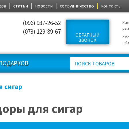
аза
статьи
новости
сотрудничество
контакты
(096) 937-26-52
Кие
ра
(073) 129-89-67
ОБРАТНЫЙ
с п
ЗВОНОК
с 9
ПОДАРКОВ
 сигар
оры для сигар