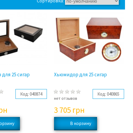
Сортировка:
для 25 сигар
Хьюмидор для 25 сигар
Код:
040874
Код:
040865
в
нет отзывов
рн
3 705
грн