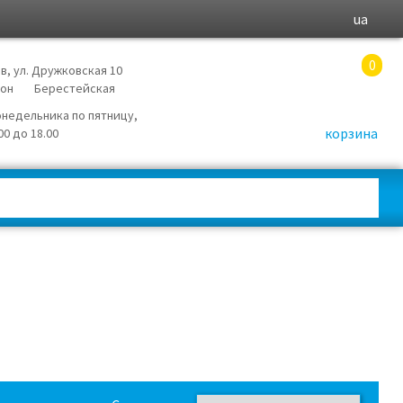
ua
0
в, ул. Дружковская 10
йон
Берестейская
онедельника по пятницу,
корзина
.00 до 18.00