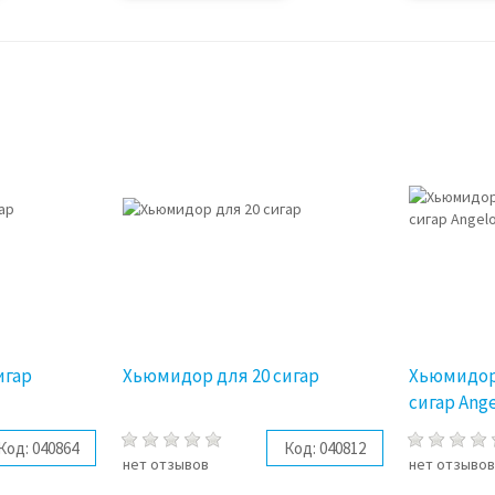
игар
Хьюмидор для 20 сигар
Хьюмидор 
сигар Ang
Код:
040864
Код:
040812
нет отзывов
нет отзыво