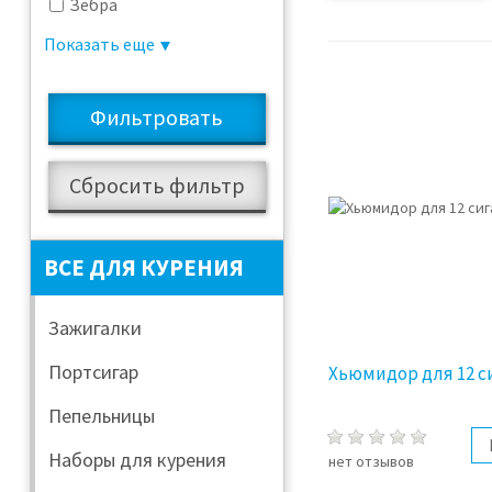
Зебра
Светло-коричневый
Показать еще
Кедр
Коричневый
Красный
Вишня
Махагон
ВСЕ ДЛЯ КУРЕНИЯ
Жёлтый
Чёрно-красный
Зажигалки
Портсигар
Хьюмидор для 12 с
Пепельницы
Наборы для курения
нет отзывов