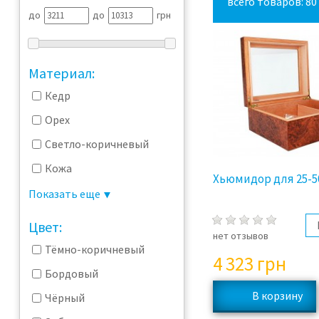
всего товаров: 80
до
до
грн
Материал:
Кедр
Орех
Светло-коричневый
Кожа
Хьюмидор для 25-5
Пластик
Показать еще
Дерево
Цвет:
нет отзывов
МДФ/шпон
Тёмно-коричневый
4 323
грн
Эбоновое дерево
Бордовый
Чёрный