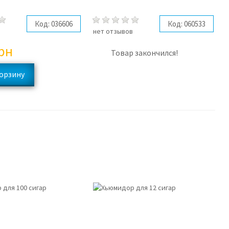
Код:
036606
Код:
060533
в
нет отзывов
рн
Товар закончился!