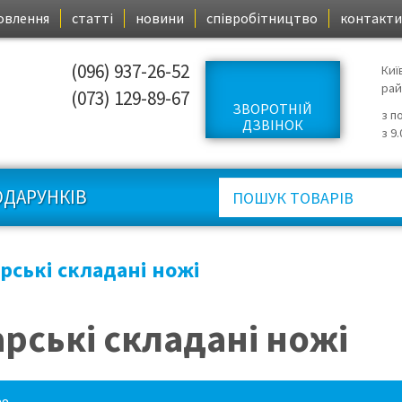
овлення
статті
новини
співробітництво
контакти
(096) 937-26-52
Киї
ра
(073) 129-89-67
ЗВОРОТНІЙ
з п
ДЗВІНОК
з 9
ОДАРУНКІВ
ські складані ножі
рські складані ножі