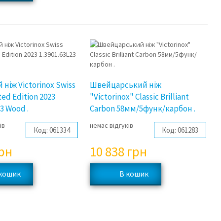
ніж Victorinox Swiss
Швейцарський ніж
ted Edition 2023
"Victorinox" Classic Brilliant
23 Wood .
Carbon 58мм/5функ/карбон .
ів
немає відгуків
Код:
061334
Код:
061283
рн
10 838
грн