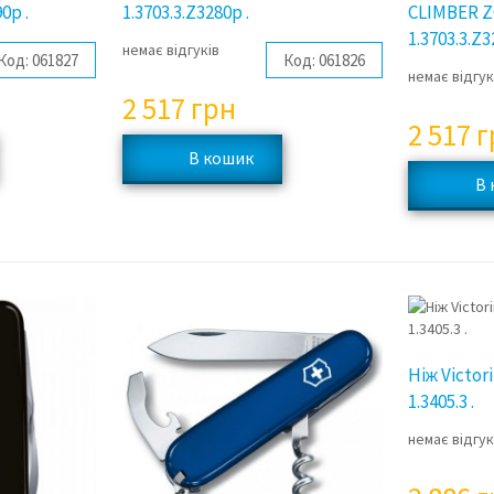
0p .
1.3703.3.Z3280p .
CLIMBER 
1.3703.3.Z3
немає відгуків
Код:
061827
Код:
061826
немає відгук
2 517
грн
2 517
г
Ніж Victor
1.3405.3 .
немає відгук