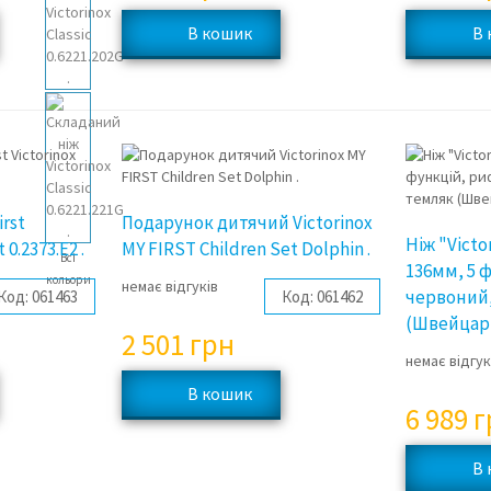
rst
Подарунок дитячий Victorinox
Ніж "Victo
 0.2373.E2 .
MY FIRST Children Set Dolphin .
Всі
136мм, 5 
кольори
немає відгуків
червоний
Код:
061463
Код:
061462
(Швейцарі
2 501
грн
немає відгук
6 989
г