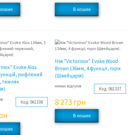
Ніж "Victorinox" Evoke Wood
rinox" Evoke Alox
Brown 136мм, 4 функції, горіх
функцій, рифлений
(Швейцарія) .
, темляк
немає відгуків
я) .
Код:
061337
ів
8 273
грн
Код:
061338
рн