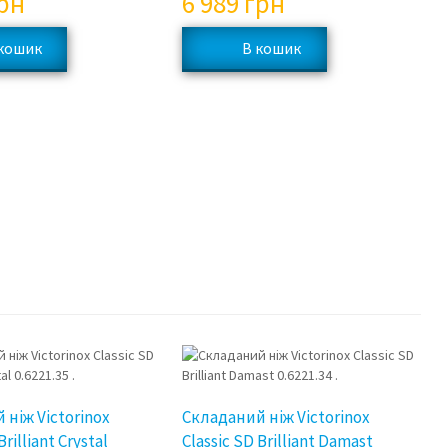
рн
6 989
грн
 ніж Victorinox
Складаний ніж Victorinox
Brilliant Crystal
Classic SD Brilliant Damast