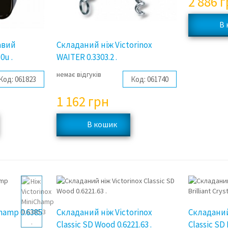
2 886
г
авий
Складаний ніж Victorinox
0u .
WAITER 0.3303.2 .
немає відгуків
Код:
061823
Код:
061740
1 162
грн
Champ 0.6385
Складаний ніж Victorinox
Складаний
Classic SD Wood 0.6221.63 .
Classic SD 