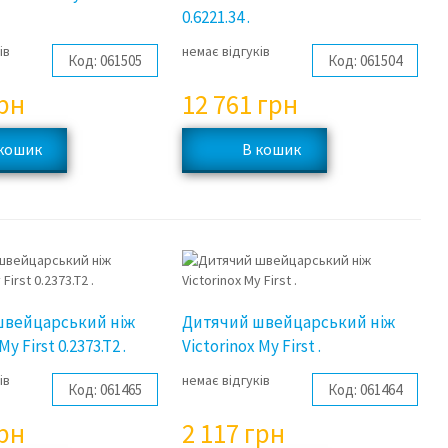
0.6221.34 .
ів
немає відгуків
Код:
061505
Код:
061504
рн
12 761
грн
швейцарський ніж
Дитячий швейцарський ніж
My First 0.2373.T2 .
Victorinox My First .
ів
немає відгуків
Код:
061465
Код:
061464
рн
2 117
грн