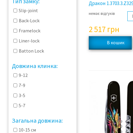
Тип замку:
Дракон 1.3703.3.Z329
Slip-joint
немає відгуків
Back-Lock
2 517
грн
Framelock
Liner-lock
Batton Lock
Довжина клинка:
9-12
7-9
3-5
5-7
Загальна довжина:
10-15 cм