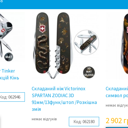
88
 Tinker
кцій Кінь
Складаний ніж Victorinox
Складаний
SPARTAN ZODIAC 3D
символ ро
Код:
062946
91мм/13функ/штоп /Розкішна
немає відгук
змія
2 902
г
немає відгуків
Код:
062180