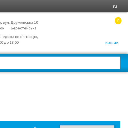
ru
0
в, вул. Дружківська 10
йон
Берестейська
онеділка по п’ятницю,
кошик
.00 до 18.00