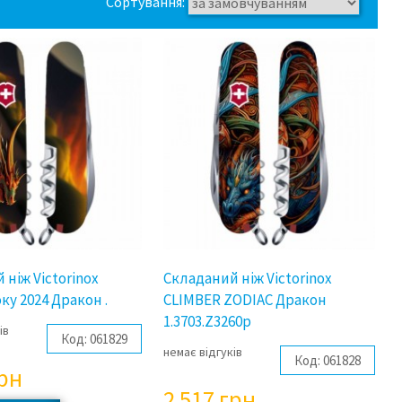
Сортування:
 ніж Victorinox
Складаний ніж Victorinox
ку 2024 Дракон .
CLIMBER ZODIAC Дракон
1.3703.Z3260p
ів
Код:
061829
немає відгуків
Код:
061828
рн
2 517
грн