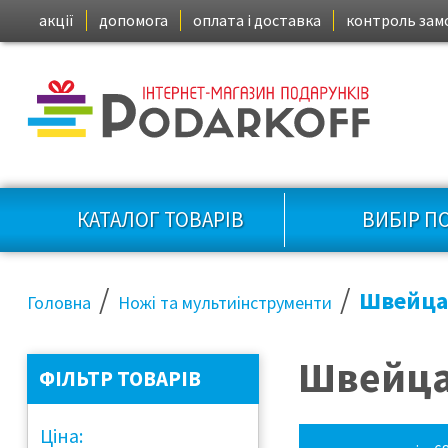
акції
допомога
оплата і доставка
контроль зам
КАТАЛОГ ТОВАРІВ
ВИБІР П
/
/
Швейцар
Головна
Ножі та мультиінструменти
Швейца
ФІЛЬТР ТОВАРІВ
Ціна: