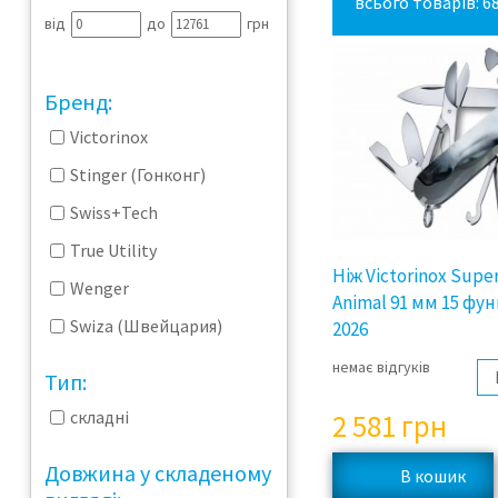
всього товарів: 6
від
до
грн
Бренд:
Victorinox
Stinger (Гонконг)
Swiss+Tech
True Utility
Ніж Victorinox Super
Wenger
Animal 91 мм 15 фун
Swiza (Швейцария)
2026
немає відгуків
Тип:
складні
2 581
грн
Довжина у складеному