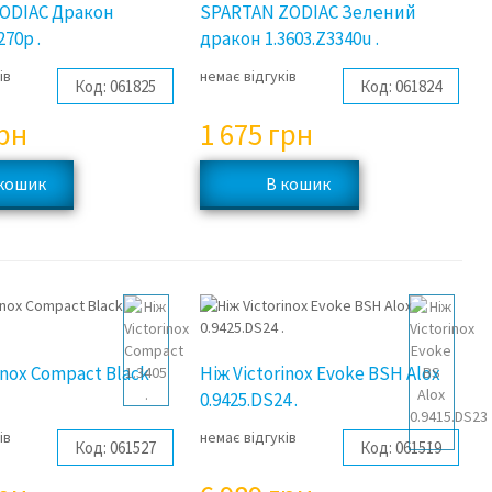
ZODIAC Дракон
SPARTAN ZODIAC Зелений
270p .
дракон 1.3603.Z3340u .
ів
немає відгуків
Код:
061825
Код:
061824
рн
1 675
грн
inox Compact Black
Ніж Victorinox Evoke BSH Alox
0.9425.DS24 .
ів
немає відгуків
Код:
061527
Код:
061519