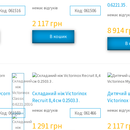
0.6221.35 .
немає відгуків
Код:
061516
Код:
061506
немає відгук
2 117
грн
8 914
г
ycorn
Складаний ніж Victorinox
Дитячий 
Recruit 8,4 см 0.2503.3 .
Victorinox 
немає відгуків
немає відгук
Код:
061503
Код:
061466
1 291
грн
2 117
г