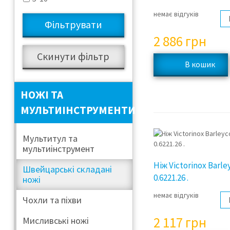
немає відгуків
2 886
грн
НОЖІ ТА
МУЛЬТИІНСТРУМЕНТИ
Мультитул та
мультиінструмент
Ніж Victorinox Barle
Швейцарські складані
0.6221.26 .
ножі
немає відгуків
Чохли та піхви
2 117
грн
Мисливські ножі