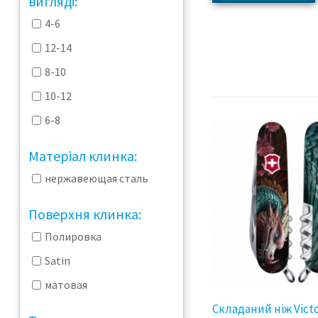
вигляді:
4-6
12-14
8-10
10-12
6-8
Матеріал клинка:
нержавеющая сталь
Поверхня клинка:
Полировка
Satin
матовая
Складаний ніж Victo