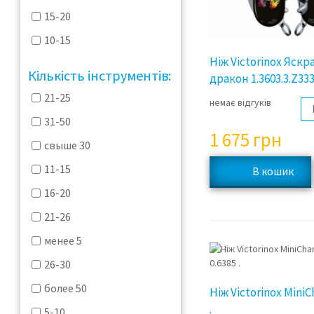
15-20
10-15
Ніж Victorinox Яскр
Кількість інструментів:
дракон 1.3603.3.Z333
21-25
немає відгуків
31-50
1 675
грн
свыше 30
11-15
16-20
21-26
менее 5
26-30
более 50
Ніж Victorinox Mini
.
5-10