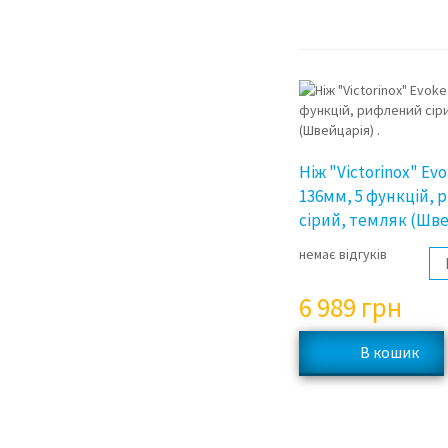
Ніж "Victorinox" Evo
136мм, 5 функцій,
сірий, темляк (Шве
немає відгуків
6 989
грн