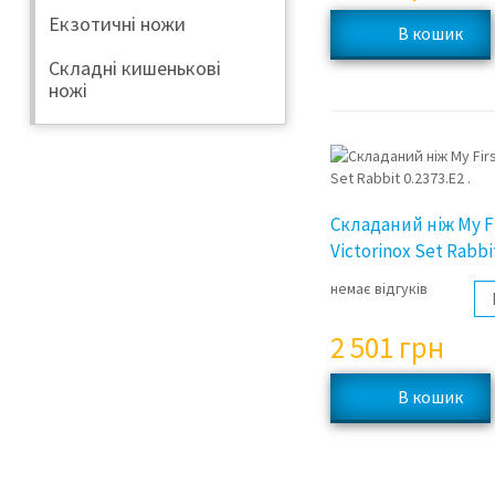
Екзотичні ножи
Складні кишенькові
ножі
Складаний ніж My Fi
Victorinox Set Rabbit
немає відгуків
2 501
грн