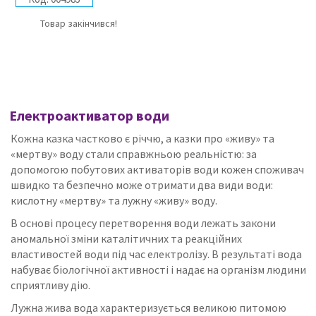
Товар закінчився!
Електроактиватор води
Кожна казка частково є річчю, а казки про «живу» та
«мертву» воду стали справжньою реальністю: за
допомогою побутових активаторів води кожен споживач
швидко та безпечно може отримати два види води:
кислотну «мертву» та лужну «живу» воду.
В основі процесу перетворення води лежать закони
аномальної зміни каталітичних та реакційних
властивостей води під час електролізу. В результаті вода
набуває біологічної активності і надає на організм людини
сприятливу дію.
Лужна жива вода характеризується великою питомою