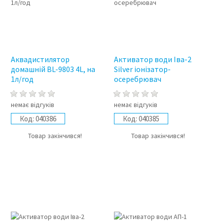
Аквадистилятор
Активатор води Іва-2
домашній BL-9803 4L, на
Silver іонізатор-
1л/год
осеребрювач
немає відгуків
немає відгуків
Код:
040386
Код:
040385
Товар закінчився!
Товар закінчився!