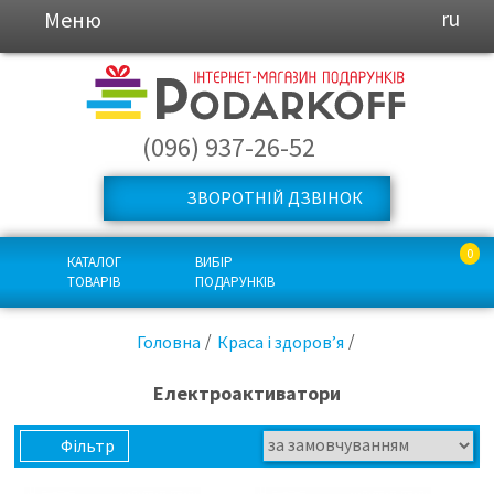
Меню
ru
(096) 937-26-52
ЗВОРОТНІЙ ДЗВІНОК
0
КАТАЛОГ
ВИБІР
ТОВАРІВ
ПОДАРУНКІВ
Головна
Краса і здоров’я
Електроактиватори
Фільтр