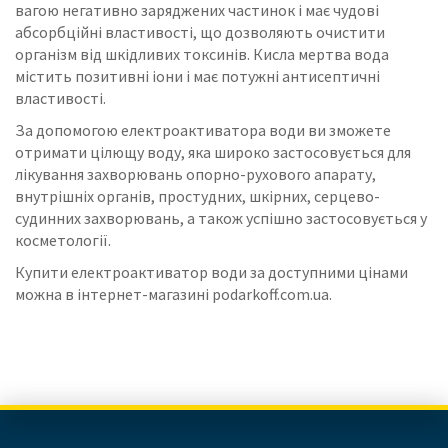
вагою негативно заряджених частинок і має чудові
абсорбційні властивості, що дозволяють очистити
організм від шкідливих токсинів. Кисла мертва вода
містить позитивні іони і має потужні антисептичні
властивості.
За допомогою електроактиватора води ви зможете
отримати цілющу воду, яка широко застосовується для
лікування захворювань опорно-рухового апарату,
внутрішніх органів, простудних, шкірних, серцево-
судинних захворювань, а також успішно застосовується у
косметології.
Купити електроактиватор води за доступними цінами
можна в інтернет-магазині podarkoff.com.ua.