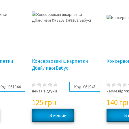
рпетки
Консервовані шкарпетки
Консерво
Дбайливої ​​Бабусі
Код:
061944
Код:
061943
немає відгуків
немає відгук
125
грн
140
гр