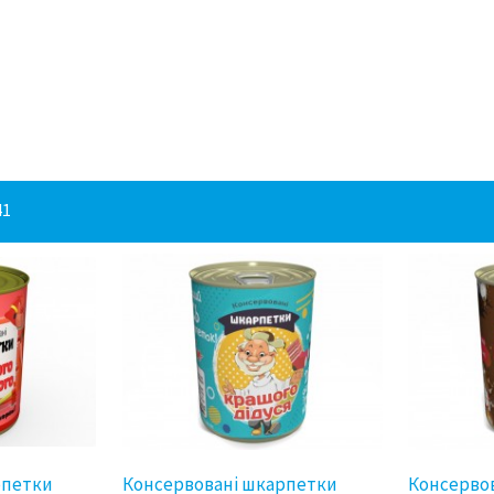
41
рпетки
Консервовані шкарпетки
Консерво