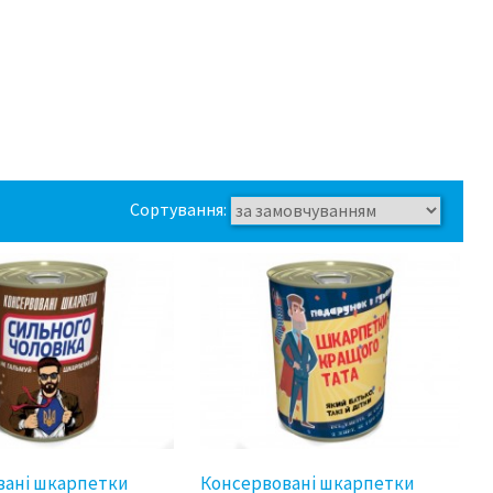
Сортування:
вані шкарпетки
Консервовані шкарпетки