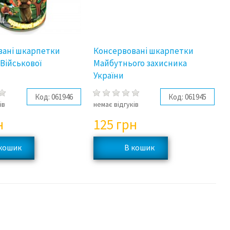
вані шкарпетки
Консервовані шкарпетки
 Військової
Майбутнього захисника
України
Код:
061946
Код:
061945
ів
немає відгуків
н
125
грн