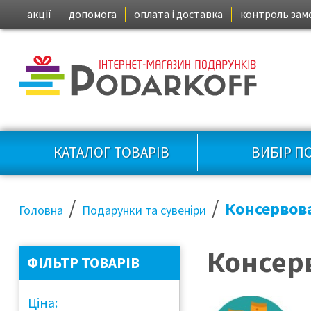
акції
допомога
оплата і доставка
контроль зам
КАТАЛОГ ТОВАРІВ
ВИБІР П
/
/
Консервов
Головна
Подарунки та сувеніри
Консер
ФІЛЬТР ТОВАРІВ
Ціна: