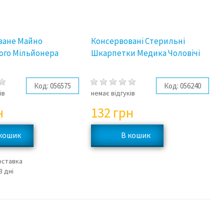
ване Майно
Консервовані Стерильні
ого Мільйонера
Шкарпетки Медика Чоловічі
Код:
056575
Код:
056240
ів
немає відгуків
н
132
грн
оставка
3 дні