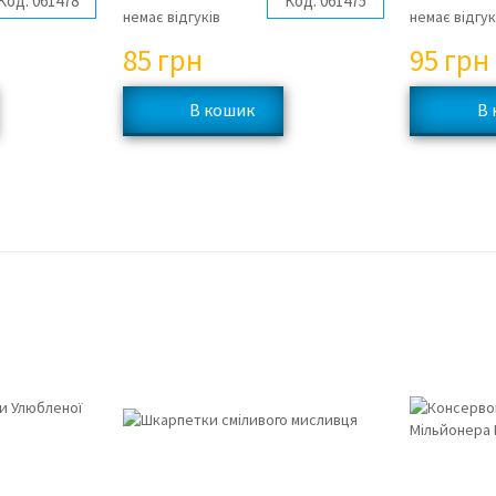
Код:
061478
Код:
061475
немає відгуків
немає відгук
85
грн
95
грн