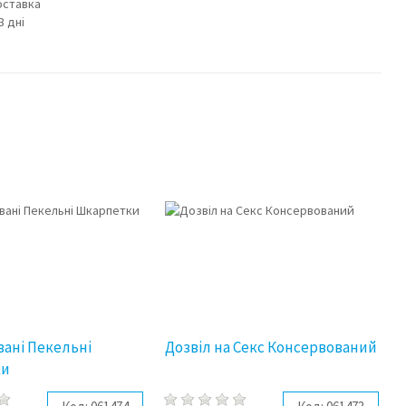
оставка
3 дні
ані Пекельні
Дозвіл на Секс Консервований
ки