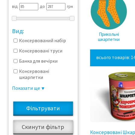
від
до
грн
Вид:
Прикольні
шкарпетки
Консервований набір
Консервовані труси
всього товарів: 1
Банка для вечірки
Консервовані
шкарпетки
Прикол у консерві
Показати ще
Консервовані Шка