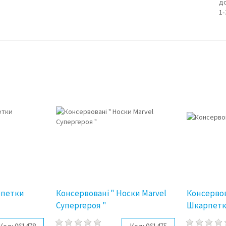
д
1‑
рпетки
Консервовані " Носки Marvel
Консервов
Супергероя "
Шкарпет