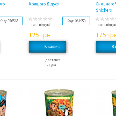
ого
Кращого Дідуся
Сильного 
Snickers
Код:
056565
Код:
061953
немає відгуків
немає відгук
125
грн
175
гр
доставка
1‑3 дні