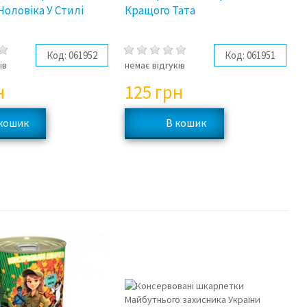
Чоловіка У Стилі
Кращого Тата
Код:
061952
Код:
061951
ів
немає відгуків
н
125
грн