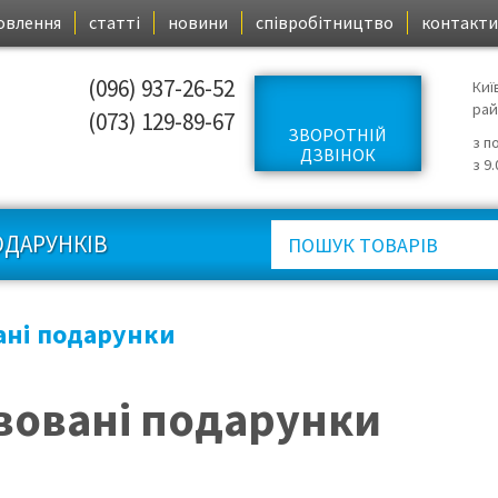
овлення
статті
новини
співробітництво
контакти
(096) 937-26-52
Киї
ра
(073) 129-89-67
ЗВОРОТНІЙ
з п
ДЗВІНОК
з 9
ОДАРУНКІВ
ані подарунки
вовані подарунки