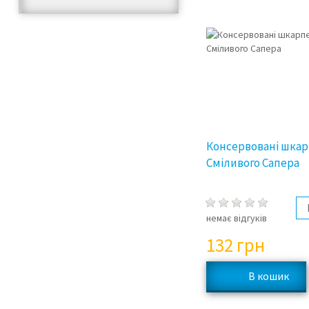
Консервовані шка
Сміливого Сапера
немає відгуків
132
грн