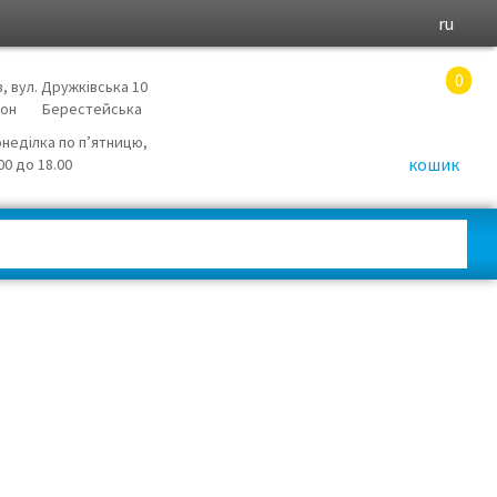
ru
0
в, вул. Дружківська 10
йон
Берестейська
онеділка по п’ятницю,
кошик
.00 до 18.00