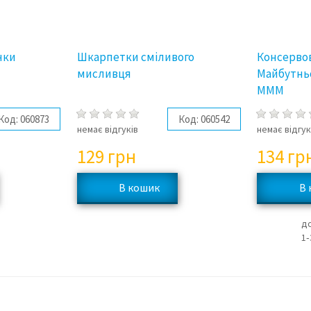
чки
Шкарпетки сміливого
Консерво
мисливця
Майбутнь
МММ
Код:
060873
Код:
060542
немає відгуків
немає відгук
129
грн
134
гр
д
1‑