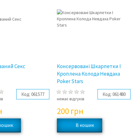
ваний Секс
Консервовані Шкарпетки І
Кроплена Колода Невдаха
Poker Stars
Код:
061577
Код:
061480
ів
немає відгуків
н
200
грн