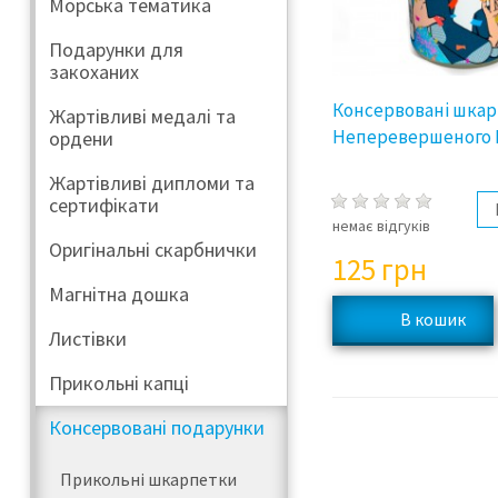
Морська тематика
Подарунки для
закоханих
Консервовані шка
Жартівливі медалі та
Неперевершеного 
ордени
Жартівливі дипломи та
сертифікати
немає відгуків
Оригінальні скарбнички
125
грн
Магнітна дошка
Листівки
Прикольні капці
Консервовані подарунки
Прикольні шкарпетки