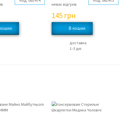
Код:
061474
Код:
061473
ів
немає відгуків
145
грн
доставка
1‑3 дні