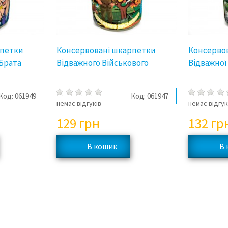
рпетки
Консервовані шкарпетки
Консерво
Брата
Відважного Військового
Відважної
Код:
061949
Код:
061947
немає відгуків
немає відгук
129
грн
132
гр