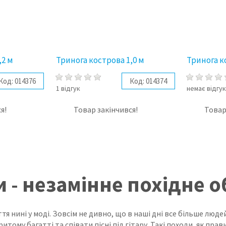
,2 м
Тринога кострова 1,0 м
Тринога к
Код:
014376
Код:
014374
1 відгук
немає відгук
я!
Товар закінчився!
Товар
 - незамінне похідне 
тя нині у моді.
Зовсім не дивно, що в наші дні все більше люде
ритому багатті та співати пісні під гітару.
Такі походи, як прав