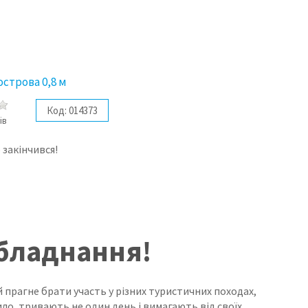
острова 0,8 м
Код:
014373
ів
 закінчився!
обладнання!
й прагне брати участь у різних туристичних походах,
ило, тривають не один день і вимагають від своїх