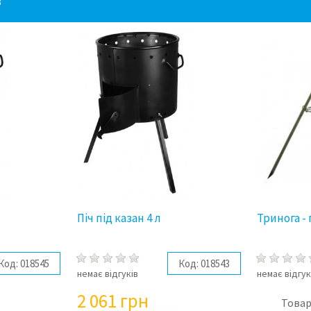
3
Піч під казан 4 л
Тринога -
Код:
018545
Код:
018543
немає відгуків
немає відгук
2 061
грн
Товар