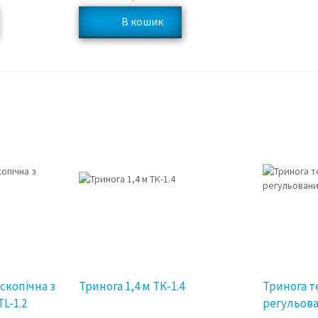
скопічна з
Тринога 1,4 м ТК-1.4
Тринога т
L-1.2
регульов