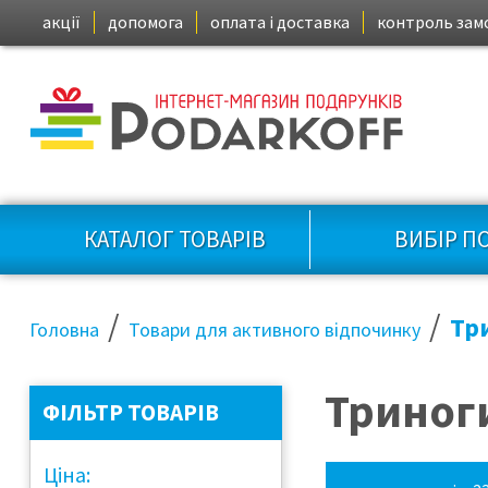
акції
допомога
оплата і доставка
контроль зам
КАТАЛОГ ТОВАРІВ
ВИБІР П
/
/
Тр
Головна
Товари для активного відпочинку
Триноги
ФІЛЬТР ТОВАРІВ
Ціна: