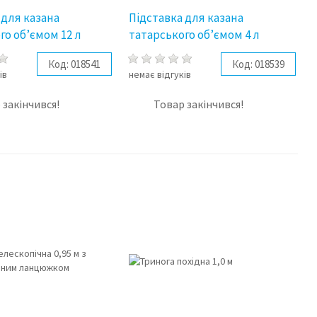
 для казана
Підставка для казана
го об’ємом 12 л
татарського об’ємом 4 л
Код:
018541
Код:
018539
ів
немає відгуків
 закінчився!
Товар закінчився!