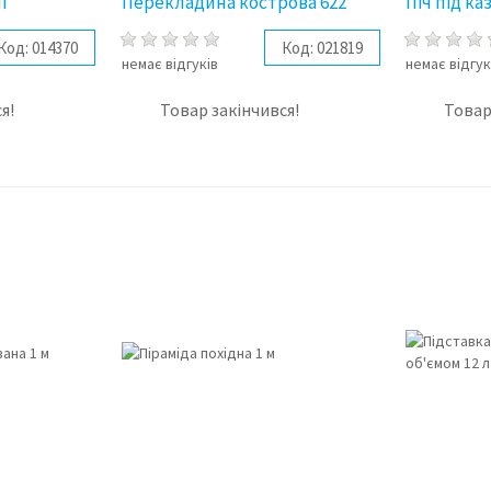
і
Перекладина кострова 622
Піч під ка
Код:
014370
Код:
021819
немає відгуків
немає відгук
я!
Товар закінчився!
Товар