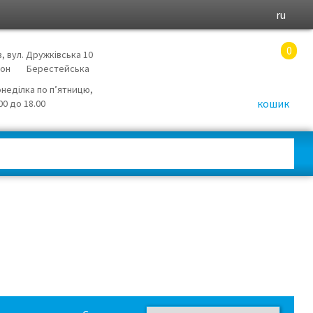
ru
0
в, вул. Дружківська 10
йон
Берестейська
онеділка по п’ятницю,
кошик
.00 до 18.00