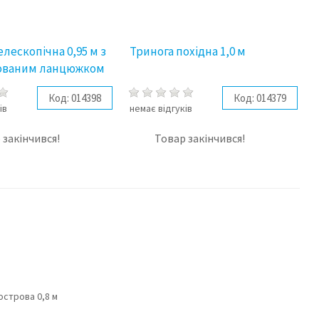
елескопічна 0,95 м з
Тринога похідна 1,0 м
ованим ланцюжком
Код:
014398
Код:
014379
ів
немає відгуків
 закінчився!
Товар закінчився!