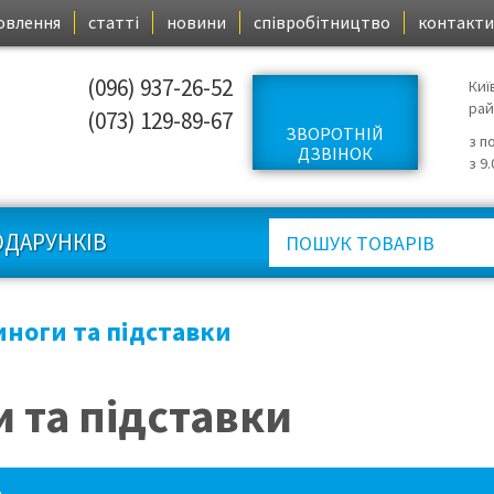
овлення
статті
новини
співробітництво
контакти
(096) 937-26-52
Киї
ра
(073) 129-89-67
ЗВОРОТНІЙ
з п
ДЗВІНОК
з 9
ОДАРУНКІВ
иноги та підставки
 та підставки