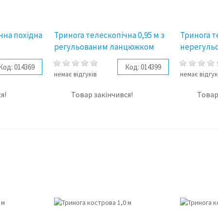
чна похідна
Тринога телескопічна 0,95 м з
Тринога т
регульованим ланцюжком
нерегуль
Код:
014369
Код:
014399
немає відгуків
немає відгук
я!
Товар закінчився!
Товар