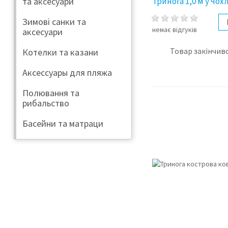
Тринога 1,0 м у чохл
та аксесуари
Зимові санки та
немає відгуків
аксесуари
Товар закінчивс
Котелки та казани
Аксессуары для пляжа
Полювання та
рибальство
Басейни та матраци