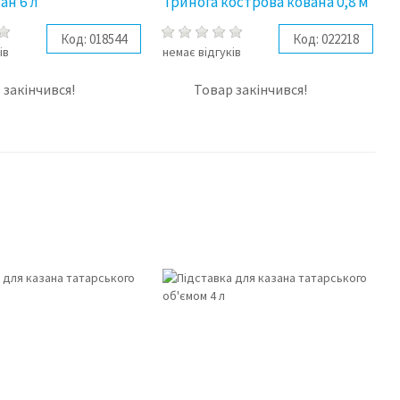
зан 6 л
Тринога кострова кована 0,8 м
Код:
018544
Код:
022218
ів
немає відгуків
 закінчився!
Товар закінчився!