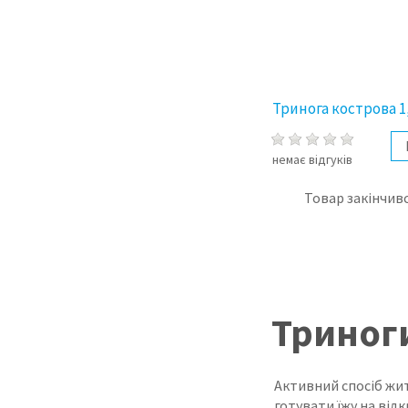
Тринога кострова 1
немає відгуків
Товар закінчивс
Триноги
Активний спосіб жит
готувати їжу на відк