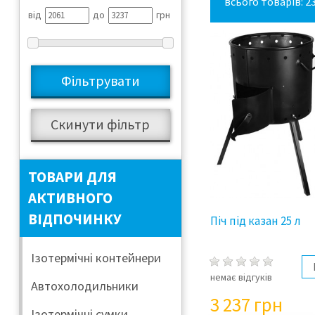
всього товарів: 2
від
до
грн
ТОВАРИ ДЛЯ
АКТИВНОГО
ВІДПОЧИНКУ
Піч під казан 25 л
Ізотермічні контейнери
немає відгуків
Автохолодильники
3 237
грн
Ізотермічні сумки