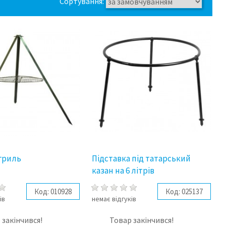
Сортування:
 гриль
Підставка під татарський
казан на 6 літрів
Код:
010928
Код:
025137
ів
немає відгуків
 закінчився!
Товар закінчився!