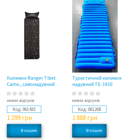
Килимок Ranger Tibet
Туристичний килимок
Camo , самонадувний
надувний TE-1910
немає відгуків
немає відгуків
Код:
061435
Код:
061268
1 299
грн
1 888
грн