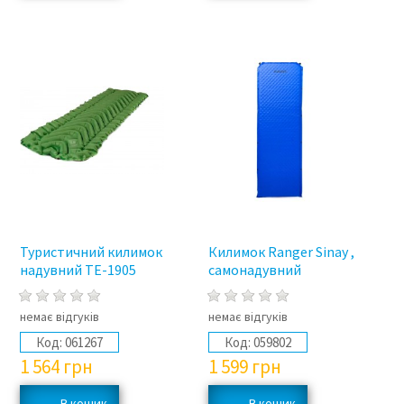
Туристичний килимок
Килимок Ranger Sinay ,
надувний TE-1905
самонадувний
немає відгуків
немає відгуків
Код:
061267
Код:
059802
1 564
грн
1 599
грн