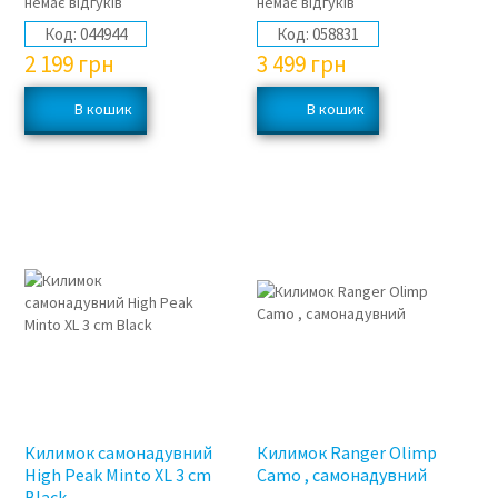
немає відгуків
немає відгуків
Код:
044944
Код:
058831
2 199
грн
3 499
грн
Килимок самонадувний
Килимок Ranger Оlimp
High Peak Minto XL 3 cm
Camo , самонадувний
Black