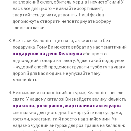
на зловісний склеп, обитель мерців і нечистої сили! У
нас є все для цього – вивчайте асортимент,
звертайтесь до чату, дзвоніть. Наші фахівці
допоможуть створити неповторну атмосферу
зловісної казки.
Все-таки Хелловін – це свято, а яке ж свято без
подарунка. Тому Ви можете вибрати у нас тематичний
подарунок на день Хеллоуїна
або просто
відповідний товар з каталогу. Адже такий подарунок
– чудовий спосіб продемонструвати турботу та увагу
дорогій для Вас людині. Не упускайте таку
можливість!
Незважаючи на зловісний антураж, Хелловін - веселе
свято. У нашому каталозі Ви знайдете велику кількість
приколів, розіграшів, жартівливих аксесуарів
спеціально для цього дня. Пожартуйте над сусідами,
гостями, колегами, та й просто над знайомими. Ми
надаємо чудовий антураж для розіграшів на Хелловін: