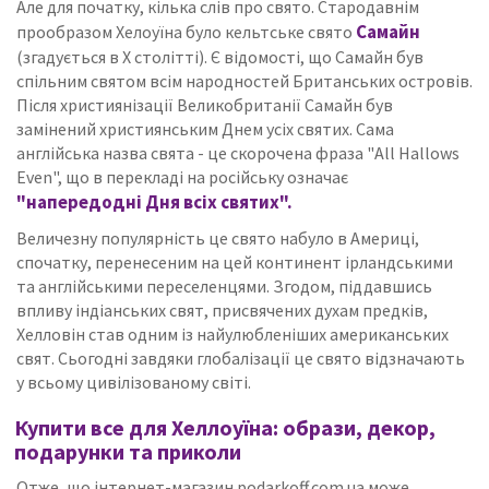
Але для початку, кілька слів про свято. Стародавнім
Самайн
прообразом Хелоуїна було кельтське свято
(згадується в X столітті). Є відомості, що Самайн був
спільним святом всім народностей Британських островів.
Після християнізації Великобританії Самайн був
замінений християнським Днем усіх святих. Сама
англійська назва свята - це скорочена фраза "All Hallows
Even", що в перекладі на російську означає
"напередодні Дня всіх святих".
Величезну популярність це свято набуло в Америці,
спочатку, перенесеним на цей континент ірландськими
та англійськими переселенцями. Згодом, піддавшись
впливу індіанських свят, присвячених духам предків,
Хелловін став одним із найулюбленіших американських
свят. Сьогодні завдяки глобалізації це свято відзначають
у всьому цивілізованому світі.
Купити все для Хеллоуїна: образи, декор,
подарунки та приколи
Отже, що інтернет-магазин podarkoff.com.ua може