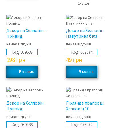
1‑3 дні
Декор на Хелловін -
Декор на Хелловін
Привид
Павутиння біла
немає відгуків
немає відгуків
Код:
059683
Код:
062134
198
грн
49
грн
Декор на Хелловін
Гірлянда прапорці
Привид
Хелловін 10
немає відгуків
немає відгуків
Код:
059386
Код:
056152