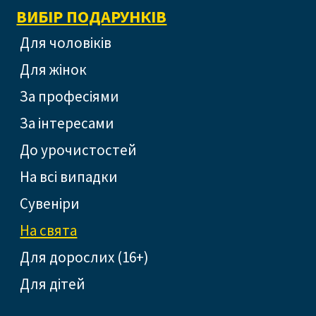
ВИБІР ПОДАРУНКІВ
Для чоловіків
Для жінок
За професіями
За інтересами
До урочистостей
На всі випадки
Сувеніри
На свята
Для дорослих (16+)
Для дітей