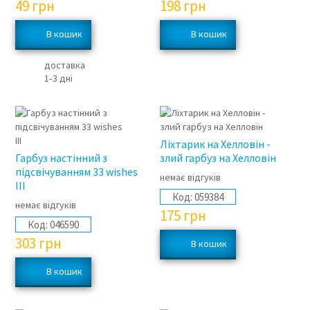
49
грн
198
грн
доставка
1‑3 дні
Ліхтарик на Хелловін -
Гарбуз настінний з
злий гарбуз на Хелловін
підсвічуванням 33 wishes
немає відгуків
III
Код:
059384
немає відгуків
175
грн
Код:
046590
303
грн