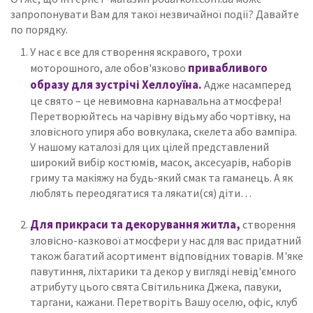
запропонувати Вам для такої незвичайної події? Давайте
по порядку.
У нас є все для створення яскравого, трохи
привабливого
моторошного, але обов'язково
образу для зустрічі Хеллоуїна.
Адже насамперед
це свято – це невимовна карнавальна атмосфера!
Перетворюйтесь на чарівну відьму або чортівку, на
зловісного упиря або вовкулака, скелета або вампіра.
У нашому каталозі для цих цілей представлений
широкий вибір костюмів, масок, аксесуарів, наборів
гриму та макіяжу на будь-який смак та гаманець. А як
люблять переодягатися та лякати(ся) діти…
Для прикраси та декорування житла,
створення
зловісно-казкової атмосфери у нас для вас придатний
також багатий асортимент відповідних товарів. М'яке
павутиння, ліхтарики та декор у вигляді невід'ємного
атрибуту цього свята Світильника Джека, павуки,
таргани, кажани. Перетворіть Вашу оселю, офіс, клуб