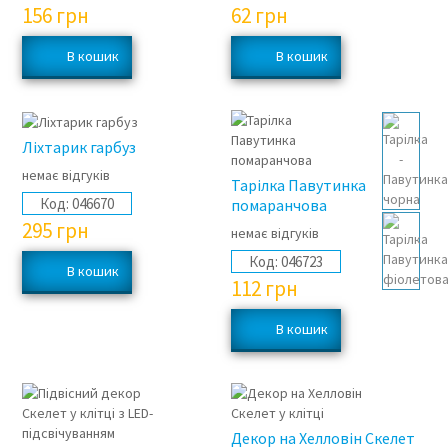
156
грн
62
грн
Ліхтарик гарбуз
немає відгуків
Тарілка Павутинка
Код:
046670
помаранчова
295
грн
немає відгуків
Код:
046723
112
грн
Декор на Хелловін Скелет