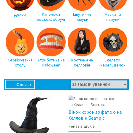
Декор
Капелюхи
Павутиння і
Маски та
ведьом, обручі
павуки
перуки
Сервірування
Атрибутика на
Костюми на
Скелети,
столу
Halloween
Хелловін
череп, демон
Фільтр
Вінок корони з фатою на
Хелловін Беатріс
немає відгуків