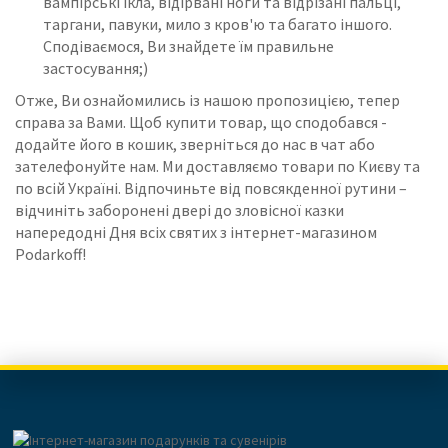
вампірські ікла, відірвані ноги та відрізані пальці,
таргани, павуки, мило з кров'ю та багато іншого.
Сподіваємося, Ви знайдете їм правильне
застосування;)
Отже, Ви ознайомились із нашою пропозицією, тепер
справа за Вами. Щоб купити товар, що сподобався -
додайте його в кошик, зверніться до нас в чат або
зателефонуйте нам. Ми доставляємо товари по Києву та
по всій Україні. Відпочиньте від повсякденної рутини –
відчиніть заборонені двері до зловісної казки
напередодні Дня всіх святих з інтернет-магазином
Podarkoff!