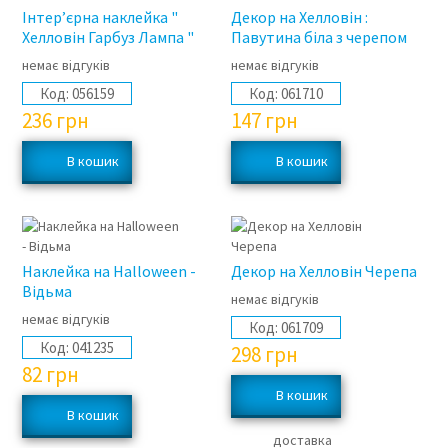
Інтер’єрна наклейка "
Декор на Хелловін :
Хелловін Гарбуз Лампа "
Павутина біла з черепом
немає відгуків
немає відгуків
Код:
056159
Код:
061710
236
грн
147
грн
Наклейка на Halloween -
Декор на Хелловін Черепа
Відьма
немає відгуків
немає відгуків
Код:
061709
Код:
041235
298
грн
82
грн
доставка