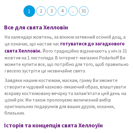
1
2
3
4
...
31
Все для свята Хелловін
На календарі жовтень, за вікном затяжний осінній дощ, а
готуватися до загадкового
це означає, що настав час
свята Хелловін.
Його традиційно відзначають у ніч із 31
жовтня на 1 листопада. В інтернет-магазині Podarkoff Ви
можете купити все, що потрібно для того, щоб правильно
і весело зустріти це незвичайне свято.
Завдяки нашим костюмам, маскам, гриму Ви зможете
створити чудовий казково-лякаючий образ, влаштувати
яскраву костюмовану вечірку та запам'ятати цей день на
цілий рік. Ми також пропонуємо величезний вибір
оригінальних подарунків для ваших друзів, коханих,
близьких.
Історія та концепція свята Хеллоуїн