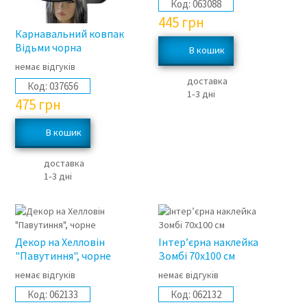
Код:
063088
445
грн
Карнавальний ковпак
Відьми чорна
немає відгуків
доставка
Код:
037656
1‑3 дні
475
грн
доставка
1‑3 дні
Декор на Хелловін
Інтер’єрна наклейка
"Павутиння", чорне
Зомбі 70х100 см
немає відгуків
немає відгуків
Код:
062133
Код:
062132