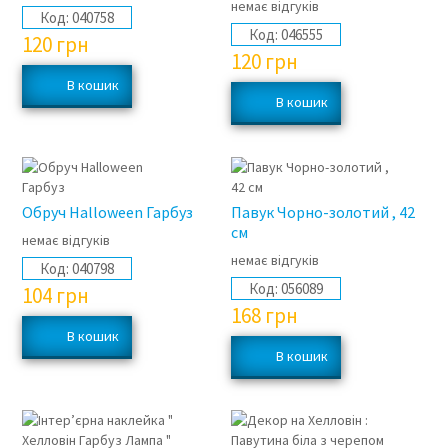
немає відгуків
Код:
040758
Код:
046555
120
грн
120
грн
Обруч Halloween Гарбуз
Павук Чорно-золотий , 42
см
немає відгуків
немає відгуків
Код:
040798
Код:
056089
104
грн
168
грн