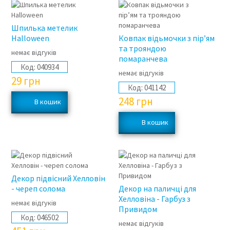
Шпилька метелик
Halloween
Ковпак відьмочки з пір’ям
та трояндою
немає відгуків
помаранчева
Код:
040934
немає відгуків
29
грн
Код:
041142
248
грн
Декор підвісний Хелловін
- череп солома
Декор на паличці для
Хелловіна - Гарбуз з
немає відгуків
Привидом
Код:
046502
немає відгуків