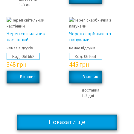
1‑3 дні
Череп світильник
Череп скарбничка з
настінний
павуками
немає відгуків
немає відгуків
Код:
061662
Код:
061661
348
грн
445
грн
доставка
1‑3 дні
Показати ще