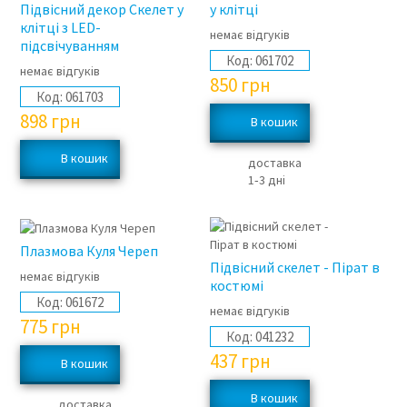
Підвісний декор Скелет у
у клітці
клітці з LED-
немає відгуків
підсвічуванням
Код:
061702
немає відгуків
850
грн
Код:
061703
898
грн
доставка
1‑3 дні
Плазмова Куля Череп
Підвісний скелет - Пірат в
немає відгуків
костюмі
Код:
061672
немає відгуків
775
грн
Код:
041232
437
грн
доставка